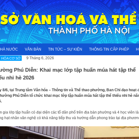
NHÀ NƯỚC
VĂN BẢN
TIN TỨC – SỰ KIỆN
THÔNG TIN CẤP PHÉP
H
9 Tháng 6, 2026
 HÓA CƠ SỞ
ường Phú Diễn: Khai mạc lớp tập huấn múa hát tập thể
ếu nhi hè 2026
 8/6, tại Trung tâm Văn hóa – Thông tin và Thể thao phường, Ban Chỉ đạo hoạt 
hường Phú Diễn tổ chức khai mạc lớp tập huấn múa hát tập thể thiếu nhi hè n
.
 gia lớp tập huấn có đại diện các tổ dân phố trên địa bàn phường và 4 học viên là
g hạt nhân văn nghệ có khả năng tiếp thu và hướng dẫn phong trào tại địa phươn