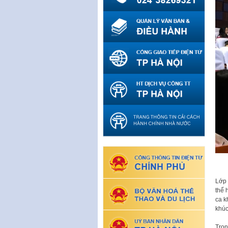
Lớp 
thể 
ca k
khúc
Tron