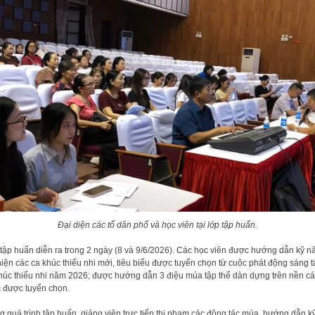
Đại diện các tổ dân phố và học viên tại lớp tập huấn.
tập huấn diễn ra trong 2 ngày (8 và 9/6/2026). Các học viên được hướng dẫn kỹ n
hiện các ca khúc thiếu nhi mới, tiêu biểu được tuyển chọn từ cuộc phát động sáng t
húc thiếu nhi năm 2026; được hướng dẫn 3 điệu múa tập thể dàn dựng trên nền cá
 được tuyển chọn.
g quá trình tập huấn, giảng viên trực tiếp thị phạm các động tác múa, hướng dẫn k