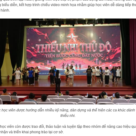
 biểu diễn, kết hợp trình chiếu video minh họa nhằm giúp học viên dễ dàng tiếp th
 hành.
 học viên được hướng dẫn nhiều kỹ năng, dàn dựng và thể hiện các ca khúc dành
thiếu nhi.
học viên còn được trao đổi, thảo luận và luyện tập theo nhóm để nâng cao hiệu q
 nhận và triển khai phong trào tại cơ sở.