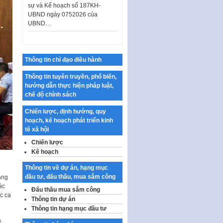
UBND ngày 0752026 của
UBND…
Ban hành Danh mục vị trí khai
thác quảng cáo trên địa bàn
thành phố Hà Nội
Thông tin chỉ đạo điều hành
Kế hoạch Tổ chức Cuộc thi
chính luận về bảo vệ nền tảng tư
Thông tin tuyên truyền, phổ biến,
tưởng của Đảng…
hướng dẫn thực hiện pháp luật,
Công bố công khai dự toán kinh
chế độ chính sách
phí xây dựng pháp luật, hoàn
thiện thể chế, chính…
Chiến lược, định hướng, quy
hoạch, kế hoạch phát triển kinh
Quy định về nghiên cứu, ứng
tế xã hội
dụng khoa học, công nghệ, đổi
Chiến lược
mới sáng tạo và chuyển…
Kế hoạch
Quy định chi tiết và hướng dẫn
thi hành một số điều của Luật Lý
Thông tin về dự án, hạng mục
lịch tư…
đầu tư, đấu thầu, mua sắm công
ăng
ác
Đấu thầu mua sắm công
Sửa đổi, bổ sung một số nội
c ca
Thông tin dự án
dung tại Nghị quyết số 30/NQ-
Thông tin hạng mục đầu tư
CP ngày 24 tháng 02…
ỹ