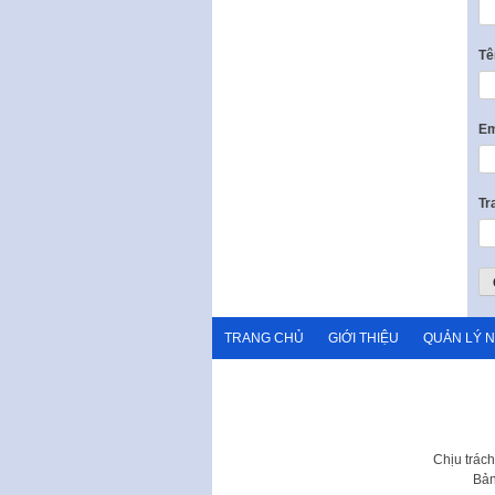
T
Em
Tr
TRANG CHỦ
GIỚI THIỆU
QUẢN LÝ 
Chịu trác
Bản