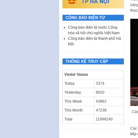
năng
thực
CÔNG BÁO ĐIỆN TỬ
Công báo điện tử nước Cộng
hòa xã hội chủ nghĩa Việt Nam
Công báo điện tử thành phố Hà
Nội
THỐNG KÊ TRUY CẬP
Visitor Status
Today
3374
Yesterday
9020
This Week
43862
This Month
47238
Các
Total
11998240
Các 
tiếp