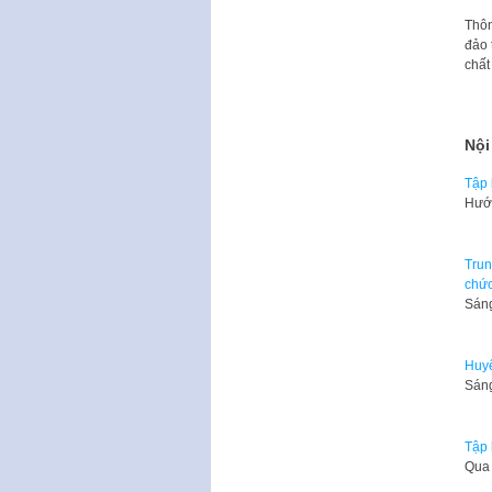
Thôn
đảo 
chất
Nội
Tập 
Hướn
Trun
chức
Sáng
Huyệ
Sáng
Tập 
Qua 