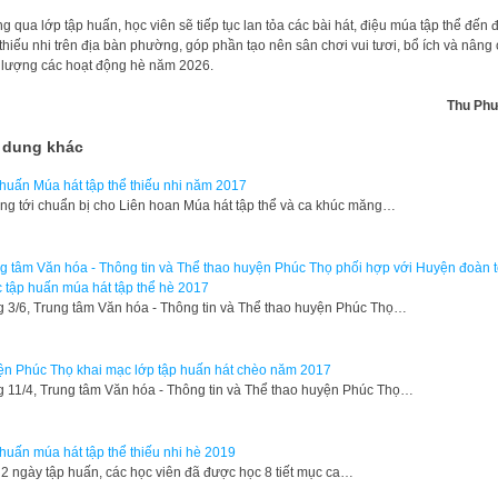
g qua lớp tập huấn, học viên sẽ tiếp tục lan tỏa các bài hát, điệu múa tập thể đến
thiếu nhi trên địa bàn phường, góp phần tạo nên sân chơi vui tươi, bổ ích và nâng
 lượng các hoạt động hè năm 2026.
Thu Ph
 dung khác
huấn Múa hát tập thể thiếu nhi năm 2017
g tới chuẩn bị cho Liên hoan Múa hát tập thể và ca khúc măng…
g tâm Văn hóa - Thông tin và Thể thao huyện Phúc Thọ phối hợp với Huyện đoàn 
 tập huấn múa hát tập thể hè 2017
 3/6, Trung tâm Văn hóa - Thông tin và Thể thao huyện Phúc Thọ…
n Phúc Thọ khai mạc lớp tập huấn hát chèo năm 2017
 11/4, Trung tâm Văn hóa - Thông tin và Thể thao huyện Phúc Thọ…
huấn múa hát tập thể thiếu nhi hè 2019
2 ngày tập huấn, các học viên đã được học 8 tiết mục ca…