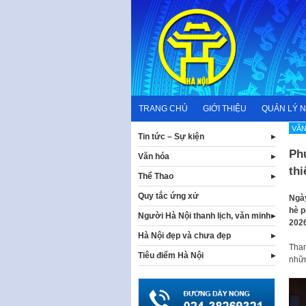
Skip
to
content
TRANG CHỦ
GIỚI THIỆU
QUẢN LÝ 
VĂN
Tin tức – Sự kiện
Ph
Văn hóa
thi
Thể Thao
Quy tắc ứng xử
Ngày
hè p
Người Hà Nội thanh lịch, văn minh
2026
Hà Nội đẹp và chưa đẹp
Tham
Tiêu điểm Hà Nội
nhữn