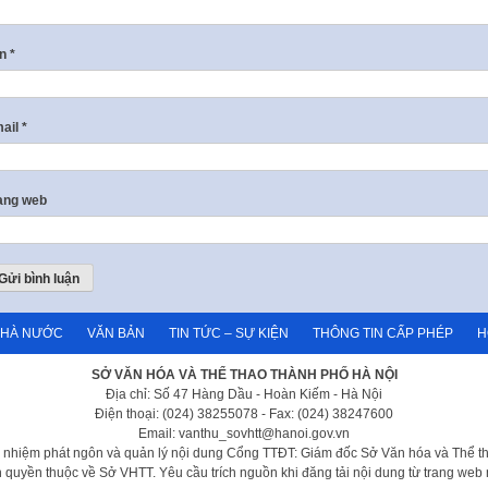
ên
*
ail
*
ang web
NHÀ NƯỚC
VĂN BẢN
TIN TỨC – SỰ KIỆN
THÔNG TIN CẤP PHÉP
H
SỞ VĂN HÓA VÀ THỂ THAO THÀNH PHỐ HÀ NỘI
Địa chỉ: Số 47 Hàng Dầu - Hoàn Kiếm - Hà Nội
Điện thoại: (024) 38255078 - Fax: (024) 38247600
Email: vanthu_sovhtt@hanoi.gov.vn
h nhiệm phát ngôn và quản lý nội dung Cổng TTĐT: Giám đốc Sở Văn hóa và Thể t
 quyền thuộc về Sở VHTT. Yêu cầu trích nguồn khi đăng tải nội dung từ trang web 