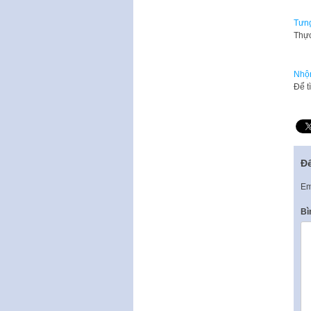
Tưng
Thực
Nhộn
Để t
Để
Em
Bì