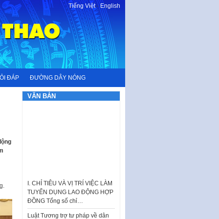
Tiếng Việt
-
English
ỎI ĐÁP
ĐƯỜNG DÂY NÓNG
VĂN BẢN
động
ăm
I. CHỈ TIÊU VÀ VỊ TRÍ VIỆC LÀM
TUYỂN DỤNG LAO ĐỘNG HỢP
g.
ĐỒNG Tổng số chỉ…
Luật Tương trợ tư pháp về dân
sự và Kế hoạch số 187KH-