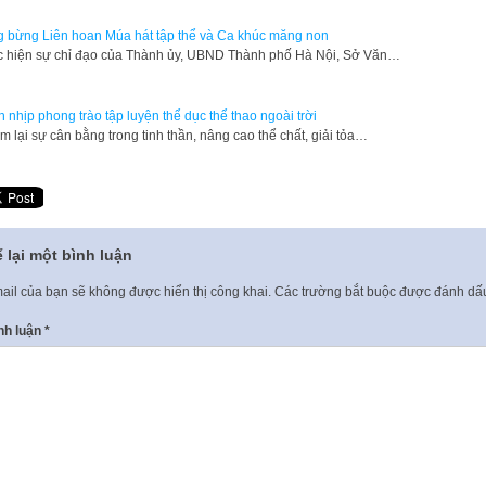
 bừng Liên hoan Múa hát tập thể và Ca khúc măng non
 hiện sự chỉ đạo của Thành ủy, UBND Thành phố Hà Nội, Sở Văn…
 nhịp phong trào tập luyện thể dục thể thao ngoài trời
ìm lại sự cân bằng trong tinh thần, nâng cao thể chất, giải tỏa…
 lại một bình luận
ail của bạn sẽ không được hiển thị công khai.
Các trường bắt buộc được đánh d
nh luận
*