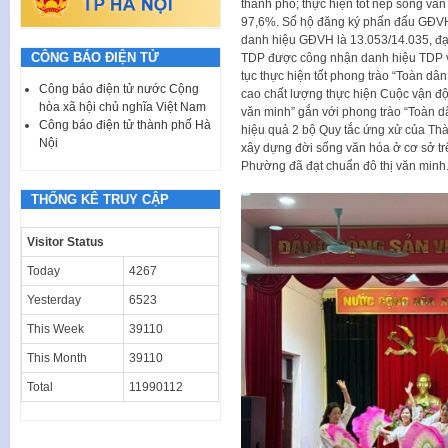
thành phố; thực hiện tốt nếp sống văn m
97,6%. Số hộ đăng ký phấn đấu GĐVH 
danh hiệu GĐVH là 13.053/14.035, đạ
CÔNG BÁO ĐIỆN TỬ
TDP được công nhận danh hiệu TDP văn
tục thực hiện tốt phong trào “Toàn dâ
Công báo điện tử nước Cộng
cao chất lượng thực hiện Cuộc vận độ
hòa xã hội chủ nghĩa Việt Nam
văn minh” gắn với phong trào “Toàn d
Công báo điện tử thành phố Hà
hiệu quả 2 bộ Quy tắc ứng xử của Th
Nội
xây dựng đời sống văn hóa ở cơ sở tr
Phường đã đạt chuẩn đô thị văn minh
THỐNG KÊ TRUY CẬP
Visitor Status
Today
4267
Yesterday
6523
This Week
39110
This Month
39110
Total
11990112