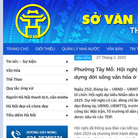
Skip
to
content
TRANG CHỦ
GIỚI THIỆU
QUẢN LÝ NHÀ NƯỚC
VĂN BẢN
TIN 
27 Tháng 2, 2025
VĂN HÓA
Tin tức – Sự kiện
Phường Tây Mỗ: Hội nghị 
Văn hóa
dựng đời sống văn hóa ở
Thể Thao
Quy tắc ứng xử
Ngày 25/2, Đảng ủy – UBND – UBMT
tổ chức Hội nghị đại biểu Nhân dân
Người Hà Nội thanh lịch, văn minh
2025. Dự hội nghị có các đồng chí 
đạo Đảng ủy, UBND, UBMTTQ, trưởng 
Hà Nội đẹp và chưa đẹp
công tác Mặt trận, Tổ trưởng tổ dân 
Tiêu điểm Hà Nội
được bầu từ các TDP.
Hội nghị đã thông qua Báo cáo kết qu
năm 2024 và chương trình hành động 