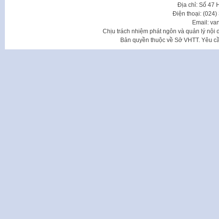
Địa chỉ: Số 47
Điện thoại: (024
Email: va
Chịu trách nhiệm phát ngôn và quản lý nộ
Bản quyền thuộc về Sở VHTT. Yêu cầu 