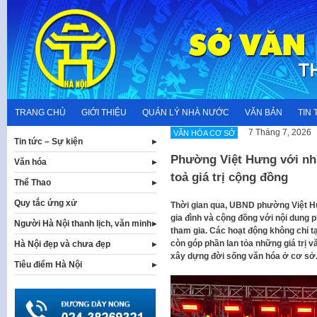
Skip
to
content
TRANG CHỦ
GIỚI THIỆU
QUẢN LÝ NHÀ NƯỚC
VĂN BẢN
TIN 
7 Tháng 7, 2026
VĂN HÓA CƠ SỞ
Tin tức – Sự kiện
Phường Việt Hưng với nhi
Văn hóa
toả giá trị cộng đồng
Thể Thao
Quy tắc ứng xử
Thời gian qua, UBND phường Việt Hư
gia đình và cộng đồng với nội dung p
Người Hà Nội thanh lịch, văn minh
tham gia. Các hoạt động không chỉ t
còn góp phần lan tỏa những giá trị 
Hà Nội đẹp và chưa đẹp
xây dựng đời sống văn hóa ở cơ sở
Tiêu điểm Hà Nội