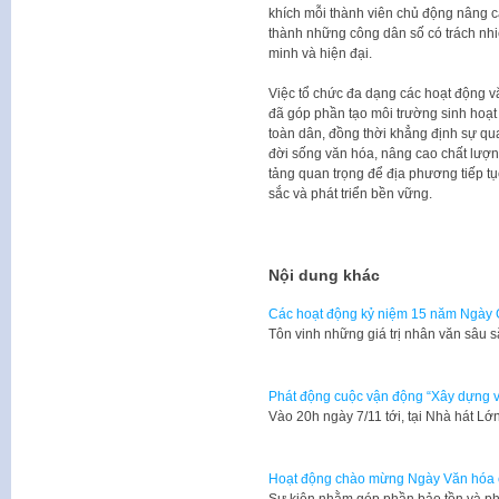
khích mỗi thành viên chủ động nâng c
thành những công dân số có trách nh
minh và hiện đại.
Việc tổ chức đa dạng các hoạt động vă
đã góp phần tạo môi trường sinh hoạ
toàn dân, đồng thời khẳng định sự qu
đời sống văn hóa, nâng cao chất lượn
tảng quan trọng để địa phương tiếp t
sắc và phát triển bền vững.
Nội dung khác
Các hoạt động kỷ niệm 15 năm Ngày 
Tôn vinh những giá trị nhân văn sâu 
Phát động cuộc vận động “Xây dựng 
Vào 20h ngày 7/11 tới, tại Nhà hát Lớ
Hoạt động chào mừng Ngày Văn hóa c
Sự kiện nhằm góp phần bảo tồn và phá