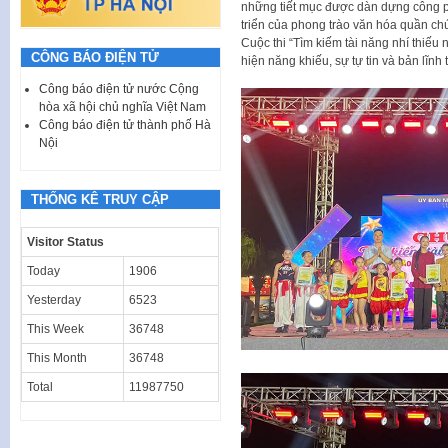
những tiết mục được dàn dựng công phu
triển của phong trào văn hóa quần ch
Cuộc thi “Tìm kiếm tài năng nhí thiếu 
CÔNG BÁO ĐIỆN TỬ
hiện năng khiếu, sự tự tin và bản lĩnh 
Công báo điện tử nước Cộng
hòa xã hội chủ nghĩa Việt Nam
Công báo điện tử thành phố Hà
Nội
THỐNG KÊ TRUY CẬP
Visitor Status
Today
1906
Yesterday
6523
This Week
36748
This Month
36748
Total
11987750