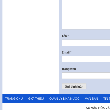
Tên
*
Email
*
Trang web
TRANG CHỦ
GIỚI THIỆU
QUẢN LÝ NHÀ NƯỚC
VĂN BẢN
TIN 
SỞ VĂN HÓA VÀ