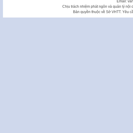
Email: va
Chịu trách nhiệm phát ngôn và quản lý nộ
Bản quyền thuộc về Sở VHTT. Yêu cầu 