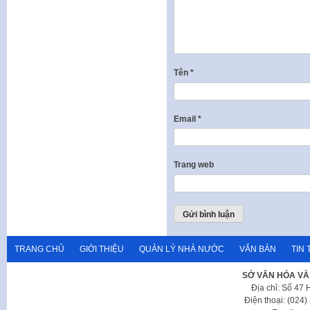
Tên
*
Email
*
Trang web
TRANG CHỦ
GIỚI THIỆU
QUẢN LÝ NHÀ NƯỚC
VĂN BẢN
TIN 
SỞ VĂN HÓA VÀ
Địa chỉ: Số 47
Điện thoại: (024