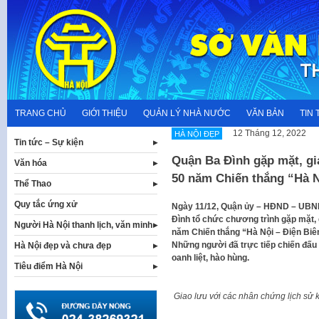
Skip
to
content
TRANG CHỦ
GIỚI THIỆU
QUẢN LÝ NHÀ NƯỚC
VĂN BẢN
TIN 
12 Tháng 12, 2022
HÀ NỘI ĐẸP
Tin tức – Sự kiện
Quận Ba Đình gặp mặt, g
Văn hóa
50 năm Chiến thắng “Hà N
Thể Thao
Quy tắc ứng xử
Ngày 11/12, Quận ủy – HĐND – UBND
Đình tổ chức chương trình gặp mặt, 
Người Hà Nội thanh lịch, văn minh
năm Chiến thắng “Hà Nội – Điện Biên
Những người đã trực tiếp chiến đấu
Hà Nội đẹp và chưa đẹp
oanh liệt, hào hùng.
Tiêu điểm Hà Nội
Giao lưu với các nhân chứng lịch sử