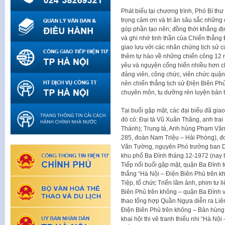
Phát biểu tại chương trình, Phó Bí t
trọng cảm ơn và tri ân sâu sắc những
góp phần tạo nên; đồng thời khẳng địn
và ghi nhớ tinh thần của Chiến thắng
giao lưu với các nhân chứng lịch sử củ
thêm tự hào về những chiến công 12 n
yêu và nguyện cống hiến nhiều hơn ch
đảng viên, công chức, viên chức quận
nên chiến thắng lịch sử Điện Biên Phủ
chuyên môn, tu dưỡng rèn luyện bản t
Tại buổi gặp mặt, các đại biểu đã gi
đó có: Đại tá Vũ Xuân Thăng, anh tra
Thánh); Trung tá, Anh hùng Phạm Văn
285, đoàn Nam Triệu – Hải Phòng), đơ
Văn Tường, nguyên Phó trưởng ban Dâ
khu phố Ba Đình tháng 12-1972 (nay
Tiếp nối buổi gặp mặt, quận Ba Đình 
thắng “Hà Nội – Điện Biên Phủ trên khô
Tiệp, tổ chức Triển lãm ảnh, phim tư 
Biên Phủ trên không – quận Ba Đình vi
thao tổng hợp Quần Ngựa diễn ra Liê
Điện Biên Phủ trên không – Bản hùng 
khai hội thi vẽ tranh thiếu nhi “Hà Nộ