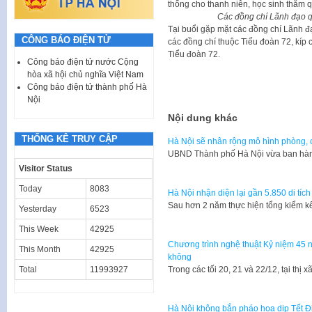
thống cho thanh niên, học sinh thăm q
Các đồng chí Lãnh đạo q
Tại buổi gặp mặt các đồng chí Lãnh đạ
CÔNG BÁO ĐIỆN TỬ
các đồng chí thuộc Tiểu đoàn 72, kíp 
Tiểu đoàn 72.
Công báo điện tử nước Cộng
hòa xã hội chủ nghĩa Việt Nam
Công báo điện tử thành phố Hà
Nội
Nội dung khác
THỐNG KÊ TRUY CẬP
Hà Nội sẽ nhân rộng mô hình phòng, 
​UBND Thành phố Hà Nội vừa ban hàn
Visitor Status
Today
8083
Hà Nội nhận diện lại gần 5.850 di tích
Sau hơn 2 năm thực hiện tổng kiểm kê
Yesterday
6523
This Week
42925
Chương trình nghệ thuật Kỷ niệm 45 n
This Month
42925
không
Total
11993927
Trong các tối 20, 21 và 22/12, tại th
Hà Nội không bắn pháo hoa dịp Tết 