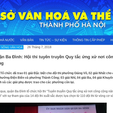
NHÀ NƯỚC
VĂN BẢN
TIN TỨC – SỰ KIỆN
THÔNG TIN CẤP PHÉP
H
26 Tháng 7, 2018
 SỐNG VĂN HOÁ
n Ba Đình: Hội thi tuyên truyền Quy tắc ứng xử nơi cô
ng
Tổ chức đã trao 01 giải Đặc biệt cho đội thi phường Giảng Võ, 02 giải Nhất cho 
phường Điện Biên và phường Thành Công; 03 giải Nhì, 04 giải Ba, 04 giải Khuyế
h và các giải phụ được trao cho các phường còn lại.
qua, quận Ba Đình tổ chức hội thi “Tuyên truyền Quy tắc ứng xử nơi công cộng n
” với sự tham gia của 14 đội thi xuất sắc được lựa chọn từ 110 đội thi từ vòng cơ s