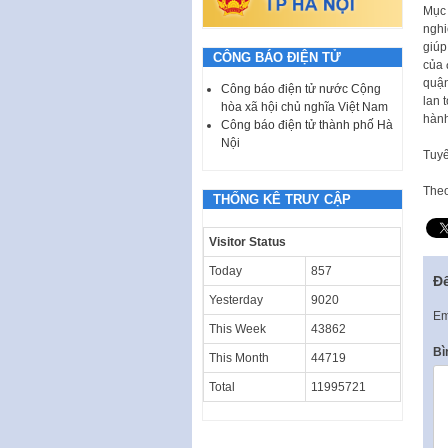
Mục 
nghi
giúp
CÔNG BÁO ĐIỆN TỬ
của 
quận
Công báo điện tử nước Cộng
lan 
hòa xã hội chủ nghĩa Việt Nam
hành
Công báo điện tử thành phố Hà
Nội
Tuyế
The
THỐNG KÊ TRUY CẬP
Visitor Status
Today
857
Để
Yesterday
9020
Em
This Week
43862
Bì
This Month
44719
Total
11995721