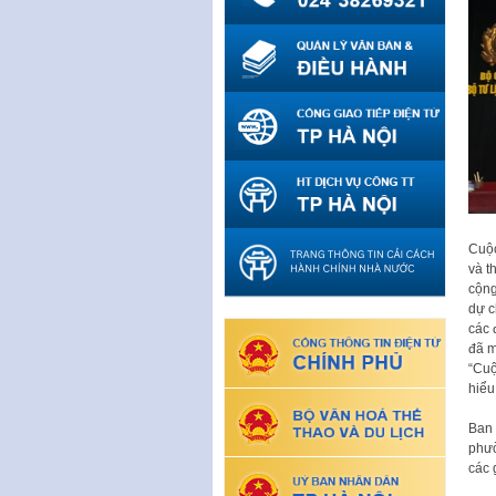
Cuộc
và t
cộng
dự c
các 
đã m
“Cuộ
hiểu
Ban 
phườ
các 