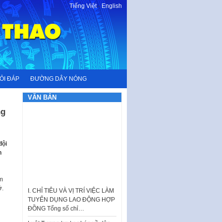
Tiếng Việt
-
English
ỎI ĐÁP
ĐƯỜNG DÂY NÓNG
VĂN BẢN
ng
đội
n
ăm
I. CHỈ TIÊU VÀ VỊ TRÍ VIỆC LÀM
ở.
TUYỂN DỤNG LAO ĐỘNG HỢP
ĐỒNG Tổng số chỉ…
Luật Tương trợ tư pháp về dân