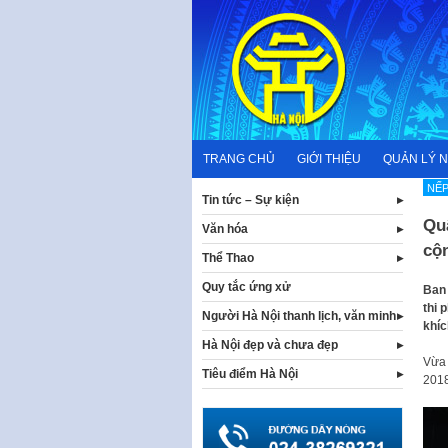
Skip
to
content
TRANG CHỦ
GIỚI THIỆU
QUẢN LÝ 
NẾP
Tin tức – Sự kiện
Quậ
Văn hóa
cộ
Thể Thao
Quy tắc ứng xử
Ban 
thi 
Người Hà Nội thanh lịch, văn minh
khíc
Hà Nội đẹp và chưa đẹp
Vừa 
Tiêu điểm Hà Nội
2018