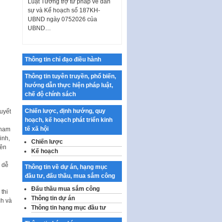
sự và Kế hoạch số 187KH-
UBND ngày 0752026 của
UBND…
Ban hành Danh mục vị trí khai
thác quảng cáo trên địa bàn
thành phố Hà Nội
Thông tin chỉ đạo điều hành
Kế hoạch Tổ chức Cuộc thi
chính luận về bảo vệ nền tảng tư
Thông tin tuyên truyền, phổ biến,
tưởng của Đảng…
hướng dẫn thực hiện pháp luật,
chế độ chính sách
Công bố công khai dự toán kinh
phí xây dựng pháp luật, hoàn
Chiến lược, định hướng, quy
uyết
thiện thể chế, chính…
hoạch, kế hoạch phát triển kinh
tế xã hội
tham
Quy định về nghiên cứu, ứng
inh,
dụng khoa học, công nghệ, đổi
Chiến lược
yên
mới sáng tạo và chuyển…
Kế hoạch
 dễ
Quy định chi tiết và hướng dẫn
Thông tin về dự án, hạng mục
thi hành một số điều của Luật Lý
đầu tư, đấu thầu, mua sắm công
lịch tư…
Đấu thầu mua sắm công
thi
Sửa đổi, bổ sung một số nội
Thông tin dự án
ch và
dung tại Nghị quyết số 30/NQ-
Thông tin hạng mục đầu tư
CP ngày 24 tháng 02…