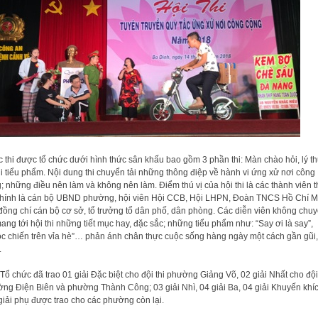
 thi được tổ chức dưới hình thức sân khấu bao gồm 3 phần thi: Màn chào hỏi, lý th
hi tiểu phẩm. Nội dung thi chuyển tải những thông điệp về hành vi ứng xử nơi công
; những điều nên làm và không nên làm. Điểm thú vị của hội thi là các thành viên 
hính là cán bộ UBND phường, hội viên Hội CCB, Hội LHPN, Đoàn TNCS Hồ Chí M
đồng chí cán bộ cơ sở, tổ trưởng tổ dân phố, dân phòng. Các diễn viên không chu
ang tới hội thi những tiết mục hay, đặc sắc; những tiểu phẩm như: “Say ơi là say”,
c chiến trên vỉa hè”… phản ánh chân thực cuộc sống hàng ngày một cách gần gũi,
.
Tổ chức đã trao 01 giải Đặc biệt cho đội thi phường Giảng Võ, 02 giải Nhất cho đội 
ng Điện Biên và phường Thành Công; 03 giải Nhì, 04 giải Ba, 04 giải Khuyến khí
giải phụ được trao cho các phường còn lại.