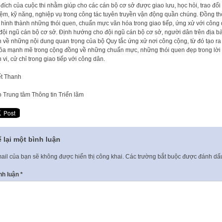
đích của cuộc thi nhằm giúp cho các cán bộ cơ sở được giao lưu, học hỏi, trao đổi
ệm, kỹ năng, nghiệp vụ trong công tác tuyên truyền vận động quần chúng. Đồng th
 hình thành những thói quen, chuẩn mực văn hóa trong giao tiếp, ứng xử với công
đội ngũ cán bộ cơ sở. Định hướng cho đội ngũ cán bộ cơ sở, người dân trên địa b
 về những nội dung quan trọng của bộ Quy tắc ứng xử nơi công cộng, từ đó tạo ra
tỏa mạnh mẽ trong cộng đồng về những chuẩn mực, những thói quen đẹp trong lời 
 vi, cử chỉ trong giao tiếp với công dân.
t Thanh
o
Trung tâm Thông tin Triển lãm
 lại một bình luận
ail của bạn sẽ không được hiển thị công khai.
Các trường bắt buộc được đánh d
nh luận
*