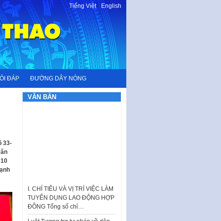
Tiếng Việt
-
English
ỎI ĐÁP
ĐƯỜNG DÂY NÓNG
VĂN BẢN
ố 33-
văn
 10
mạnh
I. CHỈ TIÊU VÀ VỊ TRÍ VIỆC LÀM
TUYỂN DỤNG LAO ĐỘNG HỢP
ĐỒNG Tổng số chỉ…
Luật Tương trợ tư pháp về dân
sự và Kế hoạch số 187KH-