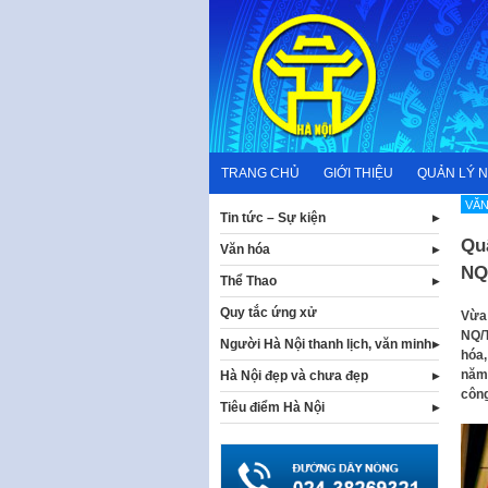
Skip
to
content
TRANG CHỦ
GIỚI THIỆU
QUẢN LÝ 
VĂN
Tin tức – Sự kiện
Quậ
Văn hóa
NQ
Thể Thao
Quy tắc ứng xử
Vừa 
NQ/T
Người Hà Nội thanh lịch, văn minh
hóa,
năm 
Hà Nội đẹp và chưa đẹp
công
Tiêu điểm Hà Nội