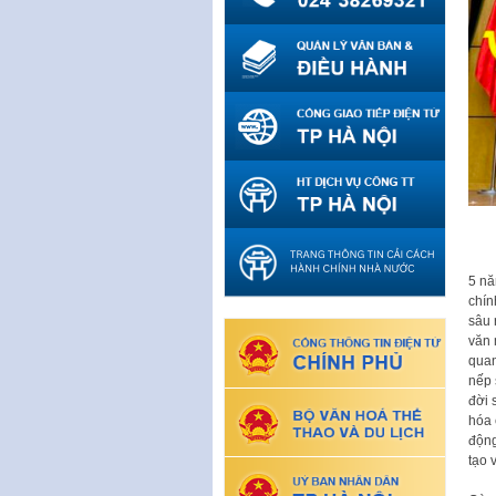
5 nă
chín
sâu 
văn 
quan
nếp 
đời 
hóa 
động
tạo 