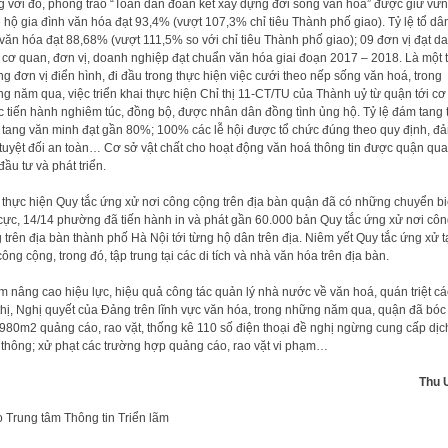
 với đó, phong trào “Toàn dân đoàn kết xây dựng đời sống văn hóa” được giữ vữn
ệ hộ gia đình văn hóa đạt 93,4% (vượt 107,3% chỉ tiêu Thành phố giao). Tỷ lệ tổ dâ
văn hóa đạt 88,68% (vượt 111,5% so với chỉ tiêu Thành phố giao); 09 đơn vị đạt d
 cơ quan, đơn vị, doanh nghiệp đạt chuẩn văn hóa giai đoạn 2017 – 2018. Là một 
g đơn vị điển hình, đi đầu trong thực hiện việc cưới theo nếp sống văn hoá, trong
g năm qua, việc triển khai thực hiện Chỉ thị 11-CT/TU của Thành uỷ từ quận tới cơ
 tiến hành nghiêm túc, đồng bộ, được nhân dân đồng tình ủng hộ. Tỷ lệ đám tang 
 tang văn minh đạt gần 80%; 100% các lễ hội được tổ chức đúng theo quy định, đ
tuyệt đối an toàn… Cơ sở vật chất cho hoạt động văn hoá thông tin được quận qu
đầu tư và phát triển.
 thực hiện Quy tắc ứng xử nơi công cộng trên địa bàn quận đã có những chuyển b
 cực, 14/14 phường đã tiến hành in và phát gần 60.000 bản Quy tắc ứng xử nơi cô
 trên địa bàn thành phố Hà Nội tới từng hộ dân trên địa. Niêm yết Quy tắc ứng xử t
công cộng, trong đó, tập trung tại các di tích và nhà văn hóa trên địa bàn.
 nâng cao hiệu lực, hiệu quả công tác quản lý nhà nước về văn hoá, quán triệt cá
thị, Nghị quyết của Đảng trên lĩnh vực văn hóa, trong những năm qua, quận đã bóc
 980m2 quảng cáo, rao vặt, thống kê 110 số điện thoại đề nghị ngừng cung cấp dịc
 thông; xử phạt các trường hợp quảng cáo, rao vặt vi phạm…
Thu 
o
Trung tâm Thông tin Triển lãm