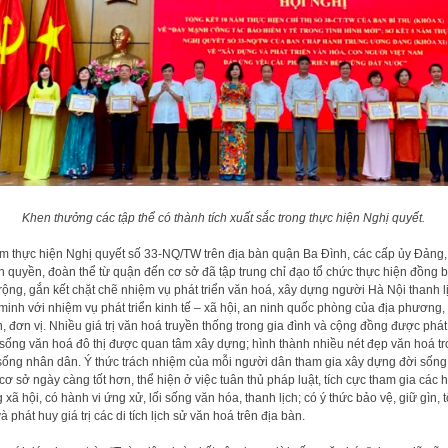
Khen thưởng các tập thể có thành tích xuất sắc trong thực hiện Nghị quyết.
m thực hiện Nghị quyết số 33-NQ/TW trên địa bàn quận Ba Đình, các cấp ủy Đảng,
h quyền, đoàn thể từ quận đến cơ sở đã tập trung chỉ đạo tổ chức thực hiện đồng b
rộng, gắn kết chặt chẽ nhiệm vụ phát triển văn hoá, xây dựng người Hà Nội thanh l
minh với nhiệm vụ phát triển kinh tế – xã hội, an ninh quốc phòng của địa phương,
, đơn vị. Nhiều giá trị văn hoá truyền thống trong gia đình và cộng đồng được phát
sống văn hoá đô thị được quan tâm xây dựng; hình thành nhiều nét đẹp văn hoá t
sống nhân dân. Ý thức trách nhiệm của mỗi người dân tham gia xây dựng đời sống
cơ sở ngày càng tốt hơn, thể hiện ở việc tuân thủ pháp luật, tích cực tham gia các 
 xã hội, có hành vi ứng xử, lối sống văn hóa, thanh lịch; có ý thức bảo vệ, giữ gìn, 
và phát huy giá trị các di tích lịch sử văn hoá trên địa bàn.