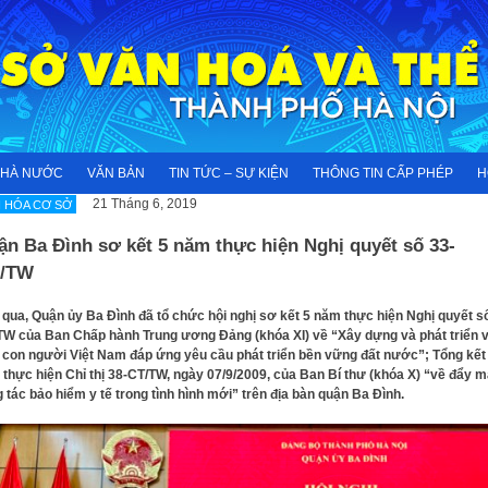
NHÀ NƯỚC
VĂN BẢN
TIN TỨC – SỰ KIỆN
THÔNG TIN CẤP PHÉP
H
21 Tháng 6, 2019
 HÓA CƠ SỞ
n Ba Đình sơ kết 5 năm thực hiện Nghị quyết số 33-
/TW
qua, Quận ủy Ba Đình đã tổ chức hội nghị sơ kết 5 năm thực hiện Nghị quyết s
W của Ban Chấp hành Trung ương Đảng (khóa XI) về “Xây dựng và phát triển 
 con người Việt Nam đáp ứng yêu cầu phát triển bền vững đất nước”; Tổng kết
thực hiện Chỉ thị 38-CT/TW, ngày 07/9/2009, của Ban Bí thư (khóa X) “về đẩy 
 tác bảo hiểm y tế trong tình hình mới” trên địa bàn quận Ba Đình.