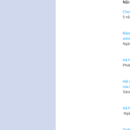
Nội
Chuy
5 nă
Đảng
ươn
Ngày
Hà N
Phát
Hội 
của 
Sáng
Hà N
Ngày
Quận