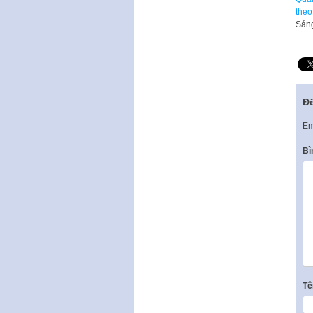
theo
Sáng
Để
Em
Bì
T