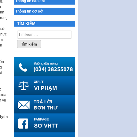
Thông tin báo chí
g.
Ban hành Chương trình hành
n
động của Chính phủ thực hiện
Thông tin cơ sở
anh
Nghị quyết số 02-NQ/TW ngày
trong
17…
TÌM KIẾM
 sở
THÔNG BÁO Tuyển dụng lao
Tìm
thực
động hợp đồng theo Nghị định
kiếm
ảm
số 111/2022/NĐ-CP ngày
cho:
an
30/12/2022 của Chính…
Sửa đổi, bổ sung một số điều
của Thông tư số 320/2016/TT-
iến
BTC của Bộ trưởng Bộ Tài…
ng
ại
Quy định về quản lý website
thương mại điện tử
c
Nghị quyết quy định điều kiện,
 xóa
thủ tục tặng, thu hồi danh hiệu
h vụ
"Công dân danh dự…
Nghị quyết quy định một số
chính sách thúc đẩy nghiên cứu
Uyên
khoa học, phát triển công…
Nghị quyết công bố Nghị quyết
quy phạm pháp luật của HĐND