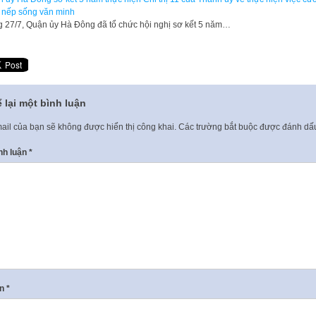
 nếp sống văn minh
 27/7, Quận ủy Hà Đông đã tổ chức hội nghị sơ kết 5 năm…
 lại một bình luận
ail của bạn sẽ không được hiển thị công khai.
Các trường bắt buộc được đánh d
nh luận
*
ên
*