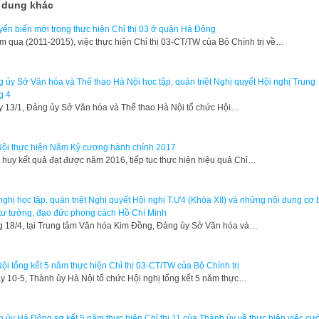
 dung khác
ển biến mới trong thực hiện Chỉ thị 03 ở quận Hà Đông
m qua (2011-2015), việc thực hiện Chỉ thị 03-CT/TW của Bộ Chính trị về…
 ủy Sở Văn hóa và Thể thao Hà Nội học tập, quán triệt Nghị quyết Hội nghị Trung
g 4
 13/1, Đảng ủy Sở Văn hóa và Thể thao Hà Nội tổ chức Hội…
ội thực hiện Năm Kỷ cương hành chính 2017
 huy kết quả đạt được năm 2016, tiếp tục thực hiện hiệu quả Chỉ…
nghị học tập, quán triệt Nghị quyết Hội nghị T.Ư4 (Khóa XII) và những nội dung cơ
tư tưởng, đạo đức phong cách Hồ Chí Minh
 18/4, tại Trung tâm Văn hóa Kim Đồng, Đảng ủy Sở Văn hóa và…
ội tổng kết 5 năm thực hiện Chỉ thị 03-CT/TW của Bộ Chính trị
 10-5, Thành ủy Hà Nội tổ chức Hội nghị tổng kết 5 năm thực…
 ủy Hà Đông sơ kết 5 năm thực hiện Chỉ thị 11 của Thành ủy về thực hiện việc cư