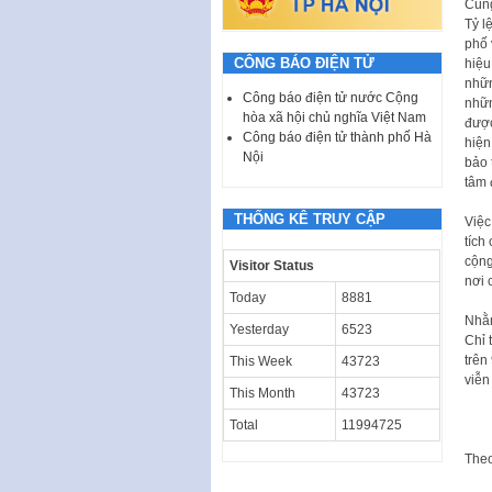
Cùng
Tỷ l
phố 
CÔNG BÁO ĐIỆN TỬ
hiệu
nhữn
Công báo điện tử nước Cộng
nhữn
hòa xã hội chủ nghĩa Việt Nam
được
Công báo điện tử thành phố Hà
hiện
Nội
bảo 
tâm 
THỐNG KÊ TRUY CẬP
Việc
tích
cộng
Visitor Status
nơi 
Today
8881
Nhằm
Yesterday
6523
Chỉ 
trên
This Week
43723
viễn
This Month
43723
Total
11994725
The