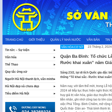
Skip
to
content
TRANG CHỦ
GIỚI THIỆU
QUẢN LÝ NHÀ NƯỚC
VĂN BẢN
TIN 
23 Tháng 2, 2024
VĂN HÓA CƠ SỞ
Tin tức – Sự kiện
Quận Ba Đình: Tổ chức Lễ
Văn hóa
Rước khai xuân” năm Giá
Thể Thao
Quy tắc ứng xử
Sáng 23/2, tại di tích Quốc gia đặc b
thống “Tế khai sắc- Rước khai xuân
Người Hà Nội thanh lịch, văn minh
Năm nay, với tâm thế mới, trong Lễ hộ
Hà Nội đẹp và chưa đẹp
2024 sẽ tiếp tục thực hiện nghi thức 
Tiêu điểm Hà Nội
huy giá trị văn hóa, giáo dục truyền
tiền nhân, ghi nhớ công lao to lớn củ
việc Phá Tống- Bình Chiêm, mở rộng 
Quốc thái- Dân an- Thái bình thịnh trị