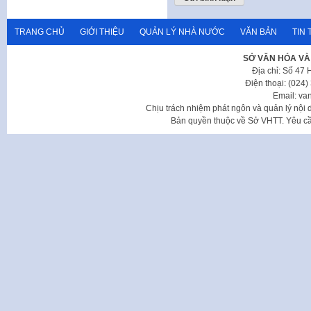
TRANG CHỦ
GIỚI THIỆU
QUẢN LÝ NHÀ NƯỚC
VĂN BẢN
TIN 
SỞ VĂN HÓA VÀ
Địa chỉ: Số 47
Điện thoại: (024
Email: va
Chịu trách nhiệm phát ngôn và quản lý nộ
Bản quyền thuộc về Sở VHTT. Yêu cầu 