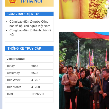
CÔNG BÁO ĐIỆN TỬ
Công báo điện tử nước Cộng
hòa xã hội chủ nghĩa Việt Nam
Công báo điện tử thành phố Hà
Nội
THỐNG KÊ TRUY CẬP
Visitor Status
Today
6863
Yesterday
6523
This Week
41707
This Month
41708
Total
11992711