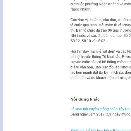
cư thuộc phường Ngọc Khánh và mâm
Ngọc Khánh.
Các đơn vị chuẩn bị chu đáo, chuẩn bị
tổ chức quy định. Mỗi mâm lễ vật chay
thi, Ban tổ chức đã trao 06 giải thưởn
Nhì thuộc về các địa bàn dân cư: Số 0
Số 12, Số 10 và số 02.
Hội thi “Bày mâm lễ vật đẹp” và các 
Lễ hội truyền thống Tế khai sắc, Rướ
sự vào cuộc của cả hệ thống chính trị
giá trị văn hóa, đạo đức tốt đẹp; khơi
tác trên mảnh đất Ba Đình lịch sử; đồn
nhân dân và du khách thập phương đ
Nội dung khác
Lễ khai hội truyền thống chùa Tây P
Sáng ngày 01/4/2017 (tức ngày mùng 0
Khai mạc Lễ hội hoa hồng Bulgaria tạ