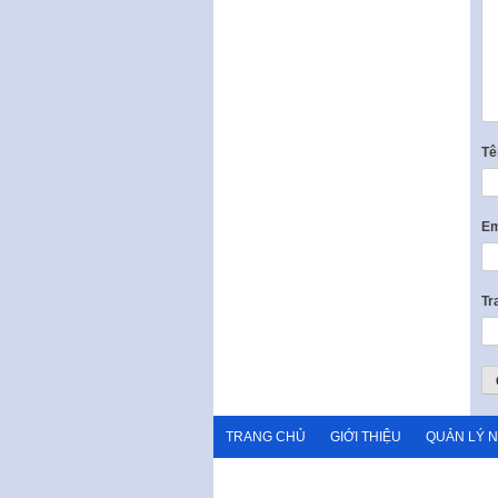
T
Em
Tr
TRANG CHỦ
GIỚI THIỆU
QUẢN LÝ 