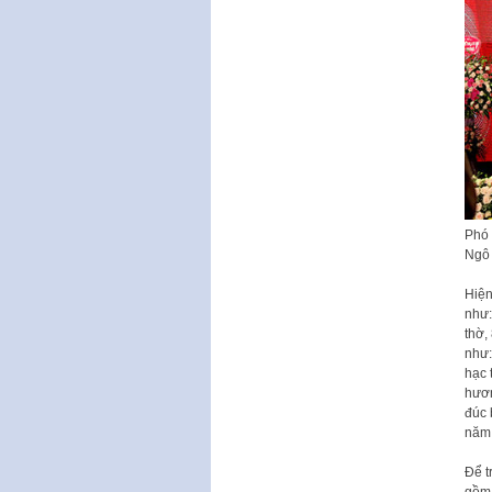
Phó 
Ngô 
Hiện
như:
thờ,
như:
hạc 
hươn
đúc 
năm
Để t