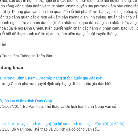
ễ hội, cần duy trì nghi thức, nghi lễ ở các điểm di tích diễn ra lễ hội truyền thống. Lễ
 do cộng đồng đảm nhận và thực hành, chính quyền địa phương đảm bảo công tá
 trật tự. Không gian văn hóa liên quan đến lễ hội phải được bảo vệ, có biện pháp g
 tôn tạo cảnh quan các di tích để đảm bảo không gian linh thiêng, thuận tiện cho việ
 hành nghi thức và tham dự lễ hội của nhân dân, qua đó, nâng cao nhận thức về giá
hóa của lễ hội Đình Chèm. Kiên quyết ngăn chặn các hành vi phản cảm, bạo lực, l
 lễ hội để thực hành mê tín dị đoan, làm biến dạng lễ hội truyền thống.
 Hải
o
Trung tâm Thông tin Triển lãm
 dung khác
 Hương, Đình Chèm được xếp hạng di tích quốc gia đặc biệt
tướng Chính phủ vừa quyết định xếp hạng di tích quốc gia đặc biệt…
ổ, tôn tạo di tích đình Đoài Giáp
 16/02/2017, Bộ Văn hóa, Thể thao và Du lịch ban hành Công văn số…
 sách xét duyệt di tích đề nghị lập hồ sơ di tích quốc gia đặc biệt tại Hà Nội
 13/6, Bộ Văn hóa, Thể thao và Du lịch đã có công văn số…