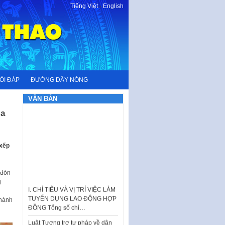
Tiếng Việt
-
English
ỎI ĐÁP
ĐƯỜNG DÂY NÓNG
VĂN BẢN
ia
 xếp
 đón
I. CHỈ TIÊU VÀ VỊ TRÍ VIỆC LÀM
g
TUYỂN DỤNG LAO ĐỘNG HỢP
ĐỒNG Tổng số chỉ…
thành
Luật Tương trợ tư pháp về dân
sự và Kế hoạch số 187KH-