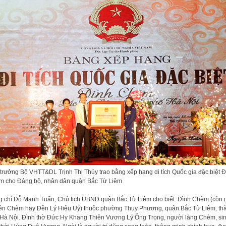
trưởng Bộ VHTT&DL Trịnh Thị Thủy trao bằng xếp hạng di tích Quốc gia đặc biệt Đ
 cho Đảng bộ, nhân dân quận Bắc Từ Liêm
 chí Đỗ Mạnh Tuấn, Chủ tịch UBND quận Bắc Từ Liêm cho biết: Đình Chèm (còn 
ền Chèm hay Đền Lý Hiệu Uý) thuộc phường Thụy Phương, quận Bắc Từ Liêm, th
Hà Nội. Đình thờ Đức Hy Khang Thiên Vương Lý Ông Trọng, người làng Chèm, si