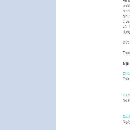
Về l
phải
ninh
gìn,
thực
văn 
dụng
Đức
The
Nội
Chùa
Thủ 
Tu b
Ngày
Danh
Ngày