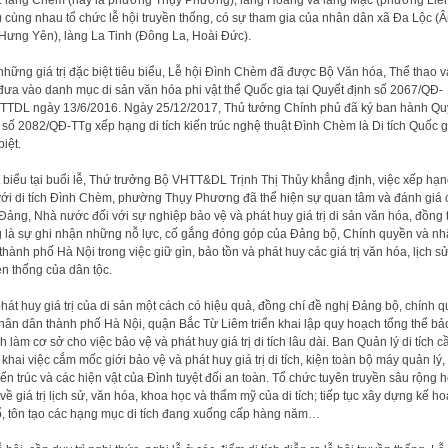
 làng Chèm (nay là phường Thụy Phương), làng Hoàng và làng Mạc (phường Liê
 cùng nhau tổ chức lễ hội truyền thống, có sự tham gia của nhân dân xã Đa Lộc (
 Hưng Yên), làng La Tinh (Đông La, Hoài Đức).
những giá trị đặc biệt tiêu biểu, Lễ hội Đình Chèm đã được Bộ Văn hóa, Thể thao 
 đưa vào danh mục di sản văn hóa phi vật thể Quốc gia tại Quyết định số 2067/QĐ-
TDL ngày 13/6/2016. Ngày 25/12/2017, Thủ tướng Chính phủ đã ký ban hành Qu
 số 2082/QĐ-TTg xếp hạng di tích kiến trúc nghệ thuật Đình Chèm là Di tích Quốc g
biệt.
 biểu tại buổi lễ, Thứ trưởng Bộ VHTT&DL Trịnh Thị Thủy khẳng định, việc xếp hạ
với di tích Đình Chèm, phường Thụy Phương đã thể hiện sự quan tâm và đánh giá 
Đảng, Nhà nước đối với sự nghiệp bảo vệ và phát huy giá trị di sản văn hóa, đồng t
 là sự ghi nhận những nỗ lực, cố gắng đóng góp của Đảng bộ, Chính quyền và n
thành phố Hà Nội trong việc giữ gìn, bảo tồn và phát huy các giá trị văn hóa, lịch sử
ền thống của dân tộc.
hát huy giá trị của di sản một cách có hiệu quả, đồng chí đề nghị Đảng bộ, chính 
hân dân thành phố Hà Nội, quận Bắc Từ Liêm triển khai lập quy hoạch tổng thể bả
ích làm cơ sở cho việc bảo vệ và phát huy giá trị di tích lâu dài. Ban Quản lý di tích c
n khai việc cắm mốc giới bảo vệ và phát huy giá trị di tích, kiện toàn bộ máy quản lý,
iến trúc và các hiện vật của Đình tuyệt đối an toàn. Tổ chức tuyên truyền sâu rộng 
về giá trị lịch sử, văn hóa, khoa học và thẩm mỹ của di tích; tiếp tục xây dựng kế h
ổ, tôn tạo các hạng mục di tích đang xuống cấp hàng năm…