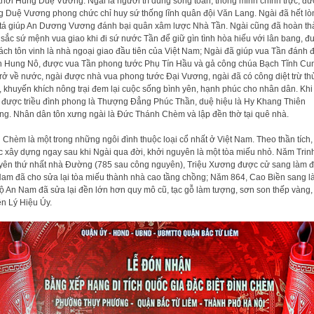
thời Hùng Duệ Vương. Ngài là người trí dũng song toàn, thông minh chính trực, đ
 Duệ Vương phong chức chỉ huy sứ thống lĩnh quân đội Văn Lang. Ngài đã hết lò
tá giúp An Dương Vương đánh bại quân xâm lược Nhà Tần. Ngài cũng đã hoàn th
 sắc sứ mệnh vua giao khi đi sứ nước Tần để giữ gìn tình hòa hiếu với lân bang, đ
ách tôn vinh là nhà ngoại giao đầu tiên của Việt Nam; Ngài đã giúp vua Tần đánh 
 Hung Nô, được vua Tần phong tước Phụ Tín Hầu và gả công chúa Bạch Tĩnh Cu
trở về nước, ngài được nhà vua phong tước Đại Vương, ngài đã có công diệt trừ th
, khuyến khích nông trại đem lại cuộc sống bình yên, hạnh phúc cho nhân dân. Khi
 được triều đình phong là Thượng Đẳng Phúc Thần, duệ hiệu là Hy Khang Thiên
g. Nhân dân tôn xưng ngài là Đức Thánh Chèm và lập đền thờ tại quê nhà.
 Chèm là một trong những ngôi đình thuộc loại cổ nhất ở Việt Nam. Theo thần tích,
 xây dựng ngay sau khi Ngài qua đời, khởi nguyên là một tòa miếu nhỏ. Năm Trin
ên thứ nhất nhà Đường (785 sau công nguyên), Triệu Xương được cử sang làm đ
am đã cho sửa lại tòa miếu thành nhà cao tầng chồng; Năm 864, Cao Biền sang 
ộ An Nam đã sửa lại đền lớn hơn quy mô cũ, tạc gỗ làm tượng, sơn son thếp vàng,
ền Lý Hiệu Úy.