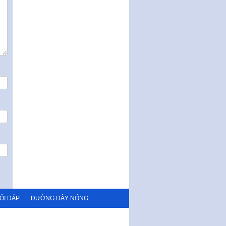
ỎI ĐÁP
ĐƯỜNG DÂY NÓNG