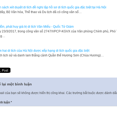
 sách xét duyệt di tích đề nghị lập hồ sơ di tích quốc gia đặc biệt tại Hà Nội
 đây, Bộ Văn hóa, Thể thao và Du lịch đã có công văn số…
tồn, phát huy giá trị di tích Văn Miếu - Quốc Tử Giám
 23/3/2017, trong công văn số 2747/VPCP-KGVX của Văn phòng Chính phủ, Phó
ng…
 hai di tích của Hà Nội được xếp hạng di tích quốc gia đặc biệt
ích lịch sử và danh lam thắng cảnh Quần thể Hương Sơn (Chùa Hương)…
 lại một bình luận
ail của bạn sẽ không được hiển thị công khai.
Các trường bắt buộc được đánh d
nh luận
*