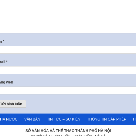
ên
*
ail
*
ang web
NHÀ NƯỚC
VĂN BẢN
TIN TỨC – SỰ KIỆN
THÔNG TIN CẤP PHÉP
H
SỞ VĂN HÓA VÀ THỂ THAO THÀNH PHỐ HÀ NỘI