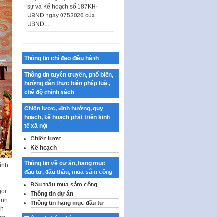
UBND ngày 0752026 của
UBND…
Ban hành Danh mục vị trí khai
thác quảng cáo trên địa bàn
thành phố Hà Nội
Thông tin chỉ đạo điều hành
Kế hoạch Tổ chức Cuộc thi
chính luận về bảo vệ nền tảng tư
Thông tin tuyên truyền, phổ biến,
tưởng của Đảng…
hướng dẫn thực hiện pháp luật,
Công bố công khai dự toán kinh
chế độ chính sách
phí xây dựng pháp luật, hoàn
thiện thể chế, chính…
Chiến lược, định hướng, quy
hoạch, kế hoạch phát triển kinh
Quy định về nghiên cứu, ứng
tế xã hội
dụng khoa học, công nghệ, đổi
Chiến lược
mới sáng tạo và chuyển…
Kế hoạch
Quy định chi tiết và hướng dẫn
Thông tin về dự án, hạng mục
thi hành một số điều của Luật Lý
ình
đầu tư, đấu thầu, mua sắm công
lịch tư…
Đấu thầu mua sắm công
Sửa đổi, bổ sung một số nội
gọi
Thông tin dự án
dung tại Nghị quyết số 30/NQ-
ành
Thông tin hạng mục đầu tư
CP ngày 24 tháng 02…
nh