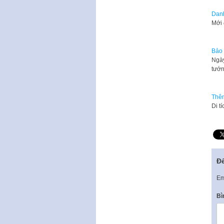
Danh
Mới
Bảo 
Ngày
tướ
Thêm
Di t
Để
Em
Bì