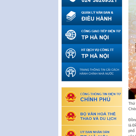
Thứ 
Chèm
Đồng
là Đ
phố 