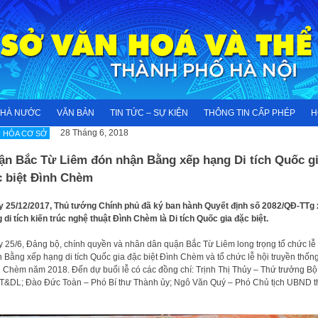
NHÀ NƯỚC
VĂN BẢN
TIN TỨC – SỰ KIỆN
THÔNG TIN CẤP PHÉP
H
28 Tháng 6, 2018
 HÓA CƠ SỞ
ận Bắc Từ Liêm đón nhận Bằng xếp hạng Di tích Quốc g
c biệt Đình Chèm
 25/12/2017, Thủ tướng Chính phủ đã ký ban hành Quyết định số 2082/QĐ-TTg
 di tích kiến trúc nghệ thuật Đình Chèm là Di tích Quốc gia đặc biệt.
 25/6, Đảng bộ, chính quyền và nhân dân quận Bắc Từ Liêm long trọng tổ chức lễ
 Bằng xếp hạng di tích Quốc gia đặc biệt Đình Chèm và tổ chức lễ hội truyền thốn
 Chèm năm 2018. Đến dự buổi lễ có các đồng chí: Trịnh Thị Thủy – Thứ trưởng Bộ
&DL; Đào Đức Toàn – Phó Bí thư Thành ủy; Ngô Văn Quý – Phó Chủ tịch UBND 