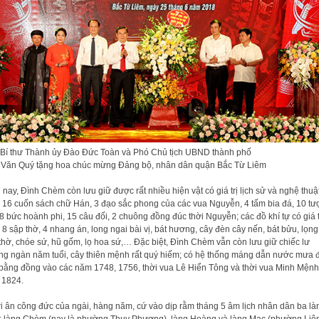
Bí thư Thành ủy Đào Đức Toàn và Phó Chủ tịch UBND thành phố
Văn Quý tặng hoa chúc mừng Đảng bộ, nhân dân quận Bắc Từ Liêm
 nay, Đình Chèm còn lưu giữ được rất nhiều hiện vật có giá trị lịch sử và nghệ thuậ
 16 cuốn sách chữ Hán, 3 đạo sắc phong của các vua Nguyễn, 4 tấm bia đá, 10 t
 8 bức hoành phi, 15 câu đối, 2 chuông đồng đúc thời Nguyễn; các đồ khí tự có giá t
 8 sập thờ, 4 nhang án, long ngai bài vị, bát hương, cây đèn cây nến, bát bửu, lọng
thờ, chóe sứ, hũ gốm, lọ hoa sứ,… Đặc biệt, Đình Chèm vẫn còn lưu giữ chiếc lư
g ngàn năm tuổi, cây thiên mệnh rất quý hiếm; có hệ thống máng dẫn nước mưa
bằng đồng vào các năm 1748, 1756, thời vua Lê Hiển Tông và thời vua Minh Mệnh
 1824.
ri ân công đức của ngài, hàng năm, cứ vào dịp rằm tháng 5 âm lịch nhân dân ba là