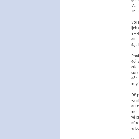
gồm:
Mạc)
Thi,
Với 
lịch
BVHT
định
đặc 
Phát
đối 
của 
cũng
dân 
truy
Để p
và n
di t
triể
vệ k
nữa 
tu b