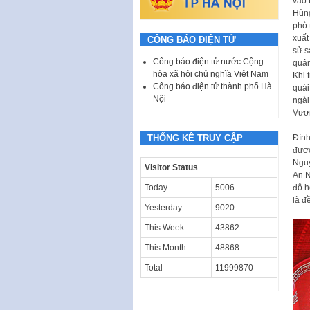
vào 
Hùng
phò 
xuất
CÔNG BÁO ĐIỆN TỬ
sử s
Công báo điện tử nước Cộng
quân
hòa xã hội chủ nghĩa Việt Nam
Khi 
Công báo điện tử thành phố Hà
quái
Nội
ngài
Vươn
THỐNG KÊ TRUY CẬP
Đình
được
Nguy
Visitor Status
An N
Today
5006
đô h
là đ
Yesterday
9020
This Week
43862
This Month
48868
Total
11999870