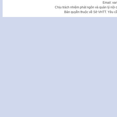
Email: va
Chịu trách nhiệm phát ngôn và quản lý nộ
Bản quyền thuộc về Sở VHTT. Yêu cầu 