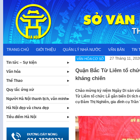
Skip
to
content
TRANG CHỦ
GIỚI THIỆU
QUẢN LÝ NHÀ NƯỚC
VĂN BẢN
TIN 
27 Tháng 11, 202
VĂN HÓA CƠ SỞ
Tin tức – Sự kiện
Quận Bắc Từ Liêm tổ chức
Văn hóa
kháng chiến
Thể Thao
Quy tắc ứng xử
Chào mừng kỷ niệm Ngày Di sản văn
Từ Liêm tổ chức Lễ gắn biển Di tích
Người Hà Nội thanh lịch, văn minh
cụ Đàm Thị Nghiên, gia đình cụ Trầ
Hà Nội đẹp và chưa đẹp
Tiêu điểm Hà Nội