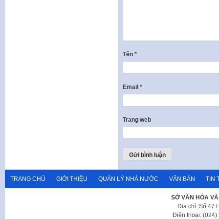
Tên
*
Email
*
Trang web
TRANG CHỦ
GIỚI THIỆU
QUẢN LÝ NHÀ NƯỚC
VĂN BẢN
TIN 
SỞ VĂN HÓA VÀ
Địa chỉ: Số 47
Điện thoại: (024