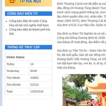
Đình Thượng Cát là nơi đã diễn ra cu
đây, đồng chí Hoàng Tùng (được Trun
tranh cách mạng giành thắng lợi, xóa 
CÔNG BÁO ĐIỆN TỬ
lập chính quyền dân chủ, nhân dân. T
đoạn 1964-1972), đình Thượng Cát đ
Công báo điện tử nước Cộng
của đơn vị K10, Cục Hậu cần, Quân 
hòa xã hội chủ nghĩa Việt Nam
Công báo điện tử thành phố Hà
Gia đình cụ Đàm Thị Nghiên là cơ sở
Nội
Cộng sản Đông Dương (thời kỳ 1939-19
của Đảng về hoạt động, địa điểm cất giấ
THỐNG KÊ TRUY CẬP
Gia đình cụ Trần Thị An – Đàm Văn N
Kỳ, đã nuôi giấu, bảo vệ các đồng c
Visitor Status
Hoàng Quốc Việt, Hoàng Tùng, vợ chồ
nơi đặt trạm liên lạc, nơi ăn, ở, đi lại
Today
14
mật của Đảng.
Yesterday
8438
This Week
43862
This Month
52314
Total
12003316