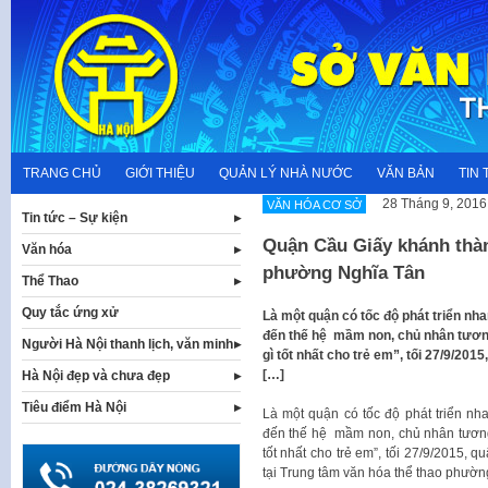
Skip
to
content
TRANG CHỦ
GIỚI THIỆU
QUẢN LÝ NHÀ NƯỚC
VĂN BẢN
TIN 
28 Tháng 9, 2016
VĂN HÓA CƠ SỞ
Tin tức – Sự kiện
Quận Cầu Giấy khánh thàn
Văn hóa
phường Nghĩa Tân
Thể Thao
Quy tắc ứng xử
Là một quận có tốc độ phát triển nh
đến thế hệ mầm non, chủ nhân tương
Người Hà Nội thanh lịch, văn minh
gì tốt nhất cho trẻ em”, tối 27/9/20
[…]
Hà Nội đẹp và chưa đẹp
Tiêu điểm Hà Nội
Là một quận có tốc độ phát triển n
đến thế hệ mầm non, chủ nhân tương 
tốt nhất cho trẻ em”, tối 27/9/2015,
tại Trung tâm văn hóa thể thao phườn