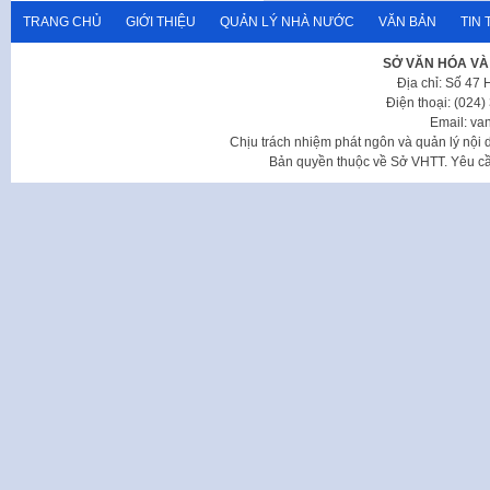
TRANG CHỦ
GIỚI THIỆU
QUẢN LÝ NHÀ NƯỚC
VĂN BẢN
TIN 
SỞ VĂN HÓA VÀ
Địa chỉ: Số 47
Điện thoại: (024
Email: va
Chịu trách nhiệm phát ngôn và quản lý nộ
Bản quyền thuộc về Sở VHTT. Yêu cầu 