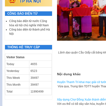
CÔNG BÁO ĐIỆN TỬ
Công báo điện tử nước Cộng
hòa xã hội chủ nghĩa Việt Nam
Công báo điện tử thành phố Hà
Nội
THỐNG KÊ TRUY CẬP
Lãnh đạo quận Cầu Giấy cắt băng kh
Visitor Status
Today
4655
Yesterday
6523
Nội dung khác
This Week
39497
Huyện Thanh Trì khai mạc giải cờ tướ
This Month
39497
Vừa qua, Trung tâm TDTT huyện Than
Total
11990499
Xây dựng Chợ Đồng Xuân thành điểm 
​Với ưu thế có bề dày văn hóa, truyền