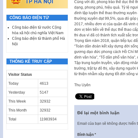
Cùng với đó, phong trào thể dục thể t
dạng, phong phú, hiệu quả. Tỷ lệ ngườ
đình tập luyện thể thao thường xuyên đ
CÔNG BÁO ĐIỆN TỬ
thường xuyên đạt 99,5%, qua đó góp 
2017, nhiều đơn vị của quận đã vinh
Công báo điện tử nước Cộng
đơn vị tiên tiến về thể dục thể thao
hòa xã hội chủ nghĩa Việt Nam
thi đua vì đã có thành tích xuất sắc t
Công báo điện tử thành phố Hà
Trọng tâm năm 2018, quận tiếp tục đẩ
Nội
“Toàn dân đoàn kết xây dựng đời sống
gương đạo đức phong cách Hồ Chí Min
đình văn hóa”, “Tổ dân phố văn hóa”,
THỐNG KÊ TRUY CẬP
Tập trung tuyên truyền, vận động nhân
trường, trật tự đô thị, xây dựng ngườ
từ thiện nhằm xây dựng tốt đời sống v
Visitor Status
Today
4613
Thu Uyên
Yesterday
5147
This Week
32932
This Month
32932
Để lại một bình luận
Total
11983934
Email của bạn sẽ không được hiển t
Bình luận
*