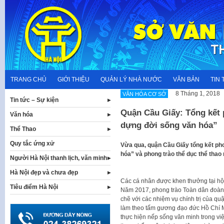
Skip
to
content
TRANG CHỦ
GIỚI THIỆU
QUẢN LÝ NHÀ NƯỚC
VĂN BẢN
TIN 
8 Tháng 1, 2018
VĂN HÓA CƠ SỞ
Tin tức – Sự kiện
Quận Cầu Giấy: Tổng kết 
Văn hóa
dựng đời sống văn hóa”
Thể Thao
Quy tắc ứng xử
Vừa qua, quận Cầu Giấy tổng kết ph
hóa” và phong trào thể dục thể thao
Người Hà Nội thanh lịch, văn minh
Hà Nội đẹp và chưa đẹp
Các cá nhân được khen thưởng tại hộ
Tiêu điểm Hà Nội
Năm 2017, phong trào Toàn dân đoàn 
chẽ với các nhiệm vụ chính trị của qu
làm theo tấm gương đạo đức Hồ Chí M
thực hiện nếp sống văn minh trong việc