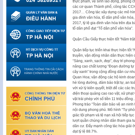
thực phẩm, vệ sinh lao động, phòng c
các cơ quan Thành phố, công tác CC
2017… Công tác xây dựng các mô hìn
gia đình văn hóa, tổ dân phố văn hóa
2017, tỷ lệ gia đình văn hóa trên địa
tổ dân phố đạt “Tổ dân phố văn hóa”.
Quận Cầu Giấy thực hiện tốt “Năm trật
Quận tiếp tục triển khai thực hiện tốt 
truyền, vận động nhân dân thực hiện 
“Sáng, xanh, sạch, đẹp”, duy trì phong 
nâng cao chất lượng “Đoạn đường tự q
cây xanh” trong cộng đồng dân cư nh
Quan Hoa; vận động các hộ kinh doan
hè lòng đường, đảm bảo trật tự, an to
với xử lý kiên quyết, triệt để các các
điện thoại quảng cao rao vặt, xử phạ
vặt trái phép với số tiền 11 triệu đồng
Phong trào “Toàn dân bảo vệ an ninh t
nội dung phong phú. Mô hình “Tự phòn
giác tội phạm và tệ nạn xã hội tiếp t
lượt quần chúng nhân dân tham gia tuần
dân cư. Đẩy mạnh công tác hòa giải ở
đạt tỷ lệ 88.7%.