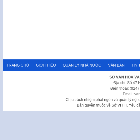
TRANG CHỦ
GIỚI THIỆU
QUẢN LÝ NHÀ NƯỚC
VĂN BẢN
TIN 
SỞ VĂN HÓA VÀ
Địa chỉ: Số 47
Điện thoại: (024
Email: va
Chịu trách nhiệm phát ngôn và quản lý nộ
Bản quyền thuộc về Sở VHTT. Yêu cầu 