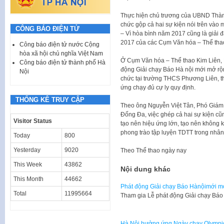
Thực hiện chủ trương của UBND Thành
chức gộp cả hai sự kiện nói trên vào
CÔNG BÁO ĐIỆN TỬ
– Vì hòa bình năm 2017 cũng là giải 
2017 của các Cụm Văn hóa – Thể tha
Công báo điện tử nước Cộng
hòa xã hội chủ nghĩa Việt Nam
Ở Cụm Văn hóa – Thể thao Kim Liên, 
Công báo điện tử thành phố Hà
động Giải chạy Báo Hà nội mới mở rộ
Nội
chức tại trường THCS Phương Liên, th
ứng chạy đủ cự ly quy định.
THỐNG KÊ TRUY CẬP
Theo ông Nguyễn Việt Tân, Phó Giám 
Đống Đa, việc ghép cả hai sự kiện cũ
Visitor Status
tạo nên hiệu ứng lớn, tạo nên không k
phong trào tập luyện TDTT trong nhân
Today
800
Yesterday
9020
Theo
Thể thao ngày nay
This Week
43862
Nội dung khác
This Month
44662
Phát động Giải chạy Báo Hànộimới mở
Total
11995664
Tham gia Lễ phát động Giải chạy Bá
Hà Nội hưởng ứng Ngày chạy Olympic 