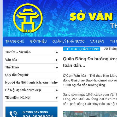
Skip
to
content
TRANG CHỦ
GIỚI THIỆU
QUẢN LÝ NHÀ NƯỚC
VĂN BẢN
TIN 
20 Tháng
THỂ THAO QUẦN CHÚNG
Tin tức – Sự kiện
Quận Đống Đa hưởng ứng 
Văn hóa
toàn dân…
Thể Thao
Quy tắc ứng xử
Ở Cụm Văn hóa – Thể thao Kim Liên,
động Giải chạy Báo Hànộimới mở rộn
Người Hà Nội thanh lịch, văn minh
1.600 người dân hưởng ứng
Hà Nội đẹp và chưa đẹp
Sáng sớm ngày 18-3, cả ba cụm Văn h
Tiêu điểm Hà Nội
Láng, Văn Miếu đã đồng loạt tổ chức
dân, phát động Giải chạy Báo Hà nội 