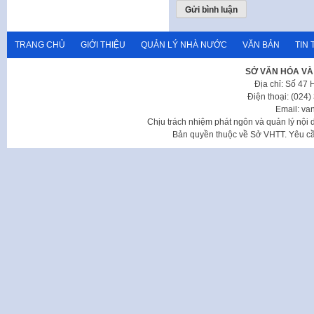
TRANG CHỦ
GIỚI THIỆU
QUẢN LÝ NHÀ NƯỚC
VĂN BẢN
TIN 
SỞ VĂN HÓA VÀ
Địa chỉ: Số 47
Điện thoại: (024
Email: va
Chịu trách nhiệm phát ngôn và quản lý nộ
Bản quyền thuộc về Sở VHTT. Yêu cầu 