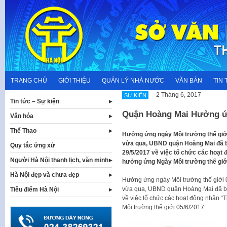
Skip
to
content
TRANG CHỦ
GIỚI THIỆU
QUẢN LÝ NHÀ NƯỚC
VĂN BẢN
TIN 
2 Tháng 6, 2017
SỰ KIỆN
Tin tức – Sự kiện
Quận Hoàng Mai Hưởng ứ
Văn hóa
Thể Thao
Hưởng ứng ngày Môi trường thế giới 
vừa qua, UBND quận Hoàng Mai đã 
Quy tắc ứng xử
29/5/2017 về việc tổ chức các hoạt đ
Người Hà Nội thanh lịch, văn minh
hưởng ứng Ngày Môi trường thế giới
Hà Nội đẹp và chưa đẹp
Hưởng ứng ngày Môi trường thế giới 0
vừa qua, UBND quận Hoàng Mai đã b
Tiêu điểm Hà Nội
về việc tổ chức các hoạt động nhân 
Môi trường thế giới 05/6/2017.