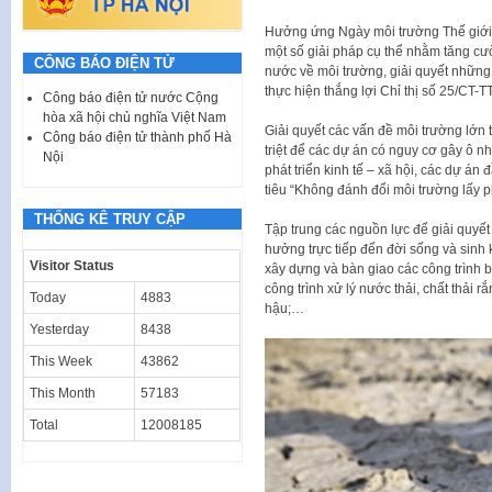
Hưởng ứng Ngày môi trường Thế giới, 
một số giải pháp cụ thể nhằm tăng cư
CÔNG BÁO ĐIỆN TỬ
nước về môi trường, giải quyết những 
thực hiện thắng lợi Chỉ thị số 25/CT-
Công báo điện tử nước Cộng
hòa xã hội chủ nghĩa Việt Nam
Giải quyết các vấn đề môi trường lớn tr
Công báo điện tử thành phố Hà
triệt để các dự án có nguy cơ gây ô n
Nội
phát triển kinh tế – xã hội, các dự án
tiêu “Không đánh đổi môi trường lấy phá
THỐNG KÊ TRUY CẬP
Tập trung các nguồn lực để giải quyế
hưởng trực tiếp đến đời sống và sinh 
Visitor Status
xây dựng và bàn giao các công trình 
công trình xử lý nước thải, chất thải r
Today
4883
hậu;…
Yesterday
8438
This Week
43862
This Month
57183
Total
12008185