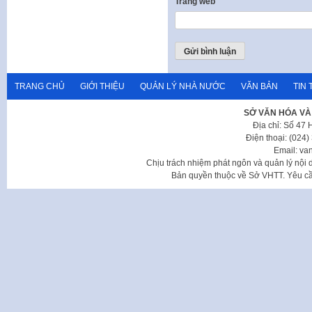
Trang web
TRANG CHỦ
GIỚI THIỆU
QUẢN LÝ NHÀ NƯỚC
VĂN BẢN
TIN 
SỞ VĂN HÓA VÀ
Địa chỉ: Số 47
Điện thoại: (024
Email: va
Chịu trách nhiệm phát ngôn và quản lý nộ
Bản quyền thuộc về Sở VHTT. Yêu cầu 