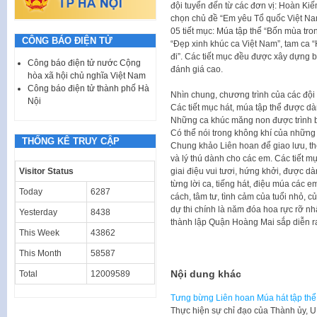
đội tuyển đến từ các đơn vị: Hoàn Ki
chọn chủ đề “Em yêu Tổ quốc Việt Na
05 tiết mục: Múa tập thể “Bốn mùa tro
CÔNG BÁO ĐIỆN TỬ
“Đẹp xinh khúc ca Việt Nam”, tam ca “
đi”. Các tiết mục đều được xây dựng 
Công báo điện tử nước Cộng
đánh giá cao.
hòa xã hội chủ nghĩa Việt Nam
Công báo điện tử thành phố Hà
Nhìn chung, chương trình của các đội 
Nội
Các tiết mục hát, múa tập thể được d
Những ca khúc măng non được trình bà
Có thể nói trong không khí của những 
THỐNG KÊ TRUY CẬP
Chung khảo Liên hoan để giao lưu, thể
và lý thú dành cho các em. Các tiết 
giai điệu vui tươi, hứng khởi, được d
Visitor Status
từng lời ca, tiếng hát, điệu múa các 
Today
6287
cách, tâm tư, tình cảm của tuổi nhỏ, c
dự thi chính là năm đóa hoa rực rỡ n
Yesterday
8438
thành lập Quận Hoàng Mai sắp diễn ra
This Week
43862
This Month
58587
Nội dung khác
Total
12009589
Tưng bừng Liên hoan Múa hát tập th
Thực hiện sự chỉ đạo của Thành ủy,