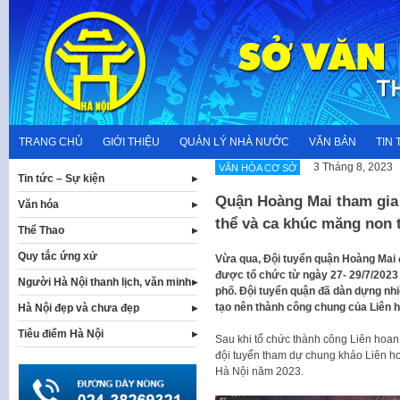
Skip
to
content
TRANG CHỦ
GIỚI THIỆU
QUẢN LÝ NHÀ NƯỚC
VĂN BẢN
TIN 
3 Tháng 8, 2023
VĂN HÓA CƠ SỞ
Tin tức – Sự kiện
Quận Hoàng Mai tham gia
Văn hóa
thể và ca khúc măng non 
Thể Thao
Quy tắc ứng xử
Vừa qua, Đội tuyển quận Hoàng Mai 
được tổ chức từ ngày 27- 29/7/2023 
Người Hà Nội thanh lịch, văn minh
phố. Đội tuyển quận đã dàn dựng nhi
tạo nên thành công chung của Liên 
Hà Nội đẹp và chưa đẹp
Tiêu điểm Hà Nội
Sau khi tổ chức thành công Liên hoa
đội tuyển tham dự chung khảo Liên h
Hà Nội năm 2023.