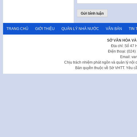
TRANG CHỦ
GIỚI THIỆU
QUẢN LÝ NHÀ NƯỚC
VĂN BẢN
TIN 
SỞ VĂN HÓA VÀ
Địa chỉ: Số 47
Điện thoại: (024
Email: va
Chịu trách nhiệm phát ngôn và quản lý nộ
Bản quyền thuộc về Sở VHTT. Yêu cầu 