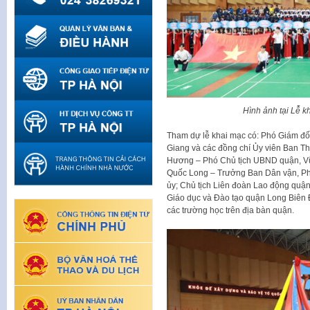
Hình ảnh tại Lễ 
Tham dự lễ khai mạc có: Phó Giám đ
Giang và các đồng chí Ủy viên Ban T
Hương – Phó Chủ tịch UBND quận, Vũ
Quốc Long – Trưởng Ban Dân vận, P
ủy; Chủ tịch Liên đoàn Lao động qu
Giáo dục và Đào tạo quận Long Biên 
các trường học trên địa bàn quận.