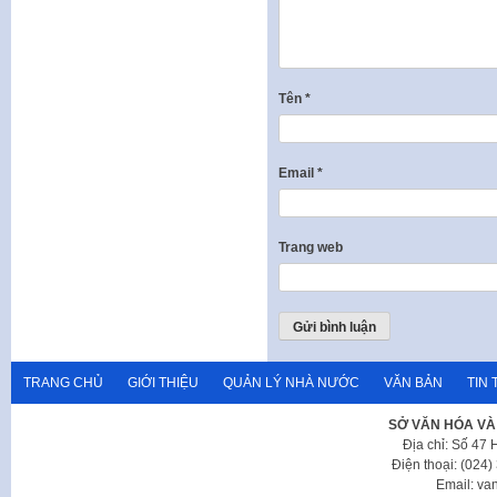
Tên
*
Email
*
Trang web
TRANG CHỦ
GIỚI THIỆU
QUẢN LÝ NHÀ NƯỚC
VĂN BẢN
TIN 
SỞ VĂN HÓA VÀ
Địa chỉ: Số 47
Điện thoại: (024
Email: va