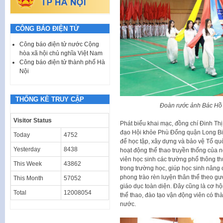
CÔNG BÁO ĐIỆN TỬ
Công báo điện tử nước Cộng
hòa xã hội chủ nghĩa Việt Nam
Công báo điện tử thành phố Hà
Nội
THỐNG KÊ TRUY CẬP
Đoàn rước ảnh Bác Hồ 
Visitor Status
Phát biểu khai mạc, đồng chí Đinh T
đạo Hội khỏe Phù Đổng quận Long Biên
Today
4752
để học tập, xây dựng và bảo vệ Tổ qu
Yesterday
8438
hoạt động thể thao truyền thống của
viên học sinh các trường phổ thông th
This Week
43862
trong trường học, giúp học sinh nâng c
phong trào rèn luyện thân thể theo g
This Month
57052
giáo dục toàn diện. Đây cũng là cơ hộ
Total
12008054
thể thao, đào tạo vận động viên có th
nước.