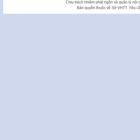
Chịu trách nhiệm phát ngôn và quản lý nộ
Bản quyền thuộc về Sở VHTT. Yêu cầu 