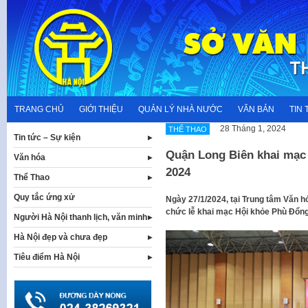
Skip
to
content
TRANG CHỦ
GIỚI THIỆU
QUẢN LÝ NHÀ NƯỚC
VĂN BẢN
TIN 
28 Tháng 1, 2024
THỂ THAO
Tin tức – Sự kiện
Quận Long Biên khai mạc
Văn hóa
2024
Thể Thao
Quy tắc ứng xử
Ngày 27/1/2024, tại Trung tâm Văn h
chức lễ khai mạc Hội khỏe Phù Đổng
Người Hà Nội thanh lịch, văn minh
Hà Nội đẹp và chưa đẹp
Tiêu điểm Hà Nội