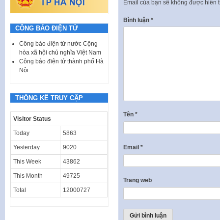
Email của bạn sẽ không được hiển t
Bình luận
*
CÔNG BÁO ĐIỆN TỬ
Công báo điện tử nước Cộng
hòa xã hội chủ nghĩa Việt Nam
Công báo điện tử thành phố Hà
Nội
THỐNG KÊ TRUY CẬP
Tên
*
Visitor Status
Today
5863
Yesterday
9020
Email
*
This Week
43862
This Month
49725
Trang web
Total
12000727