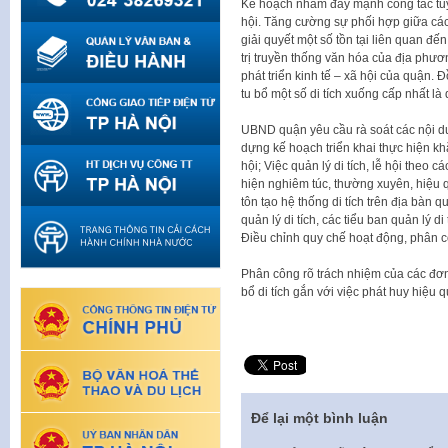
Kế hoạch nhằm đẩy mạnh công tác tuyê
hội. Tăng cường sự phối hợp giữa cá
giải quyết một số tồn tại liên quan đến
trị truyền thống văn hóa của địa phư
phát triển kinh tế – xã hội của quận. 
tu bổ một số di tích xuống cấp nhất là d
UBND quận yêu cầu rà soát các nội du
dựng kế hoạch triển khai thực hiện khắc
hội; Việc quản lý di tích, lễ hội theo 
hiện nghiêm túc, thường xuyên, hiệu q
tôn tạo hệ thống di tích trên địa bàn q
quản lý di tích, các tiểu ban quản lý di 
Điều chỉnh quy chế hoạt động, phân c
Phân công rõ trách nhiệm của các đơn v
bổ di tích gắn với việc phát huy hiệu 
Để lại một bình luận