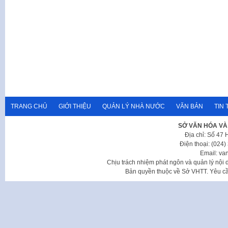
TRANG CHỦ
GIỚI THIỆU
QUẢN LÝ NHÀ NƯỚC
VĂN BẢN
TIN 
SỞ VĂN HÓA VÀ
Địa chỉ: Số 47
Điện thoại: (024
Email: va
Chịu trách nhiệm phát ngôn và quản lý nộ
Bản quyền thuộc về Sở VHTT. Yêu cầu 