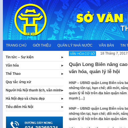
Skip
to
content
TRANG CHỦ
GIỚI THIỆU
QUẢN LÝ NHÀ NƯỚC
VĂN BẢN
TIN 
18 Tháng 7, 2017
VĂN HÓA CƠ SỞ
Tin tức – Sự kiện
Quận Long Biên nâng cao h
Văn hóa
văn hóa, quản lý lễ hội
Thể Thao
Quy tắc ứng xử
HNP – UBND quận Long Biên vừa ba
những tồn tại, hạn chế; đổi mới, nâng
Người Hà Nội thanh lịch, văn minh
quản lý lễ hội trên địa bàn quận nă
mạnh […]
Hà Nội đẹp và chưa đẹp
Tiêu điểm Hà Nội
HNP – UBND quận Long Biên vừa ba
những tồn tại, hạn chế; đổi mới, nâng
quản lý lễ hội trên địa bàn quận năm