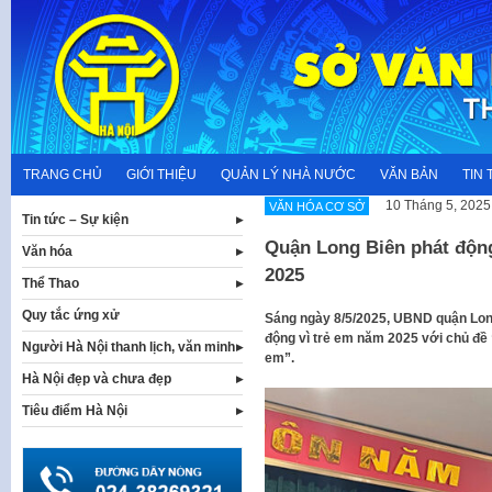
Skip
to
content
TRANG CHỦ
GIỚI THIỆU
QUẢN LÝ NHÀ NƯỚC
VĂN BẢN
TIN 
10 Tháng 5, 2025
VĂN HÓA CƠ SỞ
Tin tức – Sự kiện
Quận Long Biên phát độn
Văn hóa
2025
Thể Thao
Quy tắc ứng xử
Sáng ngày 8/5/2025, UBND quận Long
động vì trẻ em năm 2025 với chủ đề 
Người Hà Nội thanh lịch, văn minh
em”.
Hà Nội đẹp và chưa đẹp
Tiêu điểm Hà Nội