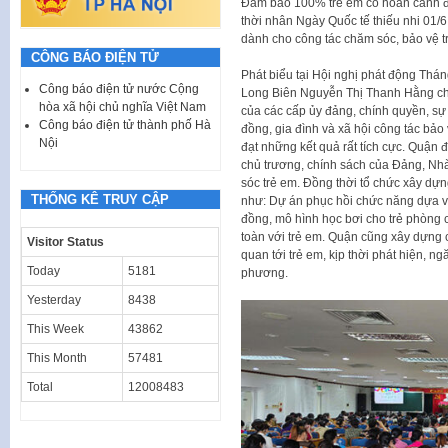
Đảm bảo 100% trẻ em có hoàn cảnh đặc
thời nhân Ngày Quốc tế thiếu nhi 01/
dành cho công tác chăm sóc, bảo vệ t
CÔNG BÁO ĐIỆN TỬ
Phát biểu tại Hội nghị phát động Th
Công báo điện tử nước Cộng
Long Biên Nguyễn Thị Thanh Hằng ch
hòa xã hội chủ nghĩa Việt Nam
của các cấp ủy đảng, chính quyền, sự
Công báo điện tử thành phố Hà
đồng, gia đình và xã hội công tác bảo
Nội
đạt những kết quả rất tích cực. Quận đã
chủ trương, chính sách của Đảng, Nh
sóc trẻ em. Đồng thời tổ chức xây dựn
THỐNG KÊ TRUY CẬP
như: Dự án phục hồi chức năng dựa v
đồng, mô hình học bơi cho trẻ phòng
toàn với trẻ em. Quận cũng xây dựng 
Visitor Status
quan tới trẻ em, kịp thời phát hiện, n
Today
5181
phương.
Yesterday
8438
This Week
43862
This Month
57481
Total
12008483