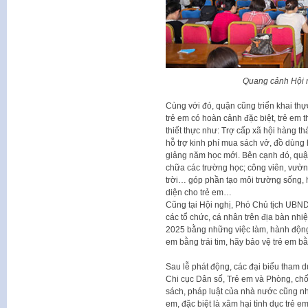
Quang cảnh Hội 
Cùng với đó, quận cũng triển khai thực
trẻ em có hoàn cảnh đặc biệt, trẻ em 
thiết thực như: Trợ cấp xã hội hàng th
hỗ trợ kinh phí mua sách vở, đồ dùng 
giảng năm học mới. Bên cạnh đó, quậ
chữa các trường học; công viên, vườn 
trời… góp phần tạo môi trường sống, h
diện cho trẻ em…
Cũng tại Hội nghị, Phó Chủ tịch UBN
các tổ chức, cá nhân trên địa bàn nhi
2025 bằng những việc làm, hành động 
em bằng trái tim, hãy bảo vệ trẻ em 
Sau lễ phát động, các đại biểu tham 
Chi cục Dân số, Trẻ em và Phòng, chố
sách, pháp luật của nhà nước cũng nh
em, đặc biệt là xâm hại tình dục trẻ em