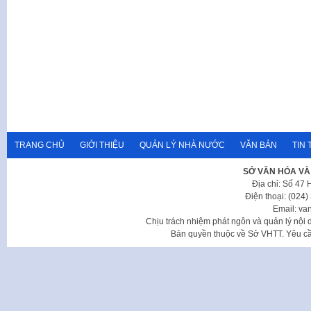
TRANG CHỦ
GIỚI THIỆU
QUẢN LÝ NHÀ NƯỚC
VĂN BẢN
TIN 
SỞ VĂN HÓA VÀ
Địa chỉ: Số 47
Điện thoại: (024
Email: va
Chịu trách nhiệm phát ngôn và quản lý nộ
Bản quyền thuộc về Sở VHTT. Yêu cầu 