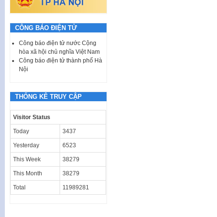
CÔNG BÁO ĐIỆN TỬ
Công báo điện tử nước Cộng
hòa xã hội chủ nghĩa Việt Nam
Công báo điện tử thành phố Hà
Nội
THỐNG KÊ TRUY CẬP
Visitor Status
Today
3437
Yesterday
6523
This Week
38279
This Month
38279
Total
11989281