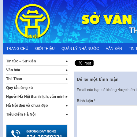
Skip
to
content
TRANG CHỦ
GIỚI THIỆU
QUẢN LÝ NHÀ NƯỚC
VĂN BẢN
TIN 
Tin tức – Sự kiện
Văn hóa
Thể Thao
Để lại một bình luận
Quy tắc ứng xử
Email của bạn sẽ không được hiển t
Người Hà Nội thanh lịch, văn minh
Bình luận
*
Hà Nội đẹp và chưa đẹp
Tiêu điểm Hà Nội