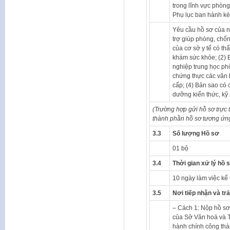
trong lĩnh vực phòng
Phụ lục ban hành k
Yêu cầu hồ sơ của nh
trợ giúp phòng, chốn
của cơ sở y tế có th
khám sức khỏe; (2) 
nghiệp trung học phổ
chứng thực các văn 
cấp; (4) Bản sao có
dưỡng kiến thức, kỹ
(Trường hợp gửi hồ sơ trực 
thành phần hồ sơ tương ứng
3.3
Số lượng Hồ sơ
01 bộ
3.4
Thời gian xử lý hồ 
10 ngày làm việc kể 
3.5
Nơi tiếp nhận và trả
– Cách 1: Nộp hồ sơ 
của Sở Văn hoá và T
hành chính công thà