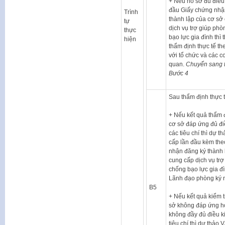
+ Nếu hồ sơ đủ điều
đầu Giấy chứng nhậ
Trình
thành lập của cơ sở
tự
dịch vụ trợ giúp phò
thực
bạo lực gia đình thì 
hiện
thẩm định thực tế the
với tổ chức và các c
quan.
Chuyển sang 
Bước 4
Sau thẩm định thực t
+ Nếu kết quả thẩm đ
cơ sở đáp ứng đủ đi
các tiêu chí thì dự t
cấp lần đầu kèm the
nhận đăng ký thành 
cung cấp dịch vụ trợ
chống bạo lực gia đì
Lãnh đạo phòng ký 
B5
+ Nếu kết quả kiểm t
sở không đáp ứng h
không đầy đủ điều k
tiêu chí thì dự thảo