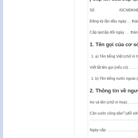
Số: /GCNĐKH
Đăng ký lần đầu ngày … t
Cấp lại/cấp đổi ngày … th
1. Tên gọi của cơ s
a) Tên tiếng Việt (
chữ
in
Viết tắt tên gọi (
nếu có
) …
b) Tên tiếng nước ngoài (
2. Thông tin về ng
Họ và tên (
chữ
in
hoa
): 
3
Căn cước công dân
(
đối
với
…………………………………
Ngày cấp: ………………