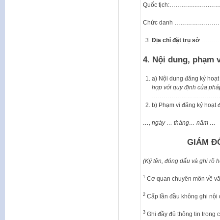
Quốc tịch:…………..
Chức danh ……………
Địa chỉ đặt trụ sở
………
4. Nội dung, phạm 
a) Nội dung đăng ký hoạt
hợp với quy định của phá
……………………………
b) Phạm vi đăng 
…, ngày … tháng… năm …
GIÁM ĐỐ
(Ký tên, đóng dấu và ghi rõ h
1
Cơ quan chuyên môn về văn 
2
Cấp lần đầu không ghi nội
3
Ghi đầy đủ thông tin trong