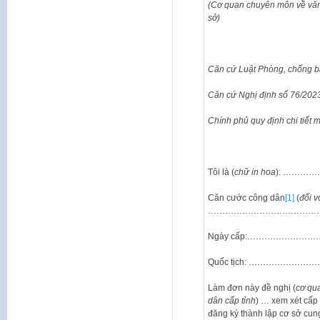
(Cơ quan chuyên môn về văn h
sở)
Căn
cứ
Luật
Phòng,
chống
b
Căn cứ Nghị định số 76/202
Chính
phủ
quy
định
chi
tiết
m
Tôi là (
chữ in hoa
): ……
Căn cước công dân
[1]
(
đối
v
…………………………………
Ngày cấp:…………………
Quốc tịch: …………
Làm đơn này đề nghị (
cơ qu
dân cấp tỉnh
) … xem xét cấp 
đăng ký thành lập cơ sở cung