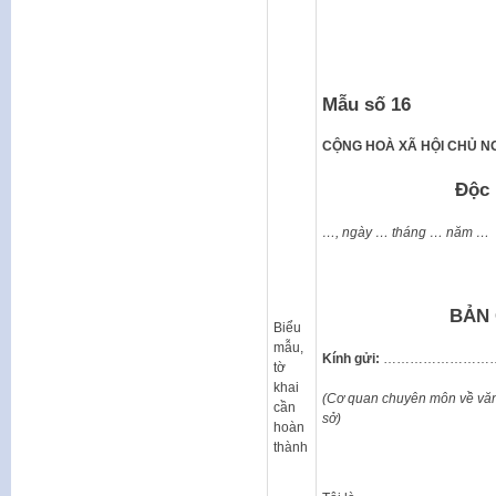
Mẫu số 16
CỘNG HOÀ XÃ HỘI CHỦ NG
Độc lập – Tự
…, ngày … tháng … năm …
BẢN CAM
Biểu
mẫu,
Kính gửi:
……………………
tờ
khai
(Cơ quan chuyên môn về văn h
cần
sở)
hoàn
thành