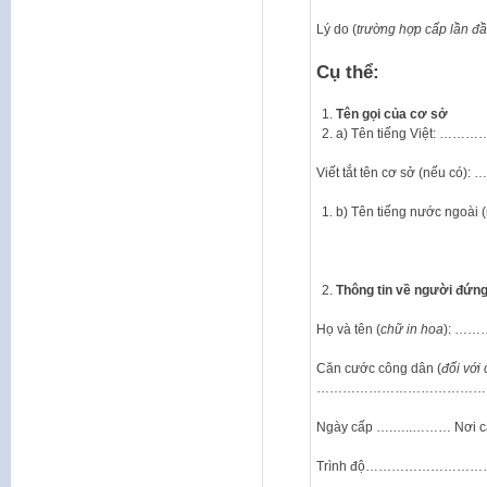
Lý do (
trường hợp cấp lần đầ
Cụ thể:
Tên gọi của cơ sở
a) Tên tiếng Vi
Viết tắt tên cơ sở 
b) Tên tiếng nướ
Thông tin về người đứn
Họ và tên (
chữ
in
hoa
): 
Căn cước công dân (
đối
với
…………………………………
Ngày cấp ….…..……… 
Trình độ…………………………, 