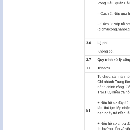
Vọng Hậu, quận Cầu
– Cách 2: Nộp qua h
– Cách 3: Nộp hồ sơ 
(dichvucong.hanoi.g
3.6
Lệ phí
Không có.
3.7
Quy trình xử lý côn
TT
Trình tự
Tổ chức, cá nhân nộp
Chi nhánh Trung tâ
hành chính công. C
TN&TKQ kiểm tra hồ
+ Nếu hồ sơ đầy đủ, 
làm thủ tục tiếp nhậ
B1
hẹn ngày trả kết quả
+ Nếu hồ sơ chưa đầ
thì hướng dẫn và yêu