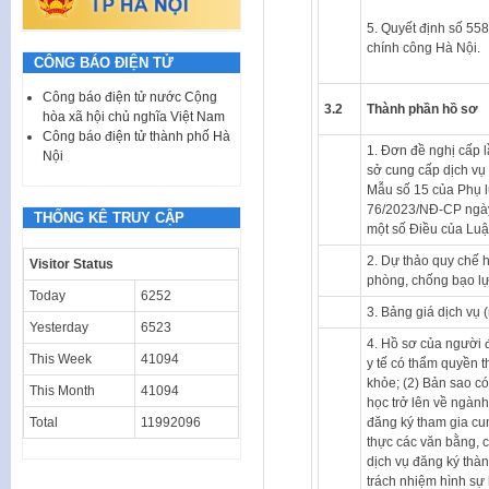
5. Quyết định số 5
chính công Hà Nội.
CÔNG BÁO ĐIỆN TỬ
Công báo điện tử nước Cộng
3.2
Thành phần hồ sơ
hòa xã hội chủ nghĩa Việt Nam
Công báo điện tử thành phố Hà
1. Đơn đề nghị cấp 
Nội
sở cung cấp dịch vụ 
Mẫu số 15 của Phụ l
76/2023/NĐ-CP ngày 
THỐNG KÊ TRUY CẬP
một số Điều của Luậ
2. Dự thảo quy chế h
Visitor Status
phòng, chống bạo lự
Today
6252
3. Bảng giá dịch vụ 
Yesterday
6523
4. Hồ sơ của người 
This Week
41094
y tế có thẩm quyền 
khỏe; (2) Bản sao c
This Month
41094
học trở lên về ngàn
đăng ký tham gia cu
Total
11992096
thực các văn bằng, 
dịch vụ đăng ký thàn
trách nhiệm hình sự