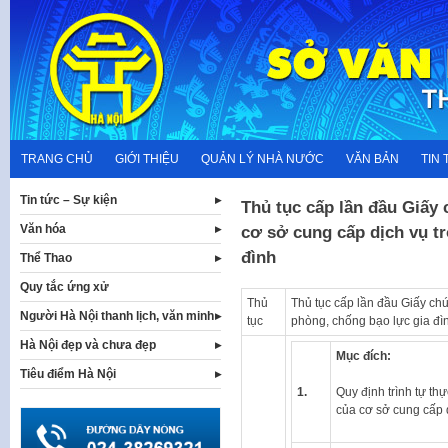
Skip
to
content
TRANG CHỦ
GIỚI THIỆU
QUẢN LÝ NHÀ NƯỚC
VĂN BẢN
TIN 
Tin tức – Sự kiện
Thủ tục cấp lần đầu Giấy
Văn hóa
cơ sở cung cấp dịch vụ t
đình
Thể Thao
Quy tắc ứng xử
Thủ
Thủ tục cấp lần đầu Giấy ch
Người Hà Nội thanh lịch, văn minh
tục
phòng, chống bạo lực gia đì
Hà Nội đẹp và chưa đẹp
Mục đích:
Tiêu điểm Hà Nội
1.
Quy định trình tự th
của cơ sở cung cấp d