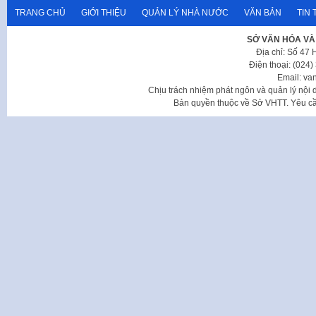
TRANG CHỦ
GIỚI THIỆU
QUẢN LÝ NHÀ NƯỚC
VĂN BẢN
TIN 
SỞ VĂN HÓA VÀ
Địa chỉ: Số 47
Điện thoại: (024
Email: va
Chịu trách nhiệm phát ngôn và quản lý nộ
Bản quyền thuộc về Sở VHTT. Yêu cầu 