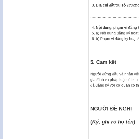
Địa
chỉ đặt trụ sở
(trườn
…………………………………
Nội
dung,
phạm
vi
đăng
a) Nội dung đăng
b) Phạm vi đăng 
…………………………………
5. Cam kết
Người đứng đầu và nhân viê
gia đình và pháp luật có li
đã đăng ký với cơ quan có t
NGƯỜI ĐỀ NGHỊ
(
Ký, ghi rõ họ tên
)