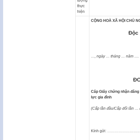
tượng
thực
hiện
CỘNG HOÀ XÃ HỘI CHỦ NG
Độc lập – Tự
…, ngày … tháng … năm ….
ĐƠN ĐỀ
Cấp Giấy chứng nhận đăng k
lực gia đình
(Cấp lần đầu/Cấp đổi lần 
Kính gửi: ……………………