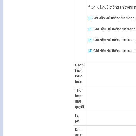
4
Ghi đầy đủ thông tin trong 
[1]
Ghi đầy đủ thông tin tron
[2]
Ghi đầy đủ thông tin trong
[3]
Ghi đầy đủ thông tin tron
[4]
Ghi đầy đủ thông tin trong
Cách
thức
thực
hiện
Thời
hạn
giải
quyết
Lệ
phí
Kết
quả