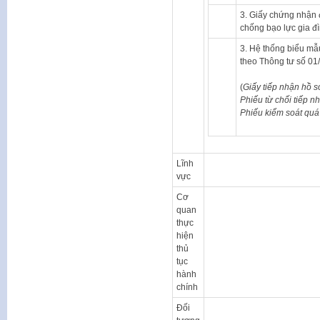
3. Giấy chứng nhận 
chống bạo lực gia đ
3. Hệ thống biểu mẫ
theo Thông tư số 0
(
Giấy tiếp nhận hồ s
Phiếu từ chối tiếp nh
Phiếu kiểm soát quá 
Lĩnh
vực
Cơ
quan
thực
hiện
thủ
tục
hành
chính
Đối