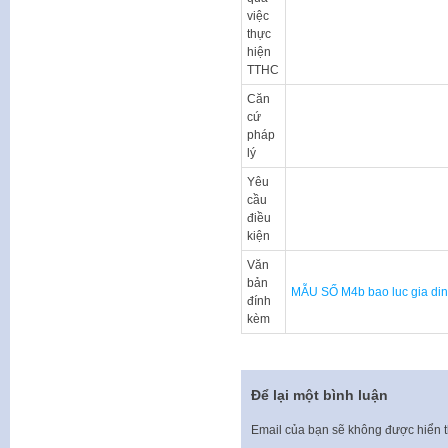
việc
thực
hiện
TTHC
Căn
cứ
pháp
lý
Yêu
cầu
điều
kiện
Văn
bản
MẪU SỐ M4b bao luc gia di
đính
kèm
Để lại một bình luận
Email của bạn sẽ không được hiển t