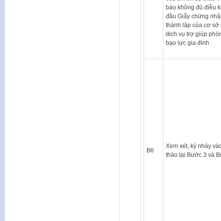
báo không đủ điều k
đầu Giấy chứng nhậ
thành lập của cơ sở
dịch vụ trợ giúp phò
bạo lực gia đình
Xem xét, ký nháy và
B6
thảo tại Bước 3 và 