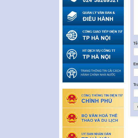
T
Em
Tr