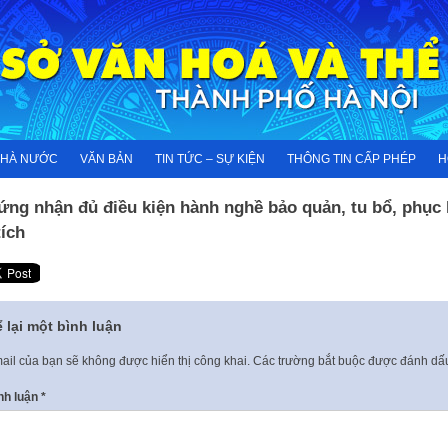
NHÀ NƯỚC
VĂN BẢN
TIN TỨC – SỰ KIỆN
THÔNG TIN CẤP PHÉP
H
ứng nhận đủ điều kiện hành nghề bảo quản, tu bổ, phục 
tích
 lại một bình luận
ail của bạn sẽ không được hiển thị công khai.
Các trường bắt buộc được đánh d
nh luận
*