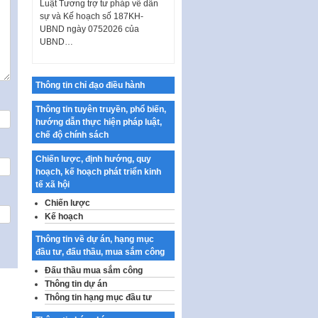
sự và Kế hoạch số 187KH-
UBND ngày 0752026 của
UBND…
Ban hành Danh mục vị trí khai
thác quảng cáo trên địa bàn
thành phố Hà Nội
Thông tin chỉ đạo điều hành
Kế hoạch Tổ chức Cuộc thi
Thông tin tuyên truyền, phổ biến,
chính luận về bảo vệ nền tảng tư
hướng dẫn thực hiện pháp luật,
tưởng của Đảng…
chế độ chính sách
Công bố công khai dự toán kinh
Chiến lược, định hướng, quy
phí xây dựng pháp luật, hoàn
hoạch, kế hoạch phát triển kinh
thiện thể chế, chính…
tế xã hội
Quy định về nghiên cứu, ứng
Chiến lược
dụng khoa học, công nghệ, đổi
Kế hoạch
mới sáng tạo và chuyển…
Thông tin về dự án, hạng mục
Quy định chi tiết và hướng dẫn
đầu tư, đấu thầu, mua sắm công
thi hành một số điều của Luật Lý
lịch tư…
Đấu thầu mua sắm công
Thông tin dự án
Sửa đổi, bổ sung một số nội
Thông tin hạng mục đầu tư
dung tại Nghị quyết số 30/NQ-
CP ngày 24 tháng 02…