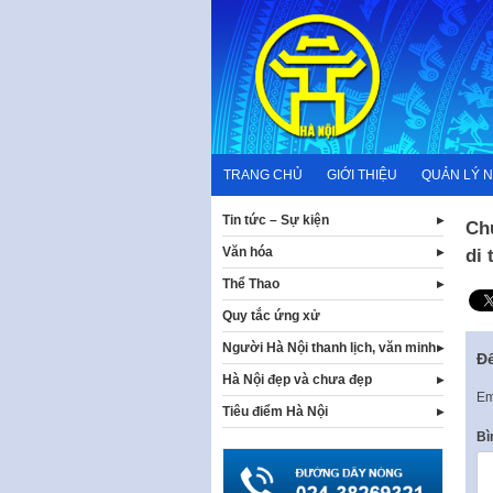
Skip
to
content
TRANG CHỦ
GIỚI THIỆU
QUẢN LÝ 
Tin tức – Sự kiện
Ch
Văn hóa
di 
Thể Thao
Quy tắc ứng xử
Người Hà Nội thanh lịch, văn minh
Để
Hà Nội đẹp và chưa đẹp
Em
Tiêu điểm Hà Nội
Bì