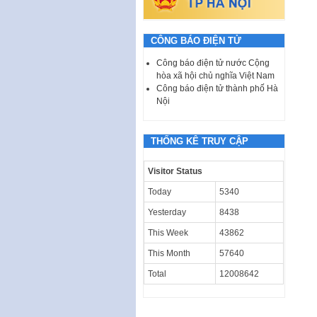
CÔNG BÁO ĐIỆN TỬ
Công báo điện tử nước Cộng
hòa xã hội chủ nghĩa Việt Nam
Công báo điện tử thành phố Hà
Nội
THỐNG KÊ TRUY CẬP
Visitor Status
Today
5340
Yesterday
8438
This Week
43862
This Month
57640
Total
12008642