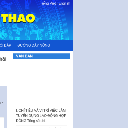
Tiếng Việt
-
English
ỎI ĐÁP
ĐƯỜNG DÂY NÓNG
VĂN BẢN
hồi
ấu
*
I. CHỈ TIÊU VÀ VỊ TRÍ VIỆC LÀM
TUYỂN DỤNG LAO ĐỘNG HỢP
ĐỒNG Tổng số chỉ…
Luật Tương trợ tư pháp về dân