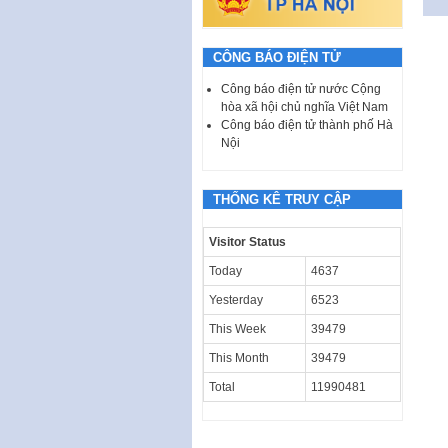
CÔNG BÁO ĐIỆN TỬ
Công báo điện tử nước Cộng
hòa xã hội chủ nghĩa Việt Nam
Công báo điện tử thành phố Hà
Nội
THỐNG KÊ TRUY CẬP
Visitor Status
Today
4637
Yesterday
6523
This Week
39479
This Month
39479
Total
11990481