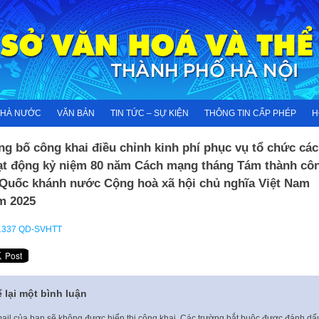
NHÀ NƯỚC
VĂN BẢN
TIN TỨC – SỰ KIỆN
THÔNG TIN CẤP PHÉP
H
g bố công khai điều chỉnh kinh phí phục vụ tổ chức các
ạt động kỷ niệm 80 năm Cách mạng tháng Tám thành cô
 Quốc khánh nước Cộng hoà xã hội chủ nghĩa Việt Nam
m 2025
1337 QD-SVHTT
 lại một bình luận
ail của bạn sẽ không được hiển thị công khai.
Các trường bắt buộc được đánh d