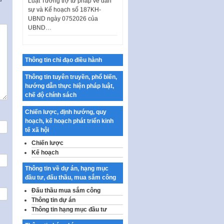
sự và Kế hoạch số 187KH-
UBND ngày 0752026 của
UBND…
Ban hành Danh mục vị trí khai
thác quảng cáo trên địa bàn
thành phố Hà Nội
Thông tin chỉ đạo điều hành
Kế hoạch Tổ chức Cuộc thi
Thông tin tuyên truyền, phổ biến,
chính luận về bảo vệ nền tảng tư
hướng dẫn thực hiện pháp luật,
tưởng của Đảng…
chế độ chính sách
Công bố công khai dự toán kinh
phí xây dựng pháp luật, hoàn
Chiến lược, định hướng, quy
thiện thể chế, chính…
hoạch, kế hoạch phát triển kinh
tế xã hội
Quy định về nghiên cứu, ứng
Chiến lược
dụng khoa học, công nghệ, đổi
mới sáng tạo và chuyển…
Kế hoạch
Quy định chi tiết và hướng dẫn
Thông tin về dự án, hạng mục
thi hành một số điều của Luật Lý
đầu tư, đấu thầu, mua sắm công
lịch tư…
Đấu thầu mua sắm công
Thông tin dự án
Sửa đổi, bổ sung một số nội
dung tại Nghị quyết số 30/NQ-
Thông tin hạng mục đầu tư
CP ngày 24 tháng 02…