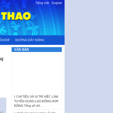
Tiếng Việt
-
English
ỎI ĐÁP
ĐƯỜNG DÂY NÓNG
VĂN BẢN
ng
I. CHỈ TIÊU VÀ VỊ TRÍ VIỆC LÀM
TUYỂN DỤNG LAO ĐỘNG HỢP
ĐỒNG Tổng số chỉ…
Luật Tương trợ tư pháp về dân
ấu
*