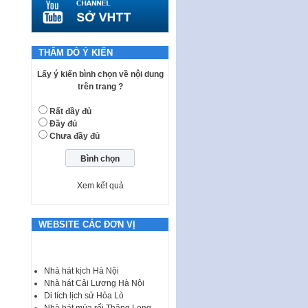
quy phạm pháp luật của HĐND
Thành phố triển khai thi…
Nghị quyết ban hành quy chế
tiếp công dân của Thường trực
THĂM DÒ Ý KIẾN
HĐND, đại biểu HĐND thành…
Lấy ý kiến bình chọn về nội dung
Nghị quyết về một số chính sách
trên trang ?
ưu đãi, hỗ trợ phát triển hạ tầng,
tổ chức…
Rất đầy đủ
Đầy đủ
Nghị quyết quy định một số nội
Chưa đầy đủ
dung và định mức chi quản lý
hoạt động khoa…
Quy định mức tiền phạt đối với
một số hành vi vi phạm hành
Xem kết quả
chính trong lĩnh…
Phê duyệt Chương trình phát
WEBSITE CÁC ĐƠN VỊ
triển kinh tế số và xã hội số giai
đoạn 2026 -…
I. CHỈ TIÊU VÀ VỊ TRÍ VIỆC LÀM
Nhà hát kịch Hà Nội
TUYỂN DỤNG LAO ĐỘNG HỢP
Nhà hát Cải Lương Hà Nội
ĐỒNG Tổng số chỉ…
Di tích lịch sử Hỏa Lò
Nhà hát múa rối Thăng Long