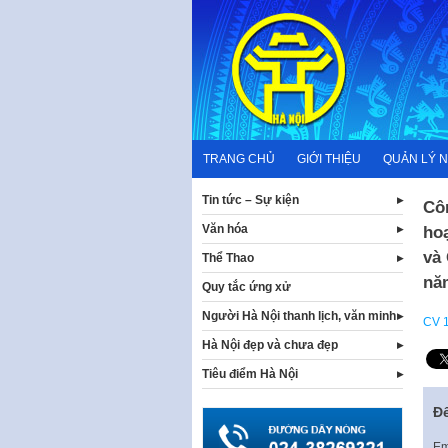
Skip
to
content
TRANG CHỦ
GIỚI THIỆU
QUẢN LÝ 
Tin tức – Sự kiện
Côn
Văn hóa
ho
và
Thể Thao
nă
Quy tắc ứng xử
Người Hà Nội thanh lịch, văn minh
CV 
Hà Nội đẹp và chưa đẹp
Tiêu điểm Hà Nội
Để
Em