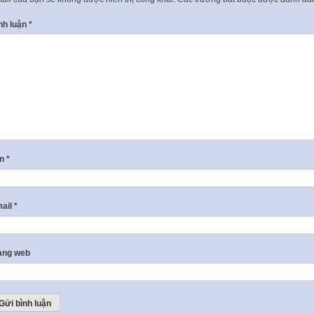
nh luận
*
ên
*
ail
*
ang web