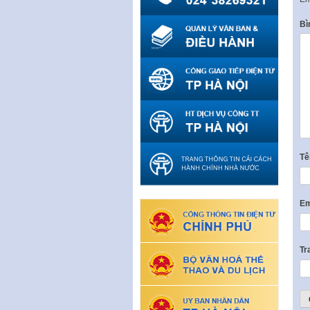
Bì
T
Em
Tr