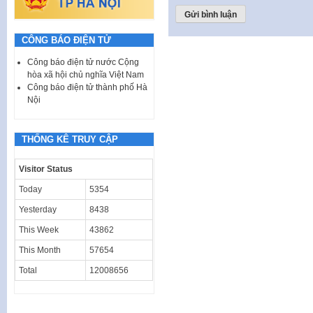
CÔNG BÁO ĐIỆN TỬ
Công báo điện tử nước Cộng
hòa xã hội chủ nghĩa Việt Nam
Công báo điện tử thành phố Hà
Nội
THỐNG KÊ TRUY CẬP
Visitor Status
Today
5354
Yesterday
8438
This Week
43862
This Month
57654
Total
12008656