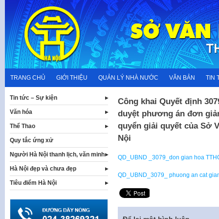
Skip
to
content
TRANG CHỦ
GIỚI THIỆU
QUẢN LÝ NHÀ NƯỚC
VĂN BẢN
TIN 
Tin tức – Sự kiện
Công khai Quyết định 30
Văn hóa
duyệt phương án đơn giản
quyển giải quyết của Sở 
Thể Thao
Nội
Quy tắc ứng xử
Người Hà Nội thanh lịch, văn minh
QD_UBND _3079_don gian hoa TTH
Hà Nội đẹp và chưa đẹp
QD_UBND_3079_ phuong an cat gia
Tiêu điểm Hà Nội