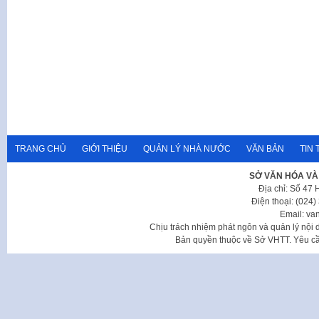
TRANG CHỦ
GIỚI THIỆU
QUẢN LÝ NHÀ NƯỚC
VĂN BẢN
TIN 
SỞ VĂN HÓA VÀ
Địa chỉ: Số 47
Điện thoại: (024
Email: va
Chịu trách nhiệm phát ngôn và quản lý nộ
Bản quyền thuộc về Sở VHTT. Yêu cầu 