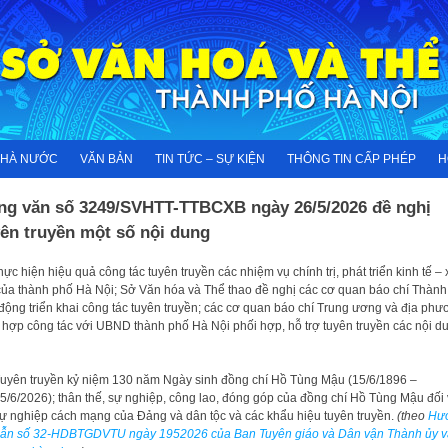
NHÀ NƯỚC
VĂN BẢN
TIN TỨC – SỰ KIỆN
THÔNG TIN CẤP PHÉP
H
ng văn số 3249/SVHTT-TTBCXB ngày 26/5/2026 đề nghị
ên truyền một số nội dung
hực hiện hiệu quả công tác tuyên truyền các nhiệm vụ chính trị, phát triển kinh tế – 
của thành phố Hà Nội; Sở Văn hóa và Thể thao đề nghị các cơ quan báo chí Thành
động triển khai công tác tuyên truyền; các cơ quan báo chí Trung ương và địa phư
 hợp công tác với UBND thành phố Hà Nội phối hợp, hỗ trợ tuyên truyền các nội d
uyên truyền kỷ niệm 130 năm Ngày sinh đồng chí Hồ Tùng Mậu (15/6/1896 –
5/6/2026); thân thế, sự nghiệp, công lao, đóng góp của đồng chí Hồ Tùng Mậu đối 
ự nghiệp cách mạng của Đảng và dân tộc và các khẩu hiệu tuyên truyền.
(theo
Hư
ẫn số 32-HDBTGDVTU ngày 1952026 của Ban Tuyên giáo và Dân vận Thành ủy v