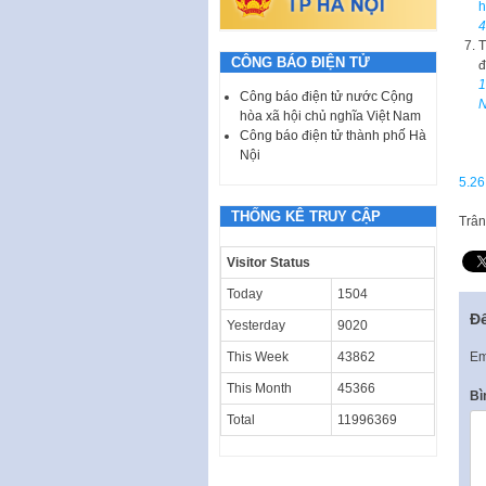
h
4
T
CÔNG BÁO ĐIỆN TỬ
đ
1
Công báo điện tử nước Cộng
N
hòa xã hội chủ nghĩa Việt Nam
Công báo điện tử thành phố Hà
Nội
5.26
THỐNG KÊ TRUY CẬP
Trân
Visitor Status
Today
1504
Để
Yesterday
9020
Em
This Week
43862
This Month
45366
Bì
Total
11996369