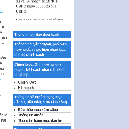
UBND ngày 0752026 của
UBND…
ủa
Ban hành Danh mục vị trí khai
thác quảng cáo trên địa bàn
g
thành phố Hà Nội
cứu
áo
Thông tin chỉ đạo điều hành
Kế hoạch Tổ chức Cuộc thi
t nạn
chính luận về bảo vệ nền tảng tư
 ra
Thông tin tuyên truyền, phổ biến,
tưởng của Đảng…
hướng dẫn thực hiện pháp luật,
Công bố công khai dự toán kinh
chế độ chính sách
điểm
phí xây dựng pháp luật, hoàn
àn
thiện thể chế, chính…
Chiến lược, định hướng, quy
của
hoạch, kế hoạch phát triển kinh
Quy định về nghiên cứu, ứng
theo
tế xã hội
dụng khoa học, công nghệ, đổi
n
Chiến lược
mới sáng tạo và chuyển…
Kế hoạch
Quy định chi tiết và hướng dẫn
i
Thông tin về dự án, hạng mục
thi hành một số điều của Luật Lý
đầu tư, đấu thầu, mua sắm công
lịch tư…
Đấu thầu mua sắm công
h
Sửa đổi, bổ sung một số nội
ần lễ
Thông tin dự án
dung tại Nghị quyết số 30/NQ-
 hại
Thông tin hạng mục đầu tư
CP ngày 24 tháng 02…