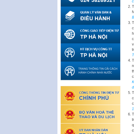
c
T
N
B
T
c
h
c
v
t
T
T
n
t
c
K
d
T
c
c
1
T
t
q
c