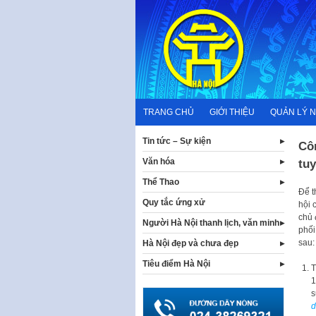
Skip
to
content
TRANG CHỦ
GIỚI THIỆU
QUẢN LÝ 
Tin tức – Sự kiện
Cô
Văn hóa
tuy
Thể Thao
Để t
Quy tắc ứng xử
hội 
chủ 
Người Hà Nội thanh lịch, văn minh
phối
sau:
Hà Nội đẹp và chưa đẹp
Tiêu điểm Hà Nội
T
1
s
d