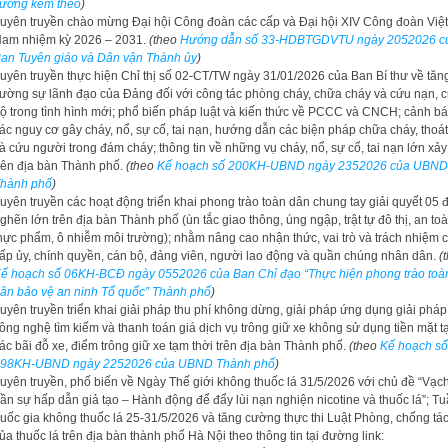
ương kèm theo
)
uyên truyền chào mừng Đại hội Công đoàn các cấp và Đại hội XIV Công đoàn Việt
am nhiệm kỳ 2026 – 2031.
(theo
Hướng dẫn số 33-HDBTGDVTU ngày 2052026 c
an Tuyên giáo và Dân vận Thành ủy
)
uyên truyền thực hiện Chỉ thị số 02-CT/TW ngày 31/01/2026 của Ban Bí thư về tăn
ường sự lãnh đạo của Đảng đối với công tác phòng cháy, chữa cháy và cứu nạn, 
ộ trong tình hình mới; phổ biến pháp luật và kiến thức về PCCC và CNCH; cảnh b
ác nguy cơ gây cháy, nổ, sự cố, tai nạn, hướng dẫn các biện pháp chữa cháy, thoá
à cứu người trong đám cháy; thông tin về những vụ cháy, nổ, sự cố, tai nạn lớn xảy
rên địa bàn Thành phố.
(theo
Kế hoạch số 200KH-UBND ngày 2352026 của UBND
hành phố
)
uyên truyền các hoạt động triển khai phong trào toàn dân chung tay giải quyết 05 
ghẽn lớn trên địa bàn Thành phố (ùn tắc giao thông, úng ngập, trật tự đô thị, an to
hực phẩm, ô nhiễm môi trường); nhằm nâng cao nhận thức, vai trò và trách nhiệm 
ấp ủy, chính quyền, cán bộ, đảng viên, người lao động và quần chúng nhân dân.
(
ế hoạch số 06KH-BCĐ ngày 0552026 của Ban Chỉ đạo “Thực hiện phong trào toà
ân bảo vệ an ninh Tổ quốc” Thành phố
)
uyên truyền triển khai giải pháp thu phí không dừng, giải pháp ứng dụng giải pháp
ông nghệ tìm kiếm và thanh toán giá dịch vụ trông giữ xe không sử dụng tiền mặt tạ
ác bãi đỗ xe, điểm trông giữ xe tạm thời trên địa bàn Thành phố.
(theo
Kế hoạch số
98KH-UBND ngày 2252026 của UBND Thành phố
)
uyên truyền, phố biến về Ngày Thế giới không thuốc lá 31/5/2026 với chủ đề “Vạc
rần sự hấp dẫn giả tạo – Hành động để đẩy lùi nạn nghiện nicotine và thuốc lá”; Tu
uốc gia không thuốc lá 25-31/5/2026 và tăng cường thực thi Luật Phòng, chống tác
ủa thuốc lá trên địa bàn thành phố Hà Nội theo thông tin tại đường link: