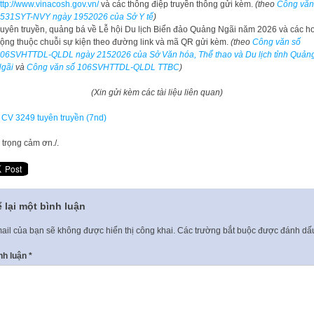
ttp://www.vinacosh.gov.vn/
và các thông điệp truyền thông gửi kèm.
(theo
Công văn
531SYT-NVY ngày 1952026 của Sở Y tế
)
uyên truyền, quảng bá về Lễ hội Du lịch Biển đảo Quảng Ngãi năm 2026 và các h
ộng thuộc chuỗi sự kiện theo đường link và mã QR gửi kèm.
(theo
Công văn số
06SVHTTDL-QLDL ngày 2152026 của Sở Văn hóa, Thể thao và Du lịch tỉnh Quản
gãi
và
Công văn số 106SVHTTDL-QLDL TTBC
)
(Xin gửi kèm các tài liệu liên quan)
 CV 3249 tuyên truyền (7nd)
 trọng cảm ơn./.
 lại một bình luận
ail của bạn sẽ không được hiển thị công khai.
Các trường bắt buộc được đánh d
nh luận
*