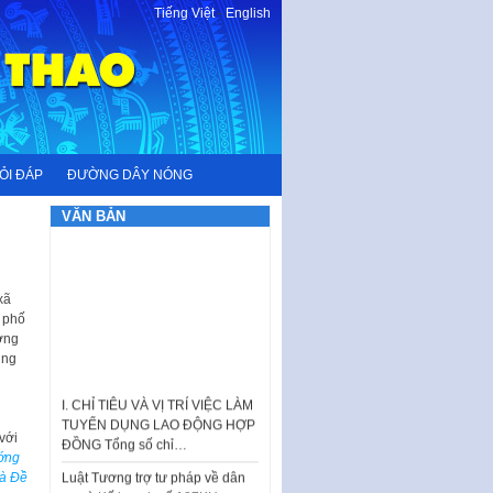
Tiếng Việt
-
English
ỎI ĐÁP
ĐƯỜNG DÂY NÓNG
VĂN BẢN
xã
 phố
ơng
ung
I. CHỈ TIÊU VÀ VỊ TRÍ VIỆC LÀM
TUYỂN DỤNG LAO ĐỘNG HỢP
ĐỒNG Tổng số chỉ…
với
ớng
Luật Tương trợ tư pháp về dân
à Đề
sự và Kế hoạch số 187KH-