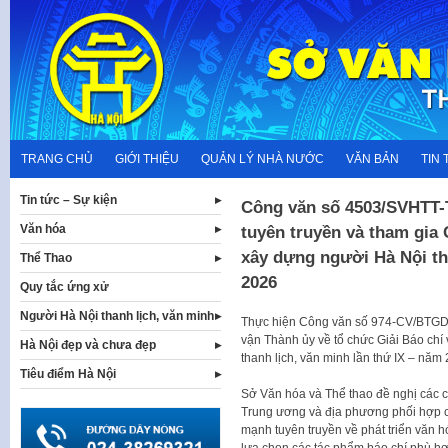
Skip
to
content
TRANG CHỦ
GIỚI THIỆU
QUẢN LÝ NHÀ NƯỚC
VĂN BẢN
TIN 
Tin tức – Sự kiện
Công văn số 4503/SVHTT-
Văn hóa
tuyên truyền và tham gia G
xây dựng người Hà Nội tha
Thể Thao
2026
Quy tắc ứng xử
Người Hà Nội thanh lịch, văn minh
Thực hiện Công văn số 974-CV/BTGD
vận Thành ủy về tổ chức Giải Báo ch
Hà Nội đẹp và chưa đẹp
thanh lịch, văn minh lần thứ IX – năm
Tiêu điểm Hà Nội
Sở Văn hóa và Thể thao đề nghị các
Trung ương và địa phương phối hợp 
mạnh tuyên truyền về phát triển văn
lựa chọn các tác phẩm báo chí phù hợp