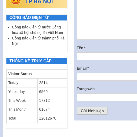
CÔNG BÁO ĐIỆN TỬ
Công báo điện tử nước Cộng
hòa xã hội chủ nghĩa Việt Nam
Công báo điện tử thành phố Hà
Nội
Tên
*
THỐNG KÊ TRUY CẬP
Email
*
Visitor Status
Today
2814
Trang web
Yesterday
6560
This Week
17812
This Month
61674
Total
12012676