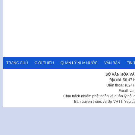
TRANG CHỦ
GIỚI THIỆU
QUẢN LÝ NHÀ NƯỚC
VĂN BẢN
TIN 
SỞ VĂN HÓA VÀ
Địa chỉ: Số 47
Điện thoại: (024
Email: va
Chịu trách nhiệm phát ngôn và quản lý nộ
Bản quyền thuộc về Sở VHTT. Yêu cầu 