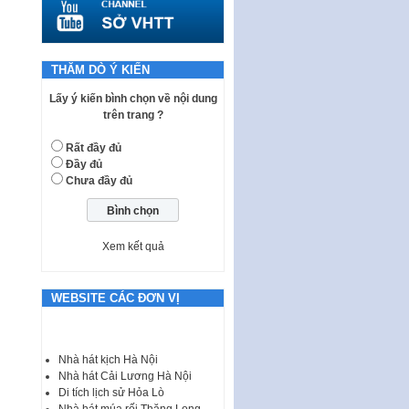
quy phạm pháp luật của HĐND
Thành phố triển khai thi…
Nghị quyết ban hành quy chế
tiếp công dân của Thường trực
THĂM DÒ Ý KIẾN
HĐND, đại biểu HĐND thành…
Lấy ý kiến bình chọn về nội dung
Nghị quyết về một số chính sách
trên trang ?
ưu đãi, hỗ trợ phát triển hạ tầng,
tổ chức…
Rất đầy đủ
Đầy đủ
Nghị quyết quy định một số nội
Chưa đầy đủ
dung và định mức chi quản lý
hoạt động khoa…
Quy định mức tiền phạt đối với
một số hành vi vi phạm hành
Xem kết quả
chính trong lĩnh…
Phê duyệt Chương trình phát
WEBSITE CÁC ĐƠN VỊ
triển kinh tế số và xã hội số giai
đoạn 2026 -…
I. CHỈ TIÊU VÀ VỊ TRÍ VIỆC LÀM
Nhà hát kịch Hà Nội
TUYỂN DỤNG LAO ĐỘNG HỢP
Nhà hát Cải Lương Hà Nội
ĐỒNG Tổng số chỉ…
Di tích lịch sử Hỏa Lò
Nhà hát múa rối Thăng Long