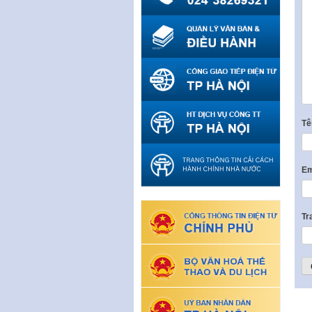
T
Em
Tr