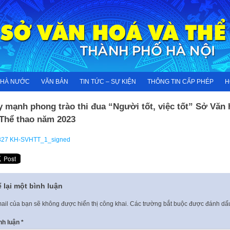
NHÀ NƯỚC
VĂN BẢN
TIN TỨC – SỰ KIỆN
THÔNG TIN CẤP PHÉP
H
 mạnh phong trào thi đua “Người tốt, việc tốt” Sở Văn 
 Thể thao năm 2023
327 KH-SVHTT_1_signed
 lại một bình luận
ail của bạn sẽ không được hiển thị công khai.
Các trường bắt buộc được đánh d
nh luận
*