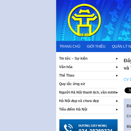
Skip
to
content
TRANG CHỦ
GIỚI THIỆU
QUẢN LÝ 
Tin tức – Sự kiện
Đẩy
Văn hóa
và
Thể Thao
CV 
Quy tắc ứng xử
Người Hà Nội thanh lịch, văn minh
Hà Nội đẹp và chưa đẹp
Để
Tiêu điểm Hà Nội
Em
Bì