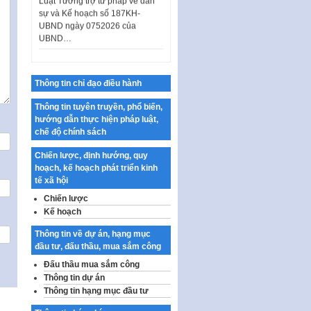
sự và Kế hoạch số 187KH-
UBND ngày 0752026 của
UBND…
Ban hành Danh mục vị trí khai
thác quảng cáo trên địa bàn
thành phố Hà Nội
Thông tin chỉ đạo điều hành
Kế hoạch Tổ chức Cuộc thi
Thông tin tuyên truyền, phổ biến,
chính luận về bảo vệ nền tảng tư
hướng dẫn thực hiện pháp luật,
tưởng của Đảng…
chế độ chính sách
Công bố công khai dự toán kinh
phí xây dựng pháp luật, hoàn
Chiến lược, định hướng, quy
thiện thể chế, chính…
hoạch, kế hoạch phát triển kinh
tế xã hội
Quy định về nghiên cứu, ứng
Chiến lược
dụng khoa học, công nghệ, đổi
mới sáng tạo và chuyển…
Kế hoạch
Quy định chi tiết và hướng dẫn
Thông tin về dự án, hạng mục
thi hành một số điều của Luật Lý
đầu tư, đấu thầu, mua sắm công
lịch tư…
Đấu thầu mua sắm công
Thông tin dự án
Sửa đổi, bổ sung một số nội
dung tại Nghị quyết số 30/NQ-
Thông tin hạng mục đầu tư
CP ngày 24 tháng 02…