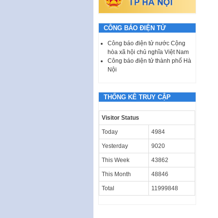
CÔNG BÁO ĐIỆN TỬ
Công báo điện tử nước Cộng
hòa xã hội chủ nghĩa Việt Nam
Công báo điện tử thành phố Hà
Nội
THỐNG KÊ TRUY CẬP
Visitor Status
Today
4984
Yesterday
9020
This Week
43862
This Month
48846
Total
11999848