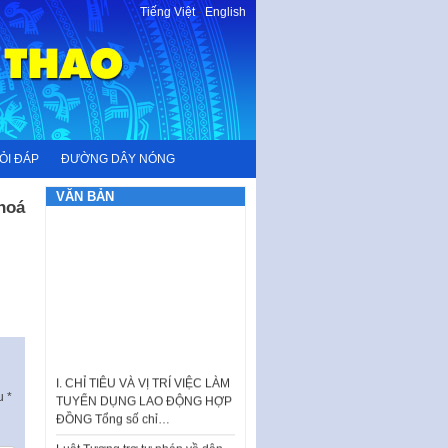
Tiếng Việt
-
English
ỎI ĐÁP
ĐƯỜNG DÂY NÓNG
VĂN BẢN
hoá
I. CHỈ TIÊU VÀ VỊ TRÍ VIỆC LÀM
TUYỂN DỤNG LAO ĐỘNG HỢP
ấu
*
ĐỒNG Tổng số chỉ…
Luật Tương trợ tư pháp về dân