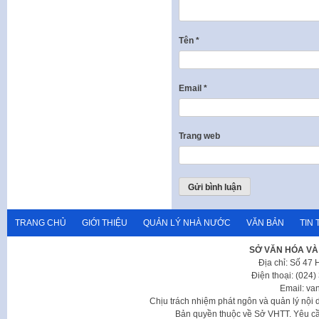
Tên
*
Email
*
Trang web
TRANG CHỦ
GIỚI THIỆU
QUẢN LÝ NHÀ NƯỚC
VĂN BẢN
TIN 
SỞ VĂN HÓA VÀ
Địa chỉ: Số 47
Điện thoại: (024
Email: va
Chịu trách nhiệm phát ngôn và quản lý nộ
Bản quyền thuộc về Sở VHTT. Yêu cầu 