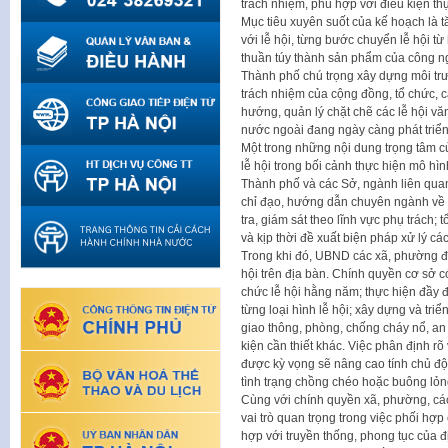
trách nhiệm, phù hợp với điều kiện thự
Mục tiêu xuyên suốt của kế hoạch là 
với lễ hội, từng bước chuyển lễ hội t
thuần túy thành sản phẩm của công ngh
Thành phố chú trọng xây dựng môi trư
trách nhiệm của cộng đồng, tổ chức, c
hướng, quản lý chặt chẽ các lễ hội vă
nước ngoài đang ngày càng phát triển 
Một trong những nội dung trọng tâm c
lễ hội trong bối cảnh thực hiện mô h
Thành phố và các Sở, ngành liên qua
chỉ đạo, hướng dẫn chuyên ngành về qu
tra, giám sát theo lĩnh vực phụ trách; 
và kịp thời đề xuất biện pháp xử lý c
Trong khi đó, UBND các xã, phường đượ
hội trên địa bàn. Chính quyền cơ sở c
chức lễ hội hằng năm; thực hiện đầy đ
từng loại hình lễ hội; xây dựng và triể
giao thông, phòng, chống cháy nổ, an 
kiện cần thiết khác. Việc phân định rõ
được kỳ vọng sẽ nâng cao tính chủ động
tình trạng chồng chéo hoặc buông lỏn
Cùng với chính quyền xã, phường, các t
vai trò quan trọng trong việc phối hợp
hợp với truyền thống, phong tục của đ