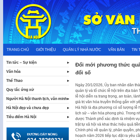
Skip
to
content
TRANG CHỦ
GIỚI THIỆU
QUẢN LÝ NHÀ NƯỚC
VĂN BẢN
TIN 
Tin tức – Sự kiện
Đổi mới phương thức quản
Văn hóa
đổi số
Thể Thao
Ngày 20/1/2026, Ủy ban nhân dân thà
Quy tắc ứng xử
quản lý và tổ chức lễ hội trên địa b
lễ hội diễn ra trang trọng, an toàn, l
Người Hà Nội thanh lịch, văn minh
giá trị văn hóa truyền thống gắn với y
Hà Nội là địa phương có số lượng lễ hộ
Hà Nội đẹp và chưa đẹp
lịch sử – văn hóa phong phú. Trong nh
Tiêu điểm Hà Nội
được Thành phố xác định là nhiệm vụ 
trật tự xã hội và khai thác hiệu quả t
Chính phủ về quản lý, phân quyền, phâ
hoạch năm 2026 tiếp tục đặt ra yêu cầ