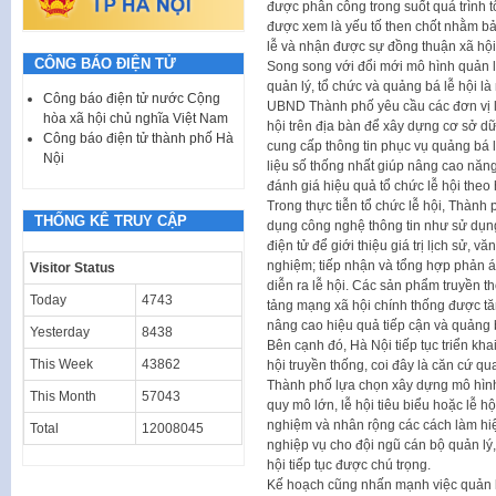
được phân công trong suốt quá trình tổ
được xem là yếu tố then chốt nhằm bả
lễ và nhận được sự đồng thuận xã hội
CÔNG BÁO ĐIỆN TỬ
Song song với đổi mới mô hình quản l
quản lý, tổ chức và quảng bá lễ hội 
Công báo điện tử nước Cộng
UBND Thành phố yêu cầu các đơn vị liê
hòa xã hội chủ nghĩa Việt Nam
hội trên địa bàn để xây dựng cơ sở dữ 
Công báo điện tử thành phố Hà
cung cấp thông tin phục vụ quảng bá l
Nội
liệu số thống nhất giúp nâng cao năng 
đánh giá hiệu quả tổ chức lễ hội the
Trong thực tiễn tổ chức lễ hội, Thành 
THỐNG KÊ TRUY CẬP
dụng công nghệ thông tin như sử dụng
điện tử để giới thiệu giá trị lịch sử, v
nghiệm; tiếp nhận và tổng hợp phản án
Visitor Status
diễn ra lễ hội. Các sản phẩm truyền th
Today
4743
tảng mạng xã hội chính thống được t
nâng cao hiệu quả tiếp cận và quảng b
Yesterday
8438
Bên cạnh đó, Hà Nội tiếp tục triển kha
This Week
43862
hội truyền thống, coi đây là căn cứ qua
Thành phố lựa chọn xây dựng mô hình 
This Month
57043
quy mô lớn, lễ hội tiêu biểu hoặc lễ hội
nghiệm và nhân rộng các cách làm hi
Total
12008045
nghiệp vụ cho đội ngũ cán bộ quản lý,
hội tiếp tục được chú trọng.
Kế hoạch cũng nhấn mạnh việc quản lý 