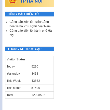
CÔNG BÁO ĐIỆN TỬ
Công báo điện tử nước Cộng
hòa xã hội chủ nghĩa Việt Nam
Công báo điện tử thành phố Hà
Nội
THỐNG KÊ TRUY CẬP
Visitor Status
Today
5290
Yesterday
8438
This Week
43862
This Month
57590
Total
12008592