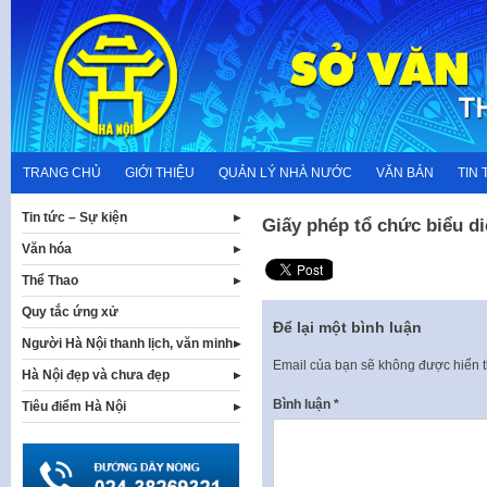
Skip
to
content
TRANG CHỦ
GIỚI THIỆU
QUẢN LÝ NHÀ NƯỚC
VĂN BẢN
TIN 
Tin tức – Sự kiện
Giấy phép tổ chức biểu diễ
Văn hóa
Thể Thao
Quy tắc ứng xử
Để lại một bình luận
Người Hà Nội thanh lịch, văn minh
Email của bạn sẽ không được hiển t
Hà Nội đẹp và chưa đẹp
Bình luận
*
Tiêu điểm Hà Nội