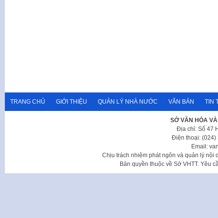
TRANG CHỦ
GIỚI THIỆU
QUẢN LÝ NHÀ NƯỚC
VĂN BẢN
TIN 
SỞ VĂN HÓA VÀ
Địa chỉ: Số 47
Điện thoại: (024
Email: va
Chịu trách nhiệm phát ngôn và quản lý nộ
Bản quyền thuộc về Sở VHTT. Yêu cầu 