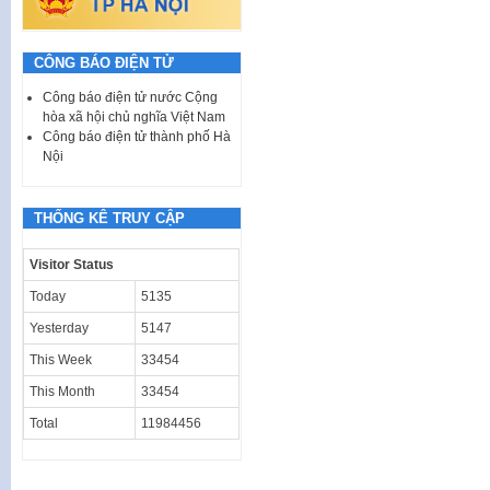
CÔNG BÁO ĐIỆN TỬ
Công báo điện tử nước Cộng
hòa xã hội chủ nghĩa Việt Nam
Công báo điện tử thành phố Hà
Nội
THỐNG KÊ TRUY CẬP
Visitor Status
Today
5135
Yesterday
5147
This Week
33454
This Month
33454
Total
11984456