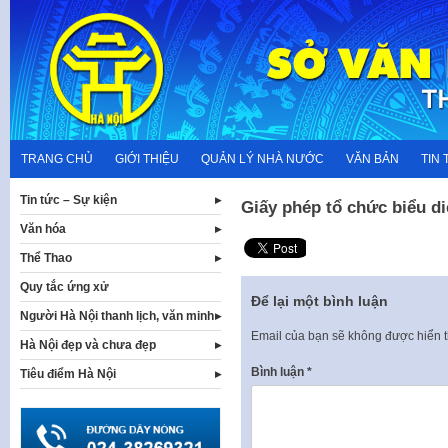
Skip
to
content
TRANG CHỦ
GIỚI THIỆU
QUẢN LÝ NHÀ NƯỚC
VĂN BẢN
TIN 
Tin tức – Sự kiện
Giấy phép tổ chức biểu diễ
Văn hóa
Thể Thao
Quy tắc ứng xử
Để lại một bình luận
Người Hà Nội thanh lịch, văn minh
Email của bạn sẽ không được hiển t
Hà Nội đẹp và chưa đẹp
Bình luận
*
Tiêu điểm Hà Nội