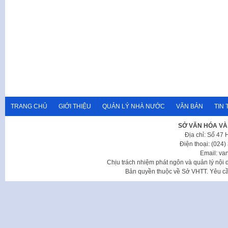
TRANG CHỦ
GIỚI THIỆU
QUẢN LÝ NHÀ NƯỚC
VĂN BẢN
TIN 
SỞ VĂN HÓA VÀ
Địa chỉ: Số 47
Điện thoại: (024
Email: va
Chịu trách nhiệm phát ngôn và quản lý nộ
Bản quyền thuộc về Sở VHTT. Yêu cầu 