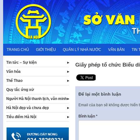
Skip
to
content
TRANG CHỦ
GIỚI THIỆU
QUẢN LÝ NHÀ NƯỚC
VĂN BẢN
TIN 
Tin tức – Sự kiện
Giấy phép tổ chức Biểu di
Văn hóa
Thể Thao
Quy tắc ứng xử
Để lại một bình luận
Người Hà Nội thanh lịch, văn minh
Email của bạn sẽ không được hiển t
Hà Nội đẹp và chưa đẹp
Bình luận
*
Tiêu điểm Hà Nội