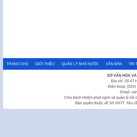
TRANG CHỦ
GIỚI THIỆU
QUẢN LÝ NHÀ NƯỚC
VĂN BẢN
TIN 
SỞ VĂN HÓA VÀ
Địa chỉ: Số 47
Điện thoại: (024
Email: va
Chịu trách nhiệm phát ngôn và quản lý nộ
Bản quyền thuộc về Sở VHTT. Yêu cầu 