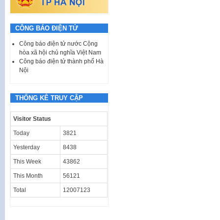
CÔNG BÁO ĐIỆN TỬ
Công báo điện tử nước Cộng
hòa xã hội chủ nghĩa Việt Nam
Công báo điện tử thành phố Hà
Nội
THỐNG KÊ TRUY CẬP
Visitor Status
Today
3821
Yesterday
8438
This Week
43862
This Month
56121
Total
12007123