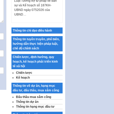
sự và Kế hoạch số 187KH-
UBND ngày 0752026 của
UBND…
Ban hành Danh mục vị trí khai
thác quảng cáo trên địa bàn
thành phố Hà Nội
Thông tin chỉ đạo điều hành
Kế hoạch Tổ chức Cuộc thi
Thông tin tuyên truyền, phổ biến,
chính luận về bảo vệ nền tảng tư
hướng dẫn thực hiện pháp luật,
tưởng của Đảng…
chế độ chính sách
Công bố công khai dự toán kinh
phí xây dựng pháp luật, hoàn
Chiến lược, định hướng, quy
thiện thể chế, chính…
hoạch, kế hoạch phát triển kinh
tế xã hội
Quy định về nghiên cứu, ứng
Chiến lược
dụng khoa học, công nghệ, đổi
Kế hoạch
mới sáng tạo và chuyển…
Quy định chi tiết và hướng dẫn
Thông tin về dự án, hạng mục
thi hành một số điều của Luật Lý
đầu tư, đấu thầu, mua sắm công
lịch tư…
Đấu thầu mua sắm công
Thông tin dự án
Sửa đổi, bổ sung một số nội
Thông tin hạng mục đầu tư
dung tại Nghị quyết số 30/NQ-
CP ngày 24 tháng 02…