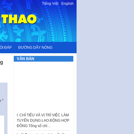
Tiếng Việt
-
English
ỎI ĐÁP
ĐƯỜNG DÂY NÓNG
VĂN BẢN
ng
ấu
*
I. CHỈ TIÊU VÀ VỊ TRÍ VIỆC LÀM
TUYỂN DỤNG LAO ĐỘNG HỢP
ĐỒNG Tổng số chỉ…
Luật Tương trợ tư pháp về dân