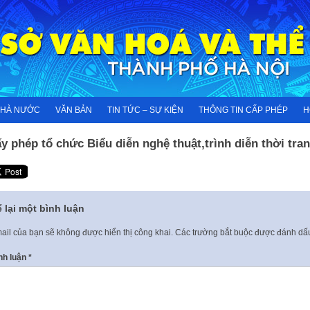
NHÀ NƯỚC
VĂN BẢN
TIN TỨC – SỰ KIỆN
THÔNG TIN CẤP PHÉP
H
y phép tổ chức Biểu diễn nghệ thuật,trình diễn thời tra
 lại một bình luận
ail của bạn sẽ không được hiển thị công khai.
Các trường bắt buộc được đánh d
nh luận
*