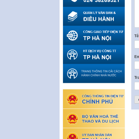
T
Em
Tr