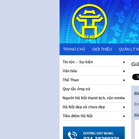
Skip
to
content
TRANG CHỦ
GIỚI THIỆU
QUẢN LÝ 
Tin tức – Sự kiện
Giấ
Văn hóa
Thể Thao
Quy tắc ứng xử
Để
Người Hà Nội thanh lịch, văn minh
Em
Hà Nội đẹp và chưa đẹp
Bì
Tiêu điểm Hà Nội