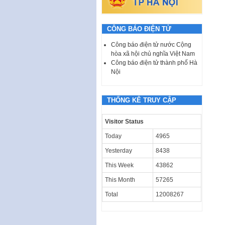
CÔNG BÁO ĐIỆN TỬ
Công báo điện tử nước Cộng
hòa xã hội chủ nghĩa Việt Nam
Công báo điện tử thành phố Hà
Nội
THỐNG KÊ TRUY CẬP
Visitor Status
Today
4965
Yesterday
8438
This Week
43862
This Month
57265
Total
12008267