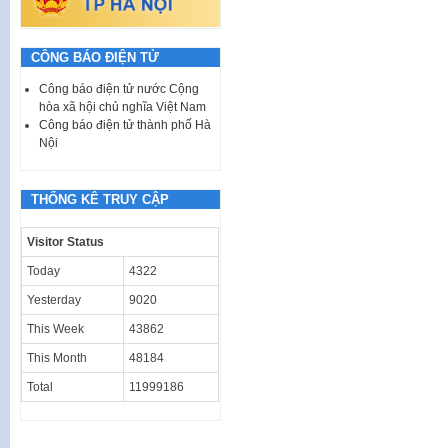
CÔNG BÁO ĐIỆN TỬ
Công báo điện tử nước Cộng
hòa xã hội chủ nghĩa Việt Nam
Công báo điện tử thành phố Hà
Nội
THỐNG KÊ TRUY CẬP
Visitor Status
Today
4322
Yesterday
9020
This Week
43862
This Month
48184
Total
11999186