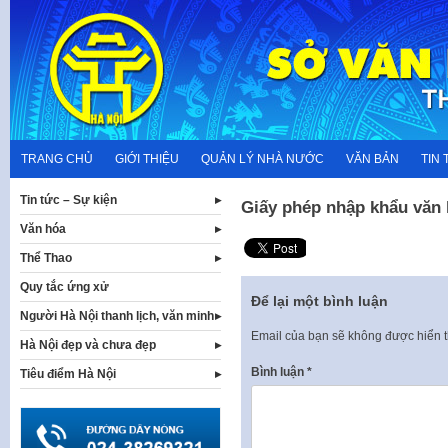
Skip
to
content
TRANG CHỦ
GIỚI THIỆU
QUẢN LÝ NHÀ NƯỚC
VĂN BẢN
TIN 
Tin tức – Sự kiện
Giấy phép nhập khẩu văn
Văn hóa
Thể Thao
Quy tắc ứng xử
Để lại một bình luận
Người Hà Nội thanh lịch, văn minh
Email của bạn sẽ không được hiển t
Hà Nội đẹp và chưa đẹp
Bình luận
*
Tiêu điểm Hà Nội