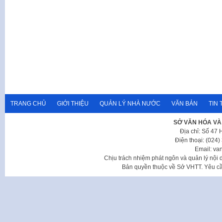
TRANG CHỦ
GIỚI THIỆU
QUẢN LÝ NHÀ NƯỚC
VĂN BẢN
TIN 
SỞ VĂN HÓA VÀ
Địa chỉ: Số 47
Điện thoại: (024
Email: va
Chịu trách nhiệm phát ngôn và quản lý nộ
Bản quyền thuộc về Sở VHTT. Yêu cầu 