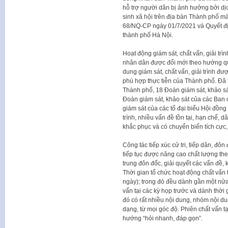
hỗ trợ người dân bị ảnh hưởng bởi dị
sinh xã hội trên địa bàn Thành phố m
68/NQ-CP ngày 01/7/2021 và Quyết 
thành phố Hà Nội.
Hoạt động giám sát, chất vấn, giải tr
nhân dân được đổi mới theo hướng quyế
dung giám sát, chất vấn, giải trình đượ
phù hợp thực tiễn của Thành phố. Đã
Thành phố, 18 Đoàn giám sát, khảo s
Đoàn giám sát, khảo sát của các Ban
giám sát của các tổ đại biểu Hội đồng
trình, nhiều vấn đề tồn tại, hạn chế, 
khắc phục và có chuyển biến tích cực,
Công tác tiếp xúc cử tri, tiếp dân, đô
tiếp tục được nâng cao chất lượng the
trung đôn đốc, giải quyết các vấn đề, 
Thời gian tổ chức hoạt động chất vấn 
ngày); trong đó đều dành gần một nửa 
vấn tại các kỳ họp trước và dành thời
đó có rất nhiều nội dung, nhóm nội du
dạng, từ mọi góc độ. Phiên chất vấn t
hướng “hỏi nhanh, đáp gọn”.