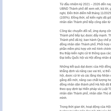
Từ đầu nhiệm kỳ 2021 – 2026 đến na
UBND Thành phố để xem xét, trả lời, g
nghị. Đến thời điểm hết tháng 11/2025
(100%). Đồng thời, số kiến nghị đã gi
nhân dân Thành phố tiếp công dân từ
Công tác chuyển đổi số, ứng dụng cô
Thành phố tiếp tục được đẩy mạnh. 
Thành phố đã ký, ban hành Quy chế phố
đồng nhân dân Thành phố; Phối hợp v
phần mềm phù hợp với mô hình chính 
thu thập kiến nghị cử tri thông qua c
Đại biểu Quốc hội và Hội đồng nhân 
Những kết quả đạt được của Hội đồn
khẳng định và nâng cao vai trò, vị thế
hội, được cử tri và các tầng lớp Nhâ
gắng đổi mới, nâng cao chất lượng hoạ
đồng nhân dân thành phố Hà Nội đã thự
theo quy định tại Hiến pháp và Luật
nhân dân Thành phố, nhân dân Thủ đô
mình.
Trong thời gian tới, hoạt động của H