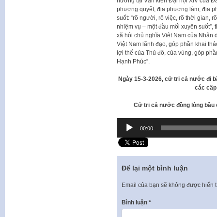
hướng tại Văn kiện Đại hội XIV của Đ
phương quyết, địa phương làm, địa ph
suốt: “rõ người, rõ việc, rõ thời gian,
nhiệm vụ – một đầu mối xuyên suốt”,
xã hội chủ nghĩa Việt Nam của Nhân 
Việt Nam lãnh đạo, góp phần khai thác
lợi thế của Thủ đô, của vùng, góp phầ
Hạnh Phúc”.
Ngày 15-3-2026, cử tri cả nước đi 
các cấp
Cử tri cả nước đồng lòng bầu
Trình
00:00
phát
âm
thanh
Để lại một bình luận
Email của bạn sẽ không được hiển t
Bình luận
*