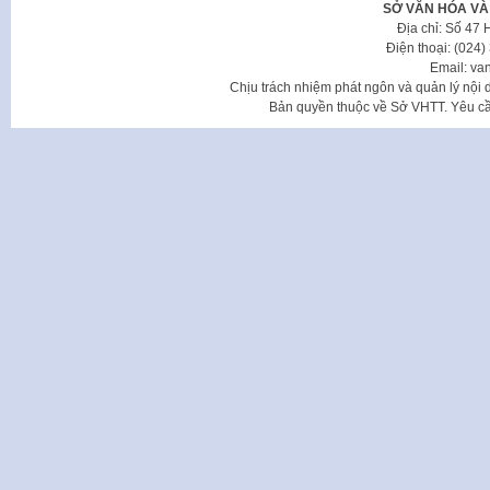
SỞ VĂN HÓA VÀ
Địa chỉ: Số 47
Điện thoại: (024
Email: va
Chịu trách nhiệm phát ngôn và quản lý nộ
Bản quyền thuộc về Sở VHTT. Yêu cầu 