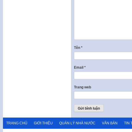
Tên
*
Email
*
Trang web
TRANG CHỦ
GIỚI THIỆU
QUẢN LÝ NHÀ NƯỚC
VĂN BẢN
TIN 