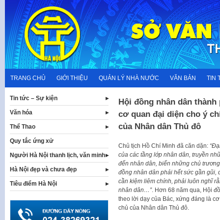
Skip
to
content
TRANG CHỦ
GIỚI THIỆU
QUẢN LÝ NHÀ NƯỚC
VĂN BẢN
TIN 
Tin tức – Sự kiện
Hội đồng nhân dân thành p
Văn hóa
cơ quan đại diện cho ý c
của Nhân dân Thủ đô
Thể Thao
Quy tắc ứng xử
Chủ tịch Hồ Chí Minh đã căn dặn:
“Đạ
của các tầng lớp nhân dân, truyền nh
Người Hà Nội thanh lịch, văn minh
đến nhân dân, biến những chủ trương
Hà Nội đẹp và chưa đẹp
đồng nhân dân
phải hết sức gần gũi,
cần kiệm liêm chính, phải luôn nghĩ r
Tiêu điểm Hà Nội
nhân dân…”
. Hơn 68 năm qua, Hội đồ
theo lời dạy của Bác, xứng đáng là c
chủ của Nhân dân Thủ đô.