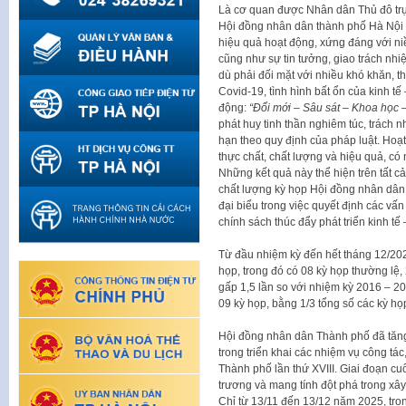
Là cơ quan được Nhân dân Thủ đô trực
Hội đồng nhân dân thành phố Hà Nội 
hiệu quả hoạt động, xứng đáng với ni
cũng như sự tin tưởng, giao trách nh
dù phải đối mặt với nhiều khó khăn, t
Covid-19, tình hình bất ổn của kinh tế
động:
“Đổi mới – Sâu sát – Khoa học 
phát huy tinh thần nghiêm túc, trách 
hạn theo quy định của pháp luật. Ho
thực chất, chất lượng và hiệu quả, có 
Những kết quả này thể hiện trên tất cả
chất lượng kỳ họp Hội đồng nhân dân, 
đại biểu trong việc quyết định các vấ
chính sách thúc đẩy phát triển kinh tế
Từ đầu nhiệm kỳ đến hết tháng 12/20
họp, trong đó có 08 kỳ họp thường lệ
gấp 1,5 lần so với nhiệm kỳ 2016 – 2
09 kỳ họp, bằng 1/3 tổng số các kỳ họ
Hội đồng nhân dân Thành phố đã tăng tố
trong triển khai các nhiệm vụ công tác
Thành phố lần thứ XVIII. Giai đoạn c
trương và mang tính đột phá trong xây
Chỉ từ 13/11 đến 13/12 năm 2025, tr