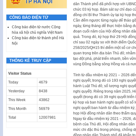
dân Thành phố đã phối hợp với UBND 
chức 03 kỳ họp. Bám sát sự chỉ đạo c
đồng chí Bí thư Thành ủy tại kỳ họp 
CÔNG BÁO ĐIỆN TỬ
Cần đếm ngược từng ngày để tháo gỡ
ngày, từng tháng để thực hiện bằng đ
Công báo điện tử nước Cộng
đoạn cuối năm của Hội đồng nhân dân
hòa xã hội chủ nghĩa Việt Nam
quả. Trong đó, kỳ họp thứ 29 Hội đồn
Công báo điện tử thành phố Hà
chỉ sau 02 ngày so với thời điểm Quố
Nội
258/2025/QH15 thí điểm một số cơ chế
quan trọng trên địa bàn Thủ đô; nhằm 
tạo đột phá, phát triển nhanh, bền vữn
THỐNG KÊ TRUY CẬP
vùng Đồng bằng sông Hồng và cả nư
Visitor Status
Tính từ đầu nhiệm kỳ 2021 – 2026 đế
nghị quyết, trong đó có 193 nghị quyết
Today
4679
hành Luật Thủ đô; số lượng nghị quyế
Yesterday
8438
nghị quyết). Riêng trong năm 2025, 
quyết (trong đó có 39 nghị quyết triển
This Week
43862
kỳ họp và ban hành nghị quyết có số 
nghị quyết ban hành từ đầu nhiệm kỳ;
This Month
56979
họp Hội đồng nhân dân theo thẩm qu
Total
12007981
Ngay từ đầu nhiệm kỳ 2021 – 2026, đ
bệnh của Thủ đô, Hội đồng nhân dân 
mức chi đặc thù trong phòng, chống d
đồng nhân dân Thành phố đã khẩn trư