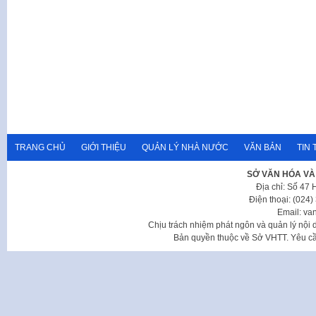
TRANG CHỦ
GIỚI THIỆU
QUẢN LÝ NHÀ NƯỚC
VĂN BẢN
TIN 
SỞ VĂN HÓA VÀ
Địa chỉ: Số 47
Điện thoại: (024
Email: va
Chịu trách nhiệm phát ngôn và quản lý nộ
Bản quyền thuộc về Sở VHTT. Yêu cầu 