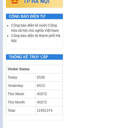
CÔNG BÁO ĐIỆN TỬ
Công báo điện tử nước Cộng
hòa xã hội chủ nghĩa Việt Nam
Công báo điện tử thành phố Hà
Nội
THỐNG KÊ TRUY CẬP
Visitor Status
Today
5530
Yesterday
6523
This Week
40372
This Month
40372
Total
11991374