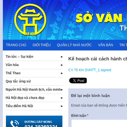
Skip
to
content
TRANG CHỦ
GIỚI THIỆU
QUẢN LÝ NHÀ NƯỚC
VĂN BẢN
TIN 
Tin tức – Sự kiện
Kế hoạch cải cách hành 
Văn hóa
CV 76 KH-SVHTT_1.signed
Thể Thao
Quy tắc ứng xử
Người Hà Nội thanh lịch, văn minh
Để lại một bình luận
Hà Nội đẹp và chưa đẹp
Email của bạn sẽ không được hiển t
Tiêu điểm Hà Nội
Bình luận
*