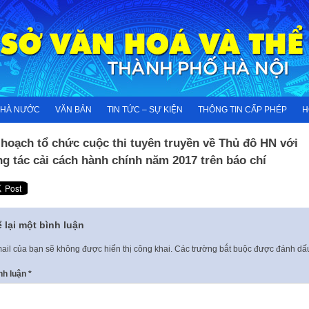
NHÀ NƯỚC
VĂN BẢN
TIN TỨC – SỰ KIỆN
THÔNG TIN CẤP PHÉP
H
hoạch tổ chức cuộc thi tuyên truyền về Thủ đô HN với
g tác cải cách hành chính năm 2017 trên báo chí
 lại một bình luận
ail của bạn sẽ không được hiển thị công khai.
Các trường bắt buộc được đánh d
nh luận
*