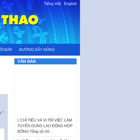
Tiếng Việt
-
English
ỎI ĐÁP
ĐƯỜNG DÂY NÓNG
VĂN BẢN
ấu
*
I. CHỈ TIÊU VÀ VỊ TRÍ VIỆC LÀM
TUYỂN DỤNG LAO ĐỘNG HỢP
ĐỒNG Tổng số chỉ…
Luật Tương trợ tư pháp về dân