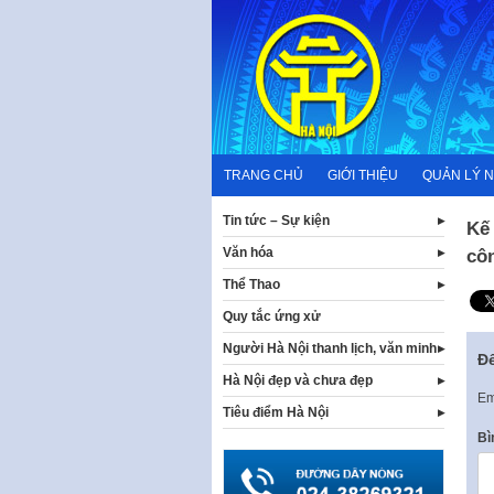
Skip
to
content
TRANG CHỦ
GIỚI THIỆU
QUẢN LÝ 
Tin tức – Sự kiện
Kế 
Văn hóa
côn
Thể Thao
Quy tắc ứng xử
Người Hà Nội thanh lịch, văn minh
Để
Hà Nội đẹp và chưa đẹp
Em
Tiêu điểm Hà Nội
Bì