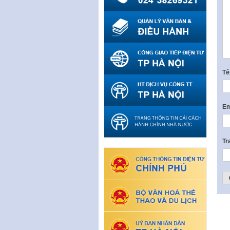
T
Em
Tr