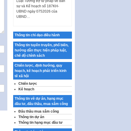
sự và Kế hoạch số 187KH-
UBND ngày 0752026 của
UBND…
Ban hành Danh mục vị trí khai
thác quảng cáo trên địa bàn
thành phố Hà Nội
Thông tin chỉ đạo điều hành
Kế hoạch Tổ chức Cuộc thi
Thông tin tuyên truyền, phổ biến,
chính luận về bảo vệ nền tảng tư
hướng dẫn thực hiện pháp luật,
tưởng của Đảng…
chế độ chính sách
Công bố công khai dự toán kinh
phí xây dựng pháp luật, hoàn
Chiến lược, định hướng, quy
thiện thể chế, chính…
hoạch, kế hoạch phát triển kinh
tế xã hội
Quy định về nghiên cứu, ứng
Chiến lược
dụng khoa học, công nghệ, đổi
Kế hoạch
mới sáng tạo và chuyển…
Quy định chi tiết và hướng dẫn
Thông tin về dự án, hạng mục
thi hành một số điều của Luật Lý
đầu tư, đấu thầu, mua sắm công
lịch tư…
Đấu thầu mua sắm công
Thông tin dự án
Sửa đổi, bổ sung một số nội
Thông tin hạng mục đầu tư
dung tại Nghị quyết số 30/NQ-
CP ngày 24 tháng 02…