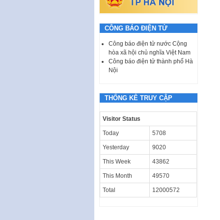
CÔNG BÁO ĐIỆN TỬ
Công báo điện tử nước Cộng
hòa xã hội chủ nghĩa Việt Nam
Công báo điện tử thành phố Hà
Nội
THỐNG KÊ TRUY CẬP
Visitor Status
Today
5708
Yesterday
9020
This Week
43862
This Month
49570
Total
12000572