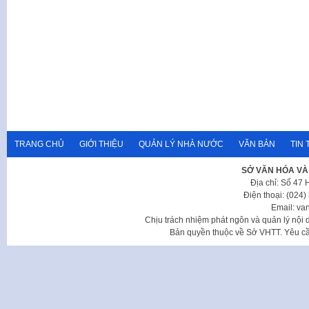
TRANG CHỦ
GIỚI THIỆU
QUẢN LÝ NHÀ NƯỚC
VĂN BẢN
TIN 
SỞ VĂN HÓA VÀ
Địa chỉ: Số 47
Điện thoại: (024
Email: va
Chịu trách nhiệm phát ngôn và quản lý nộ
Bản quyền thuộc về Sở VHTT. Yêu cầu 