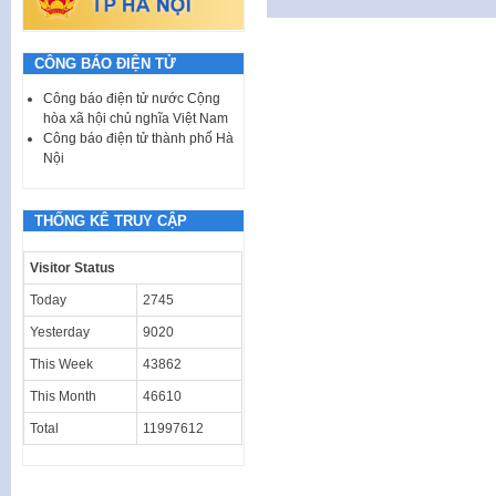
CÔNG BÁO ĐIỆN TỬ
Công báo điện tử nước Cộng
hòa xã hội chủ nghĩa Việt Nam
Công báo điện tử thành phố Hà
Nội
THỐNG KÊ TRUY CẬP
Visitor Status
Today
2745
Yesterday
9020
This Week
43862
This Month
46610
Total
11997612