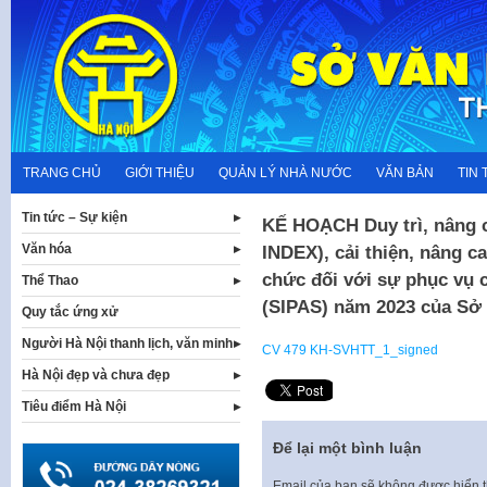
Skip
to
content
TRANG CHỦ
GIỚI THIỆU
QUẢN LÝ NHÀ NƯỚC
VĂN BẢN
TIN 
Tin tức – Sự kiện
KẾ HOẠCH Duy trì, nâng c
Văn hóa
INDEX), cải thiện, nâng c
chức đối với sự phục vụ 
Thể Thao
(SIPAS) năm 2023 của Sở 
Quy tắc ứng xử
Người Hà Nội thanh lịch, văn minh
CV 479 KH-SVHTT_1_signed
Hà Nội đẹp và chưa đẹp
Tiêu điểm Hà Nội
Để lại một bình luận
Email của bạn sẽ không được hiển t