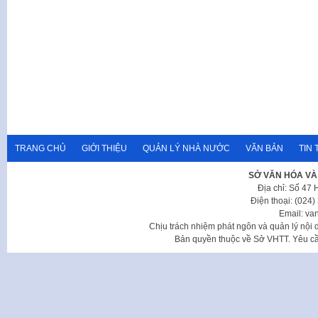
TRANG CHỦ
GIỚI THIỆU
QUẢN LÝ NHÀ NƯỚC
VĂN BẢN
TIN 
SỞ VĂN HÓA VÀ
Địa chỉ: Số 47
Điện thoại: (024
Email: va
Chịu trách nhiệm phát ngôn và quản lý nộ
Bản quyền thuộc về Sở VHTT. Yêu cầu 