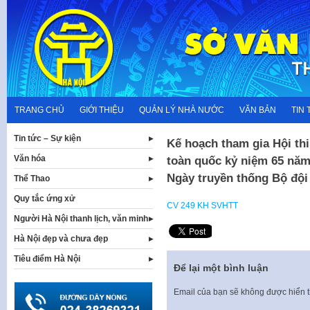
Skip
to
content
TRANG CHỦ
GIỚI THIỆU
QUẢN LÝ NHÀ NƯỚC
VĂN BẢN
TIN 
Tin tức – Sự kiện
Kế hoạch tham gia Hội th
Văn hóa
toàn quốc kỷ niệm 65 nă
Ngày truyền thống Bộ đội
Thể Thao
Quy tắc ứng xử
CV 249 KH SVHTT
Người Hà Nội thanh lịch, văn minh
Hà Nội đẹp và chưa đẹp
Tiêu điểm Hà Nội
Để lại một bình luận
Email của bạn sẽ không được hiển t