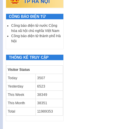
CÔNG BÁO ĐIỆN TỬ
Công báo điện tử nước Cộng
hòa xã hội chủ nghĩa Việt Nam
Công báo điện tử thành phố Hà
Nội
THỐNG KÊ TRUY CẬP
Visitor Status
Today
3507
Yesterday
6523
This Week
38349
This Month
38351
Total
11989353