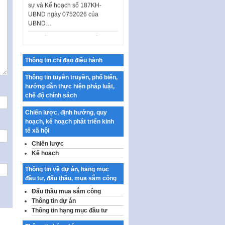
UBND ngày 0752026 của
UBND…
Ban hành Danh mục vị trí khai
thác quảng cáo trên địa bàn
thành phố Hà Nội
Thông tin chỉ đạo điều hành
Kế hoạch Tổ chức Cuộc thi
chính luận về bảo vệ nền tảng tư
Thông tin tuyên truyền, phổ biến,
tưởng của Đảng…
hướng dẫn thực hiện pháp luật,
chế độ chính sách
Công bố công khai dự toán kinh
phí xây dựng pháp luật, hoàn
Chiến lược, định hướng, quy
thiện thể chế, chính…
hoạch, kế hoạch phát triển kinh
tế xã hội
Quy định về nghiên cứu, ứng
dụng khoa học, công nghệ, đổi
Chiến lược
mới sáng tạo và chuyển…
Kế hoạch
Quy định chi tiết và hướng dẫn
Thông tin về dự án, hạng mục
thi hành một số điều của Luật Lý
đầu tư, đấu thầu, mua sắm công
lịch tư…
Đấu thầu mua sắm công
Sửa đổi, bổ sung một số nội
Thông tin dự án
dung tại Nghị quyết số 30/NQ-
Thông tin hạng mục đầu tư
CP ngày 24 tháng 02…