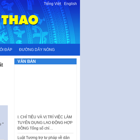
Tiếng Việt
-
English
ỎI ĐÁP
ĐƯỜNG DÂY NÓNG
VĂN BẢN
ất
I. CHỈ TIÊU VÀ VỊ TRÍ VIỆC LÀM
TUYỂN DỤNG LAO ĐỘNG HỢP
ĐỒNG Tổng số chỉ…
ấu
*
Luật Tương trợ tư pháp về dân
sự và Kế hoạch số 187KH-