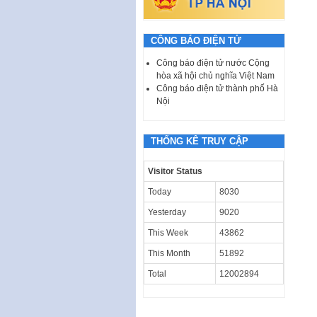
CÔNG BÁO ĐIỆN TỬ
Công báo điện tử nước Cộng
hòa xã hội chủ nghĩa Việt Nam
Công báo điện tử thành phố Hà
Nội
THỐNG KÊ TRUY CẬP
Visitor Status
Today
8030
Yesterday
9020
This Week
43862
This Month
51892
Total
12002894