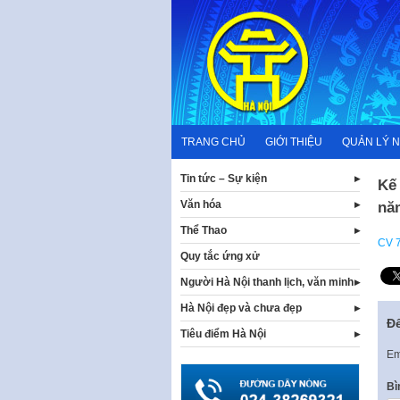
Skip
to
content
TRANG CHỦ
GIỚI THIỆU
QUẢN LÝ 
Tin tức – Sự kiện
Kế
Văn hóa
nă
Thể Thao
CV 
Quy tắc ứng xử
Người Hà Nội thanh lịch, văn minh
Hà Nội đẹp và chưa đẹp
Để
Tiêu điểm Hà Nội
Em
Bì