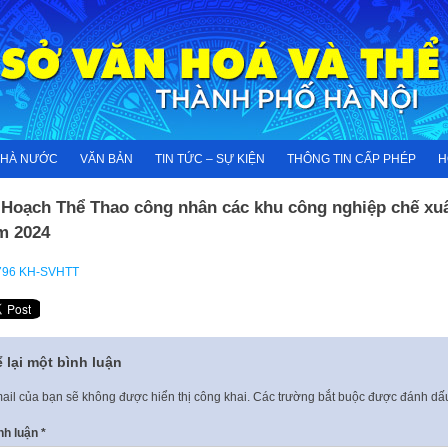
NHÀ NƯỚC
VĂN BẢN
TIN TỨC – SỰ KIỆN
THÔNG TIN CẤP PHÉP
H
 Hoạch Thể Thao công nhân các khu công nghiệp chế xu
m 2024
796 KH-SVHTT
 lại một bình luận
ail của bạn sẽ không được hiển thị công khai.
Các trường bắt buộc được đánh d
nh luận
*