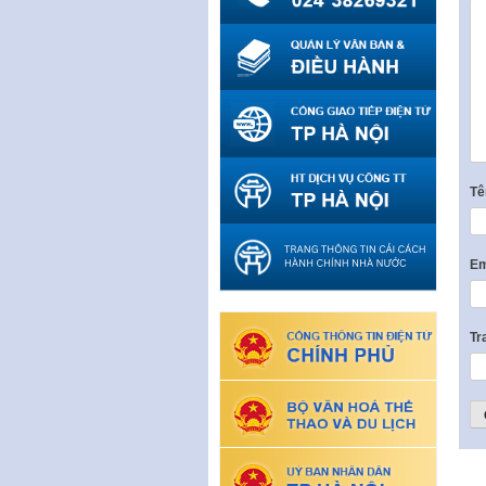
T
Em
Tr