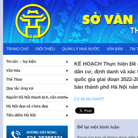
Skip
to
content
TRANG CHỦ
GIỚI THIỆU
QUẢN LÝ NHÀ NƯỚC
VĂN BẢN
TIN 
Tin tức – Sự kiện
KẾ HOẠCH Thực hiện Đề án
Văn hóa
dân cư, định danh và xác 
quốc gia giai đoạn 2022-2
Thể Thao
bàn thành phố Hà Nội nă
Quy tắc ứng xử
Người Hà Nội thanh lịch, văn minh
CV 39 KH-SVHTT
Hà Nội đẹp và chưa đẹp
Tiêu điểm Hà Nội
Để lại một bình luận
Email của bạn sẽ không được hiển t