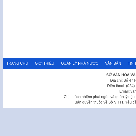
TRANG CHỦ
GIỚI THIỆU
QUẢN LÝ NHÀ NƯỚC
VĂN BẢN
TIN 
SỞ VĂN HÓA VÀ
Địa chỉ: Số 47
Điện thoại: (024
Email: va
Chịu trách nhiệm phát ngôn và quản lý nộ
Bản quyền thuộc về Sở VHTT. Yêu cầu 