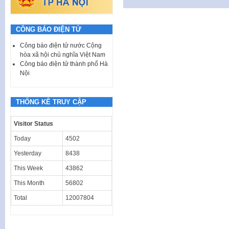
CÔNG BÁO ĐIỆN TỬ
Công báo điện tử nước Cộng
hòa xã hội chủ nghĩa Việt Nam
Công báo điện tử thành phố Hà
Nội
THỐNG KÊ TRUY CẬP
Visitor Status
Today
4502
Yesterday
8438
This Week
43862
This Month
56802
Total
12007804