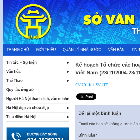
Skip
to
content
TRANG CHỦ
GIỚI THIỆU
QUẢN LÝ NHÀ NƯỚC
VĂN BẢN
TIN 
Tin tức – Sự kiện
Kế hoạch Tổ chức các hoạ
Văn hóa
Việt Nam (23/11/2004-23/1
Thể Thao
CV 791 KH-SVHTT
Quy tắc ứng xử
Người Hà Nội thanh lịch, văn minh
Hà Nội đẹp và chưa đẹp
Để lại một bình luận
Tiêu điểm Hà Nội
Email của bạn sẽ không được hiển t
Bình luận
*