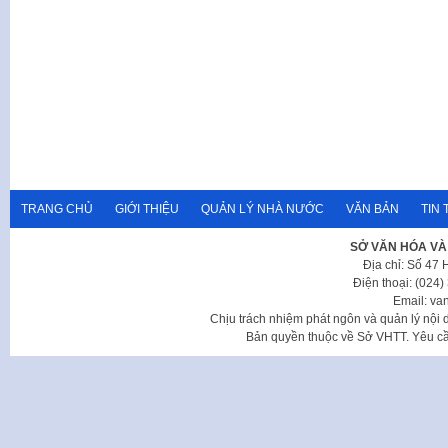
TRANG CHỦ
GIỚI THIỆU
QUẢN LÝ NHÀ NƯỚC
VĂN BẢN
TIN 
SỞ VĂN HÓA VÀ
Địa chỉ: Số 47
Điện thoại: (024
Email: va
Chịu trách nhiệm phát ngôn và quản lý nộ
Bản quyền thuộc về Sở VHTT. Yêu cầu 