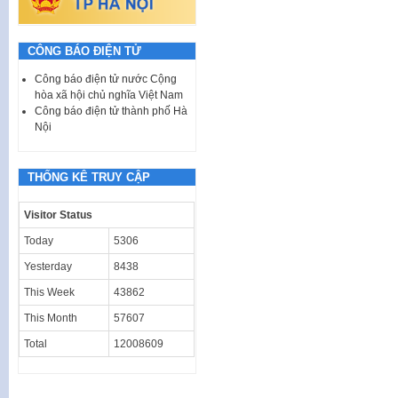
CÔNG BÁO ĐIỆN TỬ
Công báo điện tử nước Cộng
hòa xã hội chủ nghĩa Việt Nam
Công báo điện tử thành phố Hà
Nội
THỐNG KÊ TRUY CẬP
Visitor Status
Today
5306
Yesterday
8438
This Week
43862
This Month
57607
Total
12008609