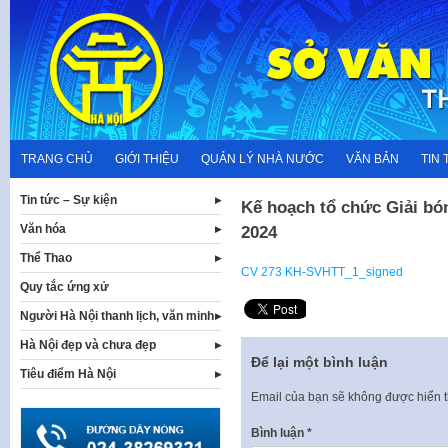
Skip
to
content
TRANG CHỦ
GIỚI THIỆU
QUẢN LÝ NHÀ NƯỚC
VĂN BẢN
TIN 
Tin tức – Sự kiện
Kế hoạch tổ chức Giải b
Văn hóa
2024
Thể Thao
CV 273 KH-SVHTT_1_signed
Quy tắc ứng xử
Người Hà Nội thanh lịch, văn minh
Hà Nội đẹp và chưa đẹp
Để lại một bình luận
Tiêu điểm Hà Nội
Email của bạn sẽ không được hiển t
Bình luận
*