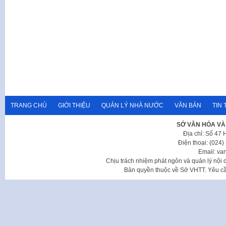
TRANG CHỦ
GIỚI THIỆU
QUẢN LÝ NHÀ NƯỚC
VĂN BẢN
TIN 
SỞ VĂN HÓA VÀ
Địa chỉ: Số 47
Điện thoại: (024
Email: va
Chịu trách nhiệm phát ngôn và quản lý nộ
Bản quyền thuộc về Sở VHTT. Yêu cầu 