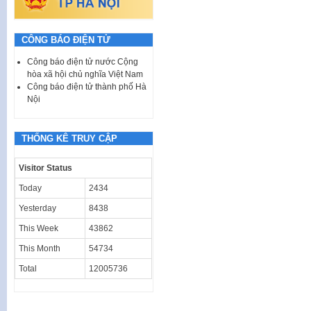
CÔNG BÁO ĐIỆN TỬ
Công báo điện tử nước Cộng
hòa xã hội chủ nghĩa Việt Nam
Công báo điện tử thành phố Hà
Nội
THỐNG KÊ TRUY CẬP
Visitor Status
Today
2434
Yesterday
8438
This Week
43862
This Month
54734
Total
12005736