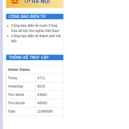
CÔNG BÁO ĐIỆN TỬ
Công báo điện tử nước Cộng
hòa xã hội chủ nghĩa Việt Nam
Công báo điện tử thành phố Hà
Nội
THỐNG KÊ TRUY CẬP
Visitor Status
Today
4721
Yesterday
9020
This Week
43862
This Month
48583
Total
11999585