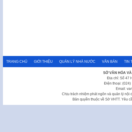
TRANG CHỦ
GIỚI THIỆU
QUẢN LÝ NHÀ NƯỚC
VĂN BẢN
TIN 
SỞ VĂN HÓA VÀ
Địa chỉ: Số 47
Điện thoại: (024
Email: va
Chịu trách nhiệm phát ngôn và quản lý nộ
Bản quyền thuộc về Sở VHTT. Yêu cầu 