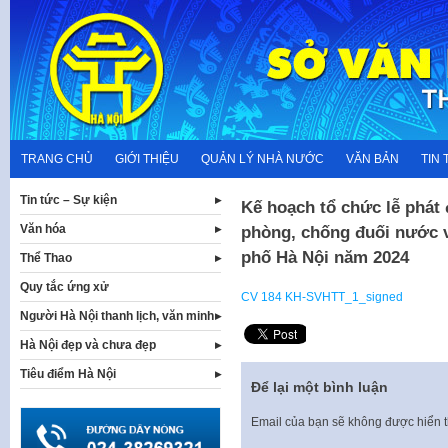
Skip
to
content
TRANG CHỦ
GIỚI THIỆU
QUẢN LÝ NHÀ NƯỚC
VĂN BẢN
TIN 
Tin tức – Sự kiện
Kế hoạch tổ chức lễ phát
Văn hóa
phòng, chống đuối nước v
phố Hà Nội năm 2024
Thể Thao
Quy tắc ứng xử
CV 184 KH-SVHTT_1_signed
Người Hà Nội thanh lịch, văn minh
Hà Nội đẹp và chưa đẹp
Tiêu điểm Hà Nội
Để lại một bình luận
Email của bạn sẽ không được hiển t