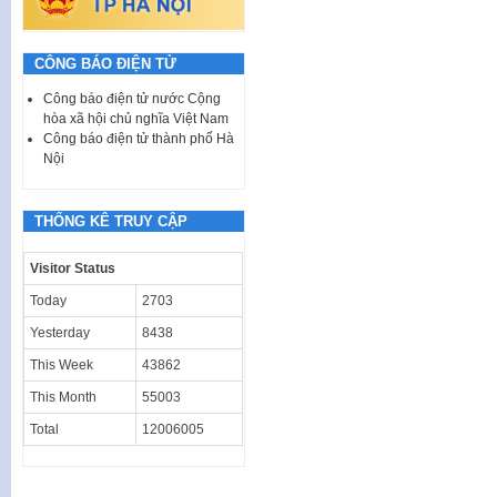
CÔNG BÁO ĐIỆN TỬ
Công báo điện tử nước Cộng
hòa xã hội chủ nghĩa Việt Nam
Công báo điện tử thành phố Hà
Nội
THỐNG KÊ TRUY CẬP
Visitor Status
Today
2703
Yesterday
8438
This Week
43862
This Month
55003
Total
12006005