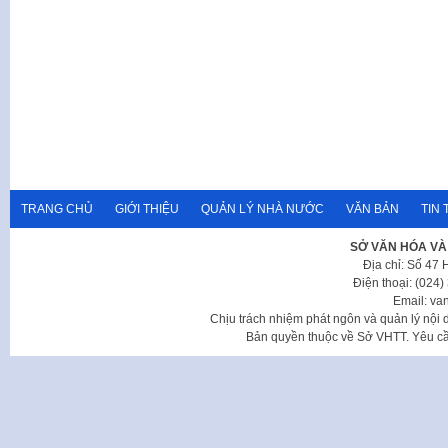
TRANG CHỦ
GIỚI THIỆU
QUẢN LÝ NHÀ NƯỚC
VĂN BẢN
TIN 
SỞ VĂN HÓA VÀ
Địa chỉ: Số 47
Điện thoại: (024
Email: va
Chịu trách nhiệm phát ngôn và quản lý nộ
Bản quyền thuộc về Sở VHTT. Yêu cầu 