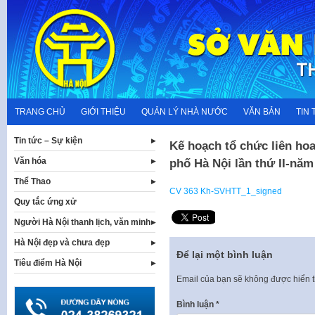
Skip
to
content
TRANG CHỦ
GIỚI THIỆU
QUẢN LÝ NHÀ NƯỚC
VĂN BẢN
TIN 
Tin tức – Sự kiện
Kế hoạch tổ chức liên hoa
Văn hóa
phố Hà Nội lần thứ II-năm
Thể Thao
CV 363 Kh-SVHTT_1_signed
Quy tắc ứng xử
Người Hà Nội thanh lịch, văn minh
Hà Nội đẹp và chưa đẹp
Để lại một bình luận
Tiêu điểm Hà Nội
Email của bạn sẽ không được hiển t
Bình luận
*