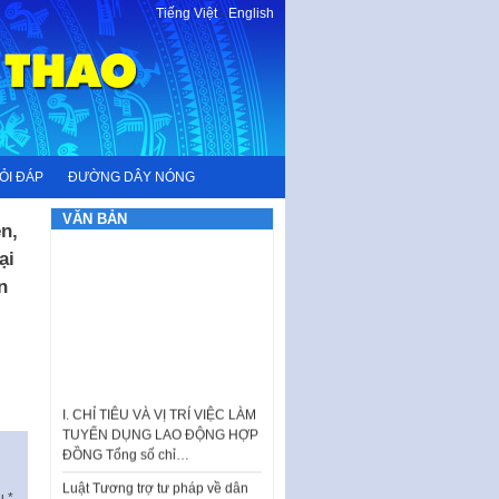
Tiếng Việt
-
English
ỎI ĐÁP
ĐƯỜNG DÂY NÓNG
VĂN BẢN
n,
ại
n
I. CHỈ TIÊU VÀ VỊ TRÍ VIỆC LÀM
TUYỂN DỤNG LAO ĐỘNG HỢP
ĐỒNG Tổng số chỉ…
Luật Tương trợ tư pháp về dân
sự và Kế hoạch số 187KH-
ấu
*