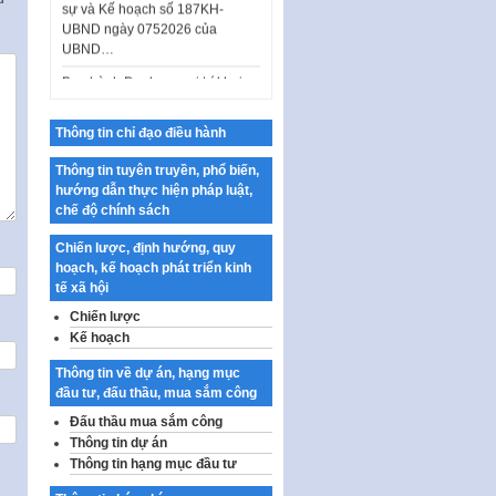
UBND ngày 0752026 của
UBND…
Ban hành Danh mục vị trí khai
thác quảng cáo trên địa bàn
thành phố Hà Nội
Thông tin chỉ đạo điều hành
Kế hoạch Tổ chức Cuộc thi
chính luận về bảo vệ nền tảng tư
Thông tin tuyên truyền, phổ biến,
tưởng của Đảng…
hướng dẫn thực hiện pháp luật,
chế độ chính sách
Công bố công khai dự toán kinh
phí xây dựng pháp luật, hoàn
Chiến lược, định hướng, quy
thiện thể chế, chính…
hoạch, kế hoạch phát triển kinh
Quy định về nghiên cứu, ứng
tế xã hội
dụng khoa học, công nghệ, đổi
Chiến lược
mới sáng tạo và chuyển…
Kế hoạch
Quy định chi tiết và hướng dẫn
Thông tin về dự án, hạng mục
thi hành một số điều của Luật Lý
đầu tư, đấu thầu, mua sắm công
lịch tư…
Đấu thầu mua sắm công
Sửa đổi, bổ sung một số nội
Thông tin dự án
dung tại Nghị quyết số 30/NQ-
Thông tin hạng mục đầu tư
CP ngày 24 tháng 02…