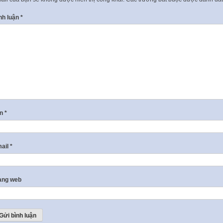
nh luận
*
ên
*
ail
*
ang web