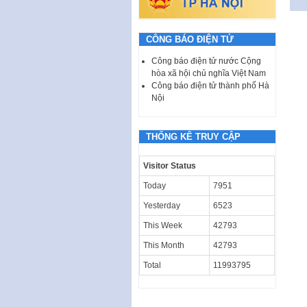
CÔNG BÁO ĐIỆN TỬ
Công báo điện tử nước Cộng
hòa xã hội chủ nghĩa Việt Nam
Công báo điện tử thành phố Hà
Nội
THỐNG KÊ TRUY CẬP
Visitor Status
Today
7951
Yesterday
6523
This Week
42793
This Month
42793
Total
11993795