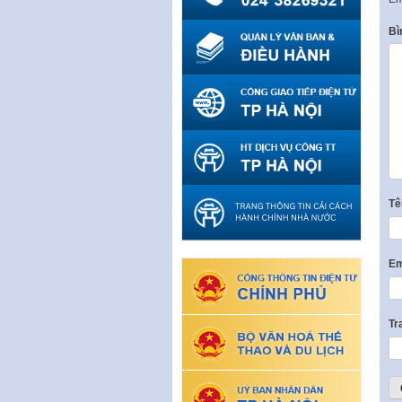
Bì
T
Em
Tr