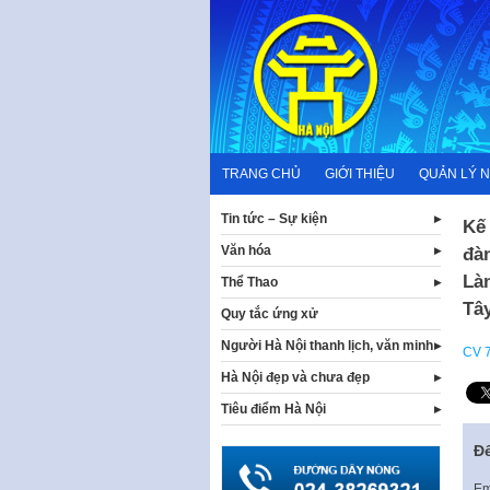
Skip
to
content
TRANG CHỦ
GIỚI THIỆU
QUẢN LÝ 
Tin tức – Sự kiện
Kế 
Văn hóa
đàn
Là
Thể Thao
Tây
Quy tắc ứng xử
Người Hà Nội thanh lịch, văn minh
CV 
Hà Nội đẹp và chưa đẹp
Tiêu điểm Hà Nội
Để
Em