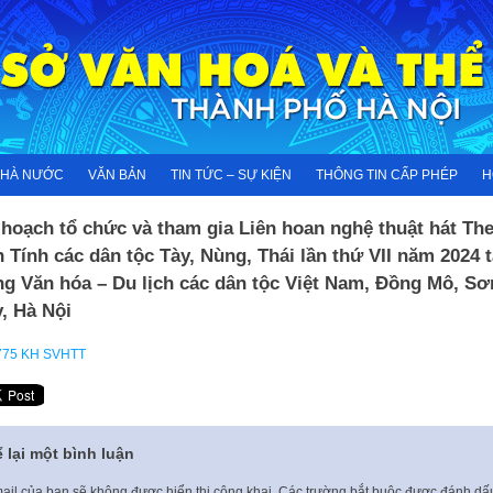
NHÀ NƯỚC
VĂN BẢN
TIN TỨC – SỰ KIỆN
THÔNG TIN CẤP PHÉP
H
hoạch tổ chức và tham gia Liên hoan nghệ thuật hát The
 Tính các dân tộc Tày, Nùng, Thái lần thứ VII năm 2024 t
ng Văn hóa – Du lịch các dân tộc Việt Nam, Đồng Mô, Sơ
, Hà Nội
775 KH SVHTT
 lại một bình luận
ail của bạn sẽ không được hiển thị công khai.
Các trường bắt buộc được đánh d