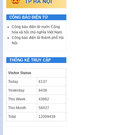
CÔNG BÁO ĐIỆN TỬ
Công báo điện tử nước Cộng
hòa xã hội chủ nghĩa Việt Nam
Công báo điện tử thành phố Hà
Nội
THỐNG KÊ TRUY CẬP
Visitor Status
Today
6137
Yesterday
8438
This Week
43862
This Month
58437
Total
12009439