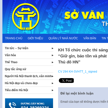
Skip
to
content
TRANG CHỦ
GIỚI THIỆU
QUẢN LÝ NHÀ NƯỚC
VĂN BẢN
TIN 
Tin tức – Sự kiện
KH Tổ chức cuộc thi sáng
Văn hóa
“Giữ gìn, bảo tồn và phát h
Thủ đô HN”
Thể Thao
Quy tắc ứng xử
CV 294 KH-SVHTT_1_signed
Người Hà Nội thanh lịch, văn minh
Hà Nội đẹp và chưa đẹp
Tiêu điểm Hà Nội
Để lại một bình luận
Email của bạn sẽ không được hiển t