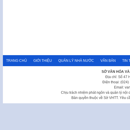
TRANG CHỦ
GIỚI THIỆU
QUẢN LÝ NHÀ NƯỚC
VĂN BẢN
TIN 
SỞ VĂN HÓA VÀ
Địa chỉ: Số 47
Điện thoại: (024
Email: va
Chịu trách nhiệm phát ngôn và quản lý nộ
Bản quyền thuộc về Sở VHTT. Yêu cầu 