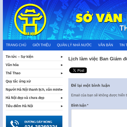
Skip
to
content
TRANG CHỦ
GIỚI THIỆU
QUẢN LÝ NHÀ NƯỚC
VĂN BẢN
TIN 
Tin tức – Sự kiện
Lịch làm việc Ban Giám đ
Văn hóa
Thể Thao
Quy tắc ứng xử
Để lại một bình luận
Người Hà Nội thanh lịch, văn minh
Email của bạn sẽ không được hiển t
Hà Nội đẹp và chưa đẹp
Bình luận
*
Tiêu điểm Hà Nội