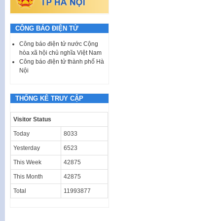
CÔNG BÁO ĐIỆN TỬ
Công báo điện tử nước Cộng
hòa xã hội chủ nghĩa Việt Nam
Công báo điện tử thành phố Hà
Nội
THỐNG KÊ TRUY CẬP
Visitor Status
Today
8033
Yesterday
6523
This Week
42875
This Month
42875
Total
11993877