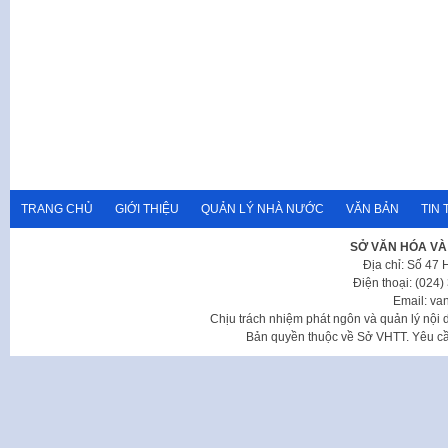
TRANG CHỦ
GIỚI THIỆU
QUẢN LÝ NHÀ NƯỚC
VĂN BẢN
TIN 
SỞ VĂN HÓA VÀ
Địa chỉ: Số 47
Điện thoại: (024
Email: va
Chịu trách nhiệm phát ngôn và quản lý nộ
Bản quyền thuộc về Sở VHTT. Yêu cầu 