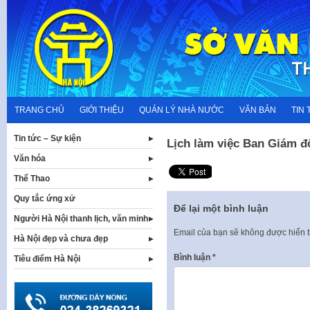
Skip
to
content
TRANG CHỦ
GIỚI THIỆU
QUẢN LÝ NHÀ NƯỚC
VĂN BẢN
TIN 
Tin tức – Sự kiện
Lịch làm việc Ban Giám đ
Văn hóa
Thể Thao
Quy tắc ứng xử
Để lại một bình luận
Người Hà Nội thanh lịch, văn minh
Email của bạn sẽ không được hiển t
Hà Nội đẹp và chưa đẹp
Bình luận
*
Tiêu điểm Hà Nội