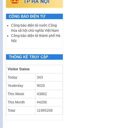
CÔNG BÁO ĐIỆN TỬ
Công báo điện tử nước Cộng
hòa xã hội chủ nghĩa Việt Nam
Công báo điện tử thành phố Hà
Nội
THỐNG KÊ TRUY CẬP
Visitor Status
Today
343
Yesterday
9020
This Week
43862
This Month
44206
Total
11995208