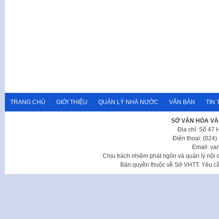
TRANG CHỦ
GIỚI THIỆU
QUẢN LÝ NHÀ NƯỚC
VĂN BẢN
TIN 
SỞ VĂN HÓA VÀ
Địa chỉ: Số 47
Điện thoại: (024
Email: va
Chịu trách nhiệm phát ngôn và quản lý nộ
Bản quyền thuộc về Sở VHTT. Yêu cầu 