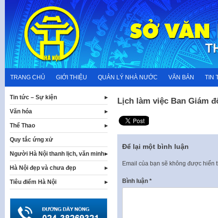
Skip
to
content
TRANG CHỦ
GIỚI THIỆU
QUẢN LÝ NHÀ NƯỚC
VĂN BẢN
TIN 
Tin tức – Sự kiện
Lịch làm việc Ban Giám đ
Văn hóa
Thể Thao
Quy tắc ứng xử
Để lại một bình luận
Người Hà Nội thanh lịch, văn minh
Email của bạn sẽ không được hiển t
Hà Nội đẹp và chưa đẹp
Bình luận
*
Tiêu điểm Hà Nội