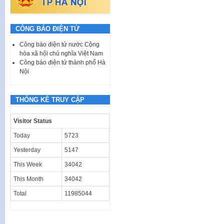
CÔNG BÁO ĐIỆN TỬ
Công báo điện tử nước Cộng
hòa xã hội chủ nghĩa Việt Nam
Công báo điện tử thành phố Hà
Nội
THỐNG KÊ TRUY CẬP
Visitor Status
Today
5723
Yesterday
5147
This Week
34042
This Month
34042
Total
11985044