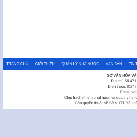
TRANG CHỦ
GIỚI THIỆU
QUẢN LÝ NHÀ NƯỚC
VĂN BẢN
TIN 
SỞ VĂN HÓA VÀ
Địa chỉ: Số 47
Điện thoại: (024
Email: va
Chịu trách nhiệm phát ngôn và quản lý nộ
Bản quyền thuộc về Sở VHTT. Yêu cầu 