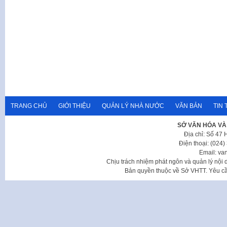
TRANG CHỦ
GIỚI THIỆU
QUẢN LÝ NHÀ NƯỚC
VĂN BẢN
TIN 
SỞ VĂN HÓA VÀ
Địa chỉ: Số 47
Điện thoại: (024
Email: va
Chịu trách nhiệm phát ngôn và quản lý nộ
Bản quyền thuộc về Sở VHTT. Yêu cầu 