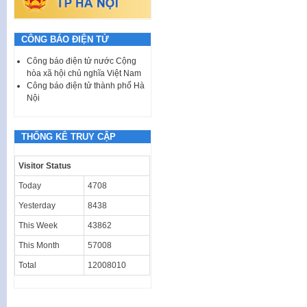
CÔNG BÁO ĐIỆN TỬ
Công báo điện tử nước Cộng
hòa xã hội chủ nghĩa Việt Nam
Công báo điện tử thành phố Hà
Nội
THỐNG KÊ TRUY CẬP
Visitor Status
Today
4708
Yesterday
8438
This Week
43862
This Month
57008
Total
12008010