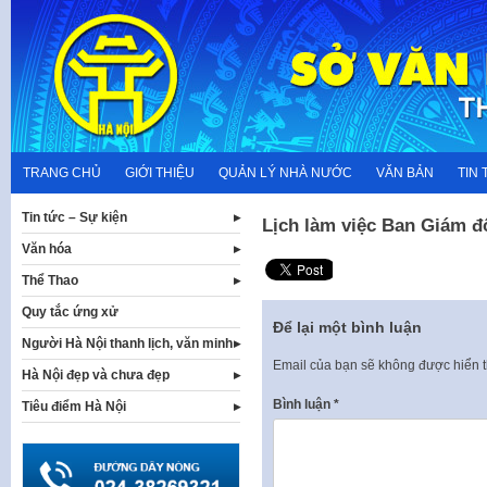
Skip
to
content
TRANG CHỦ
GIỚI THIỆU
QUẢN LÝ NHÀ NƯỚC
VĂN BẢN
TIN 
Tin tức – Sự kiện
Lịch làm việc Ban Giám đ
Văn hóa
Thể Thao
Quy tắc ứng xử
Để lại một bình luận
Người Hà Nội thanh lịch, văn minh
Email của bạn sẽ không được hiển t
Hà Nội đẹp và chưa đẹp
Bình luận
*
Tiêu điểm Hà Nội