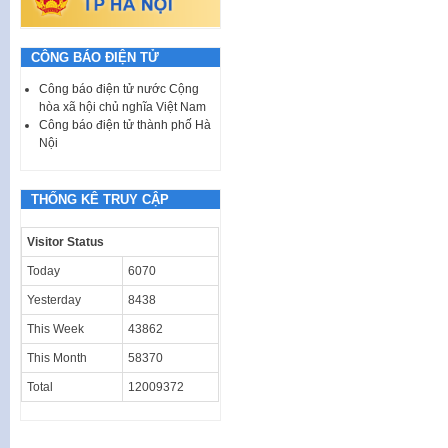
CÔNG BÁO ĐIỆN TỬ
Công báo điện tử nước Cộng
hòa xã hội chủ nghĩa Việt Nam
Công báo điện tử thành phố Hà
Nội
THỐNG KÊ TRUY CẬP
Visitor Status
Today
6070
Yesterday
8438
This Week
43862
This Month
58370
Total
12009372