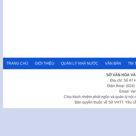
TRANG CHỦ
GIỚI THIỆU
QUẢN LÝ NHÀ NƯỚC
VĂN BẢN
TIN 
SỞ VĂN HÓA VÀ
Địa chỉ: Số 47
Điện thoại: (024
Email: va
Chịu trách nhiệm phát ngôn và quản lý nộ
Bản quyền thuộc về Sở VHTT. Yêu cầu 