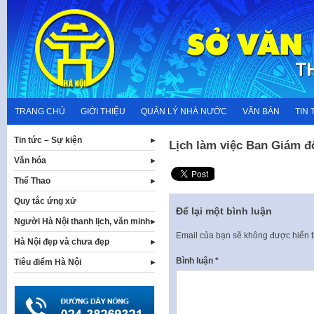
Skip
to
content
TRANG CHỦ
GIỚI THIỆU
QUẢN LÝ NHÀ NƯỚC
VĂN BẢN
TIN 
Tin tức – Sự kiện
Lịch làm việc Ban Giám đ
Văn hóa
Thể Thao
Quy tắc ứng xử
Để lại một bình luận
Người Hà Nội thanh lịch, văn minh
Email của bạn sẽ không được hiển t
Hà Nội đẹp và chưa đẹp
Bình luận
*
Tiêu điểm Hà Nội