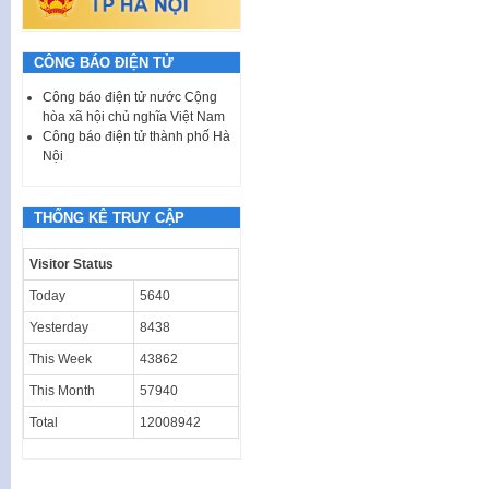
CÔNG BÁO ĐIỆN TỬ
Công báo điện tử nước Cộng
hòa xã hội chủ nghĩa Việt Nam
Công báo điện tử thành phố Hà
Nội
THỐNG KÊ TRUY CẬP
Visitor Status
Today
5640
Yesterday
8438
This Week
43862
This Month
57940
Total
12008942