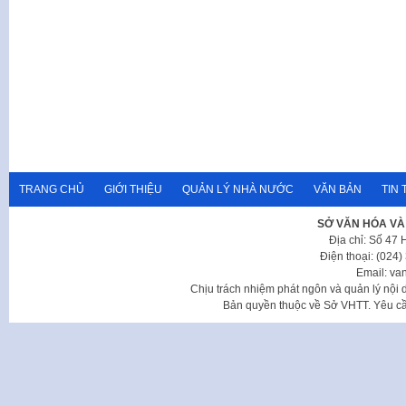
TRANG CHỦ
GIỚI THIỆU
QUẢN LÝ NHÀ NƯỚC
VĂN BẢN
TIN 
SỞ VĂN HÓA VÀ
Địa chỉ: Số 47
Điện thoại: (024
Email: va
Chịu trách nhiệm phát ngôn và quản lý nộ
Bản quyền thuộc về Sở VHTT. Yêu cầu 