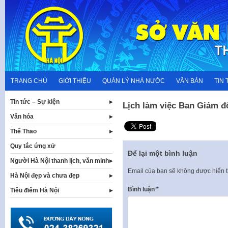
Skip
to
content
TRANG CHỦ
GIỚI THIỆU
QUẢN LÝ NHÀ NƯỚC
VĂN BẢN
TIN 
Tin tức – Sự kiện
Lịch làm việc Ban Giám đ
Văn hóa
Thể Thao
Quy tắc ứng xử
Để lại một bình luận
Người Hà Nội thanh lịch, văn minh
Email của bạn sẽ không được hiển t
Hà Nội đẹp và chưa đẹp
Bình luận
*
Tiêu điểm Hà Nội